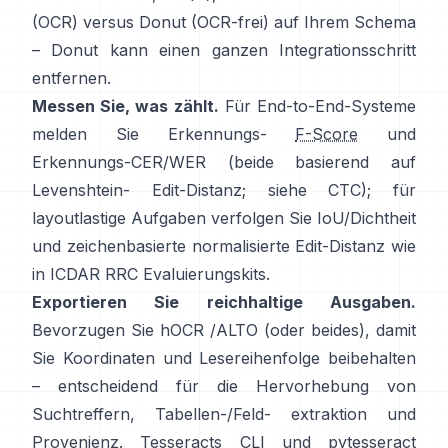
(OCR) versus
Donut
(OCR-frei) auf Ihrem Schema
– Donut kann einen ganzen Integrationsschritt
entfernen.
Messen Sie, was zählt.
Für End-to-End-Systeme
melden Sie Erkennungs-
F-Score
und
Erkennungs-CER/WER (beide basierend auf
Levenshtein- Edit-Distanz; siehe
CTC
); für
layoutlastige Aufgaben verfolgen Sie IoU/Dichtheit
und zeichenbasierte normalisierte Edit-Distanz wie
in
ICDAR RRC
Evaluierungskits.
Exportieren Sie reichhaltige Ausgaben.
Bevorzugen Sie
hOCR
/
ALTO
(oder beides), damit
Sie Koordinaten und Lesereihenfolge beibehalten
– entscheidend für die Hervorhebung von
Suchtreffern, Tabellen-/Feld- extraktion und
Provenienz. Tesseracts CLI und
pytesseract