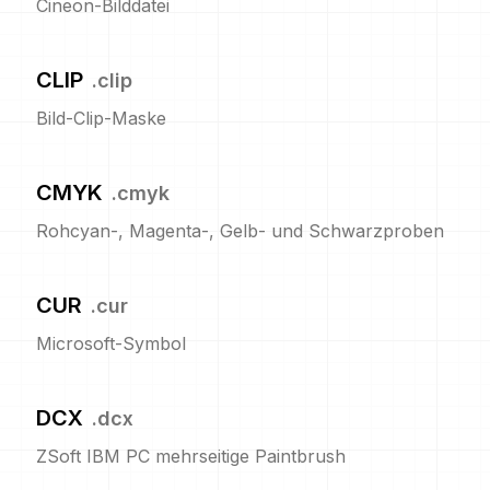
Cineon-Bilddatei
CLIP
.
clip
Bild-Clip-Maske
CMYK
.
cmyk
Rohcyan-, Magenta-, Gelb- und Schwarzproben
CUR
.
cur
Microsoft-Symbol
DCX
.
dcx
ZSoft IBM PC mehrseitige Paintbrush