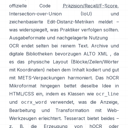
offizielle Code
Präzision/Recall/F-Score
,
Intersection-over-Union (IoU) und
zeichenbasierte Edit-Distanz-Metriken meldet –
was widerspiegelt, was Praktiker verfolgen sollten.
Ausgabeformate und nachgelagerte Nutzung
OCR endet selten bei reinem Text. Archive und
digitale Bibliotheken bevorzugen
ALTO XML
, da
es das physische Layout (Blöcke/Zeilen/Wörter
mit Koordinaten) neben dem Inhalt kodiert und gut
mit METS-Verpackungen harmoniert. Das
hOCR
Mikroformat hingegen bettet dieselbe Idee in
HTML/CSS ein, indem es Klassen wie
ocr_line
und
verwendet, was die Anzeige,
ocrx_word
Bearbeitung und Transformation mit Web-
Werkzeugen erleichtert. Tesseract bietet beides –
z. B. die Erzeugung von hOCR oder