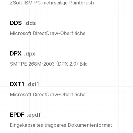
ZSoft IBM PC mehrseitige Paintbrush
DDS
.
dds
Microsoft DirectDraw-Oberfläche
DPX
.
dpx
SMTPE 268M-2003 (DPX 2.0) Bild
DXT1
.
dxt1
Microsoft DirectDraw-Oberfläche
EPDF
.
epdf
Eingekapseltes tragbares Dokumentenformat