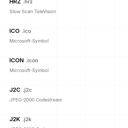
HRZ
.
hrz
Slow Scan TeleVision
ICO
.
ico
Microsoft-Symbol
ICON
.
icon
Microsoft-Symbol
J2C
.
j2c
JPEG-2000 Codestream
J2K
.
j2k