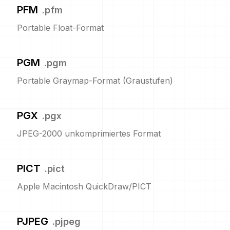
PFM
.
pfm
Portable Float-Format
PGM
.
pgm
Portable Graymap-Format (Graustufen)
PGX
.
pgx
JPEG-2000 unkomprimiertes Format
PICT
.
pict
Apple Macintosh QuickDraw/PICT
PJPEG
.
pjpeg