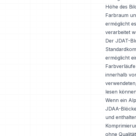
Höhe des Bil
Farbraum und
ermöglicht e
verarbeitet w
Der JDAT-Bloc
Standardkomp
ermöglicht ei
Farbverläufe
innerhalb von
verwendeten,
lesen könne
Wenn ein Alp
JDAA-Blöcken
und enthalte
Komprimierun
ohne Qualitä