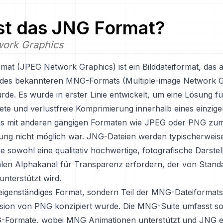
st das
JNG
Format?
ork Graphics
at (JPEG Network Graphics) ist ein Bilddateiformat, das a
des bekannteren MNG-Formats (Multiple-image Network G
rde. Es wurde in erster Linie entwickelt, um eine Lösung fü
ete und verlustfreie Komprimierung innerhalb eines einzige
as mit anderen gängigen Formaten wie JPEG oder PNG zum
lung nicht möglich war. JNG-Dateien werden typischerweise
e sowohl eine qualitativ hochwertige, fotografische Darste
alen Alphakanal für Transparenz erfordern, der von Stan
 unterstützt wird.
eigenständiges Format, sondern Teil der MNG-Dateiformatsui
rsion von PNG konzipiert wurde. Die MNG-Suite umfasst 
-Formate, wobei MNG Animationen unterstützt und JNG e