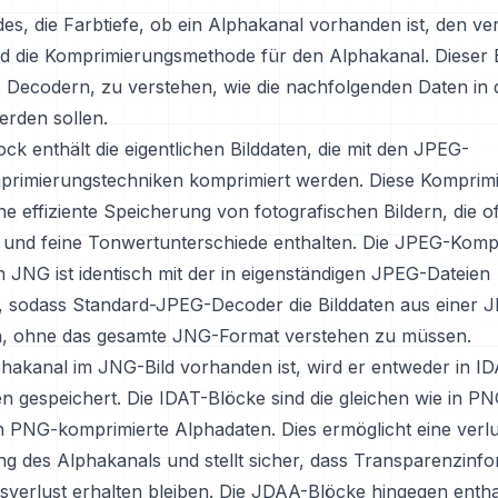
des, die Farbtiefe, ob ein Alphakanal vorhanden ist, den v
 die Komprimierungsmethode für den Alphakanal. Dieser 
s Decodern, zu verstehen, wie die nachfolgenden Daten in 
erden sollen.
k enthält die eigentlichen Bilddaten, die mit den JPEG-
rimierungstechniken komprimiert werden. Diese Komprim
ne effiziente Speicherung von fotografischen Bildern, die 
 und feine Tonwertunterschiede enthalten. Die JPEG-Komp
 JNG ist identisch mit der in eigenständigen JPEG-Dateien
 sodass Standard-JPEG-Decoder die Bilddaten aus einer 
n, ohne das gesamte JNG-Format verstehen zu müssen.
hakanal im JNG-Bild vorhanden ist, wird er entweder in I
 gespeichert. Die IDAT-Blöcke sind die gleichen wie in P
n PNG-komprimierte Alphadaten. Dies ermöglicht eine verlu
g des Alphakanals und stellt sicher, dass Transparenzinf
tsverlust erhalten bleiben. Die JDAA-Blöcke hingegen enth