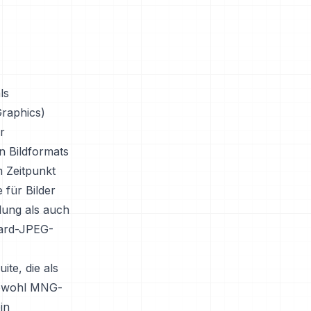
ls
raphics)
r
n Bildformats
 Zeitpunkt
 für Bilder
llung als auch
dard-JPEG-
te, die als
sowohl MNG-
in