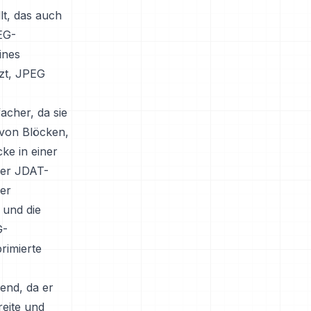
lt, das auch
EG-
ines
tzt, JPEG
acher, da sie
 von Blöcken,
ke in einer
der JDAT-
der
 und die
G-
rimierte
end, da er
reite und