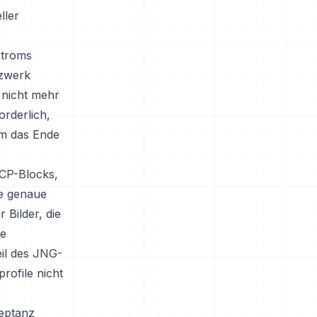
ller
stroms
tzwerk
 nicht mehr
orderlich,
em das Ende
CCP-Blocks,
ne genaue
 Bilder, die
ie
il des JNG-
rofile nicht
zeptanz