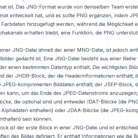
rmat ist. Das JNG-Format wurde von demselben Team erstel
at entwickelt hat, und es sollte PNG ergänzen, indem JP
 Farbdaten hinzugefügt werden, während die Möglichkeit e
phakanals erhalten bleibt, eine Funktion, die PNG unterstü
einer JNG-Datei ähnelt der einer MNG-Datei, ist jedoch einf
lbilder gedacht ist. Eine JNG-Datei besteht aus einer Reihe
er einen bestimmten Datentyp enthält. Die wichtigsten Blöc
nd der JHDR-Block, der die Headerinformationen enthält; 
ie JPEG-komprimierten Bilddaten enthält; der JSEP-Block, 
in kann, um das Ende des JPEG-Datenstroms anzuzeigen;
öcke, die optional sind und entweder IDAT-Blöcke (die PN
 Alphadaten enthalten) oder JDAA-Blöcke (die JPEG-komp
nthalten) sein können.
k ist der erste Block in einer JNG-Datei und ist entscheid
ften des Bildes definiert. Er enthält Informationen wie die B