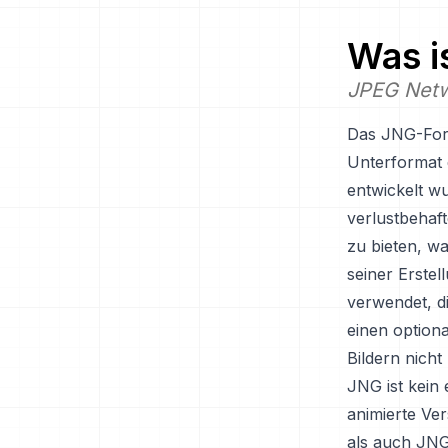
Was i
JPEG Netw
Das JNG-Form
Unterformat 
entwickelt wu
verlustbehaft
zu bieten, w
seiner Erstel
verwendet, di
einen option
Bildern nicht
JNG ist kein 
animierte Ve
als auch JNG