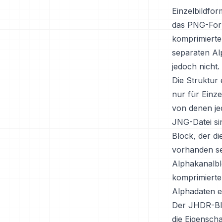
Einzelbildfo
das PNG-Form
komprimierte
separaten Al
jedoch nicht.
Die Struktur 
nur für Einze
von denen jed
JNG-Datei si
Block, der d
vorhanden se
Alphakanalbl
komprimierte
Alphadaten e
Der JHDR-Bloc
die Eigenscha