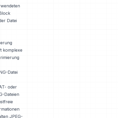
erwendeten
Block
der Datei
ierung
oft komplexe
rimierung
JNG-Datei
DAT- oder
NG-Dateien
stfreie
ormationen
alten JPEG-