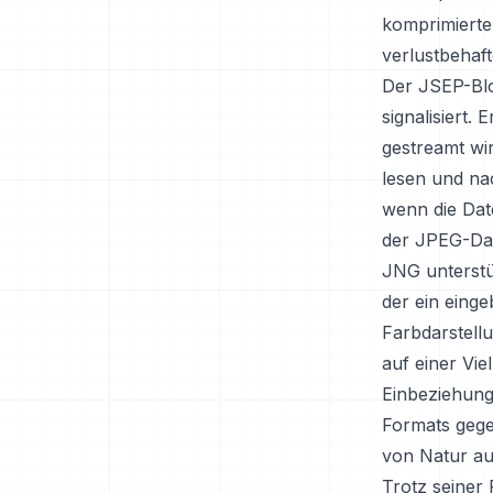
komprimierte
verlustbehaf
Der JSEP-Blo
signalisiert.
gestreamt wi
lesen und nac
wenn die Dat
der JPEG-Dat
JNG unterstü
der ein einge
Farbdarstellu
auf einer Vie
Einbeziehung
Formats gege
von Natur au
Trotz seiner