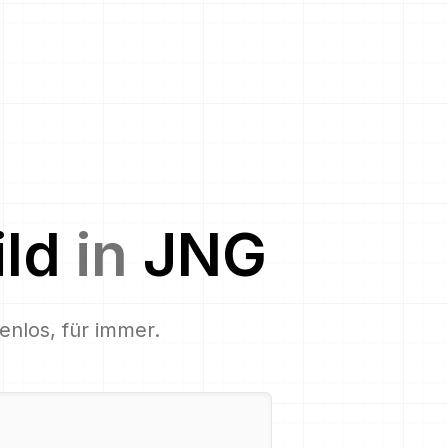
ild
in
JNG
tenlos, für immer.