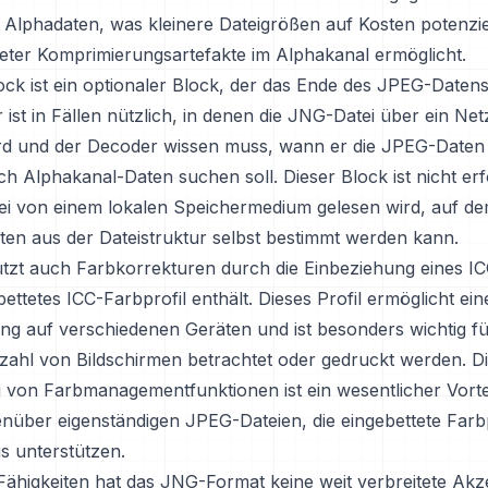
 Alphadaten, was kleinere Dateigrößen auf Kosten potenzie
teter Komprimierungsartefakte im Alphakanal ermöglicht.
ck ist ein optionaler Block, der das Ende des JPEG-Daten
 Er ist in Fällen nützlich, in denen die JNG-Datei über ein Ne
rd und der Decoder wissen muss, wann er die JPEG-Daten
h Alphakanal-Daten suchen soll. Dieser Block ist nicht erf
ei von einem lokalen Speichermedium gelesen wird, auf d
en aus der Dateistruktur selbst bestimmt werden kann.
tzt auch Farbkorrekturen durch die Einbeziehung eines I
bettetes ICC-Farbprofil enthält. Dieses Profil ermöglicht ei
ng auf verschiedenen Geräten und ist besonders wichtig für
lzahl von Bildschirmen betrachtet oder gedruckt werden. D
 von Farbmanagementfunktionen ist ein wesentlicher Vorte
nüber eigenständigen JPEG-Dateien, die eingebettete Farbp
s unterstützen.
 Fähigkeiten hat das JNG-Format keine weit verbreitete Ak