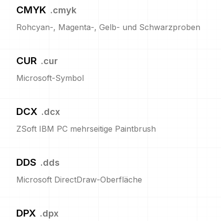
CMYK
.
cmyk
Rohcyan-, Magenta-, Gelb- und Schwarzproben
CUR
.
cur
Microsoft-Symbol
DCX
.
dcx
ZSoft IBM PC mehrseitige Paintbrush
DDS
.
dds
Microsoft DirectDraw-Oberfläche
DPX
.
dpx