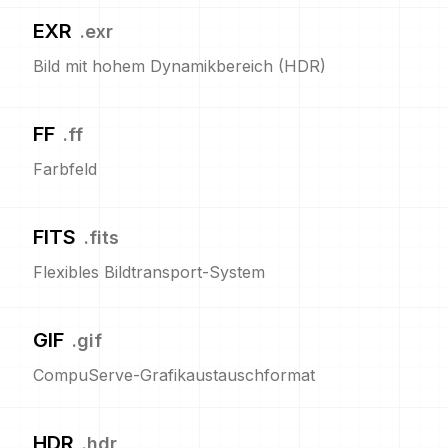
EXR
.
exr
Bild mit hohem Dynamikbereich (HDR)
FF
.
ff
Farbfeld
FITS
.
fits
Flexibles Bildtransport-System
GIF
.
gif
CompuServe-Grafikaustauschformat
HDR
.
hdr