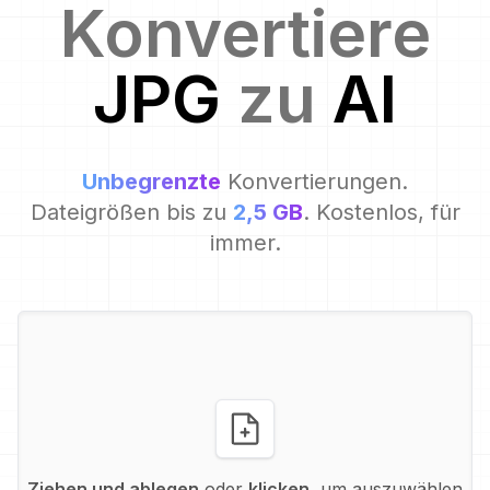
Konvertiere
JPG
zu
AI
Unbegrenzte
Konvertierungen.
Dateigrößen bis zu
2,5 GB
. Kostenlos, für
immer.
Ziehen und ablegen
oder
klicken
, um auszuwählen