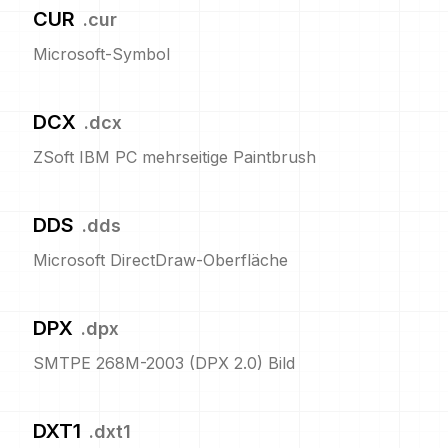
CUR
.
cur
Microsoft-Symbol
DCX
.
dcx
ZSoft IBM PC mehrseitige Paintbrush
DDS
.
dds
Microsoft DirectDraw-Oberfläche
DPX
.
dpx
SMTPE 268M-2003 (DPX 2.0) Bild
DXT1
.
dxt1