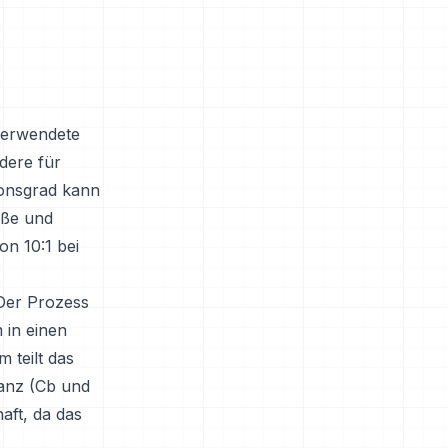
 verwendete
dere für
ionsgrad kann
öße und
on 10:1 bei
Der Prozess
 in einen
 teilt das
nanz (Cb und
aft, da das