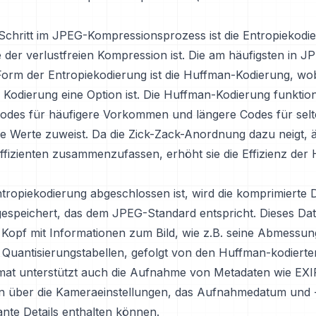
Schritt im JPEG-Kompressionsprozess ist die Entropiekodie
 der verlustfreien Kompression ist. Die am häufigsten in J
orm der Entropiekodierung ist die Huffman-Kodierung, wob
 Kodierung eine Option ist. Die Huffman-Kodierung funktion
Codes für häufigere Vorkommen und längere Codes für sel
Werte zuweist. Da die Zick-Zack-Anordnung dazu neigt, ä
fizienten zusammenzufassen, erhöht sie die Effizienz der
tropiekodierung abgeschlossen ist, wird die komprimierte D
gespeichert, das dem JPEG-Standard entspricht. Dieses Dat
n Kopf mit Informationen zum Bild, wie z.B. seine Abmessun
Quantisierungstabellen, gefolgt von den Huffman-kodierten
mat unterstützt auch die Aufnahme von Metadaten wie EXI
n über die Kameraeinstellungen, das Aufnahmedatum und 
ante Details enthalten können.