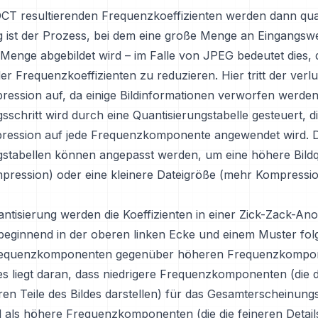
DCT resultierenden Frequenzkoeffizienten werden dann quan
g ist der Prozess, bei dem eine große Menge an Eingangsw
 Menge abgebildet wird – im Falle von JPEG bedeutet dies, 
er Frequenzkoeffizienten zu reduzieren. Hier tritt der verl
pression auf, da einige Bildinformationen verworfen werden
sschritt wird durch eine Quantisierungstabelle gesteuert, d
pression auf jede Frequenzkomponente angewendet wird. D
gstabellen können angepasst werden, um eine höhere Bildqu
pression) oder eine kleinere Dateigröße (mehr Kompressi
ntisierung werden die Koeffizienten in einer Zick-Zack-An
beginnend in der oberen linken Ecke und einem Muster fol
Frequenzkomponenten gegenüber höheren Frequenzkompo
Dies liegt daran, dass niedrigere Frequenzkomponenten (die d
en Teile des Bildes darstellen) für das Gesamterscheinungs
nd als höhere Frequenzkomponenten (die die feineren Detai