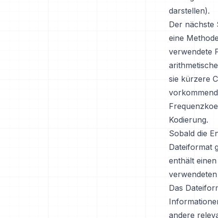
darstellen).
Der nächste 
eine Methode
verwendete F
arithmetische
sie kürzere 
vorkommende 
Frequenzkoef
Kodierung.
Sobald die En
Dateiformat 
enthält eine
verwendeten 
Das Dateifor
Informatione
andere relev