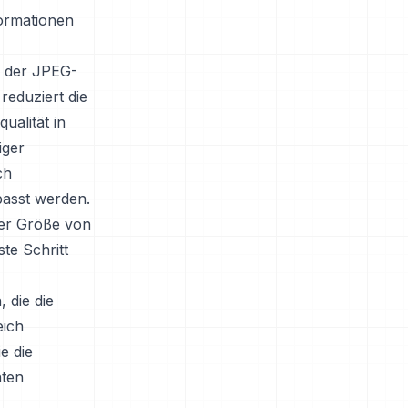
formationen
n der JPEG-
eduziert die
alität in
iger
ch
passt werden.
ner Größe von
ste Schritt
 die die
eich
e die
nten