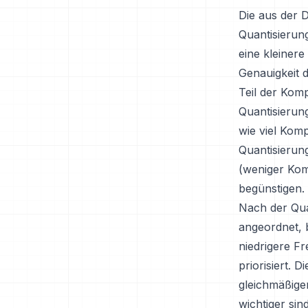
Die aus der 
Quantisierun
eine kleinere
Genauigkeit d
Teil der Kom
Quantisierung
wie viel Kom
Quantisierun
(weniger Kom
begünstigen.
Nach der Qua
angeordnet, 
niedrigere 
priorisiert. 
gleichmäßiger
wichtiger si