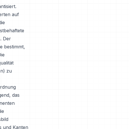
tisiert.
erten auf
die
ustbehaftete
. Der
ie bestimmt,
ie
alität
on) zu
ordnung
gend, das
nenten
ie
bild
ls und Kanten