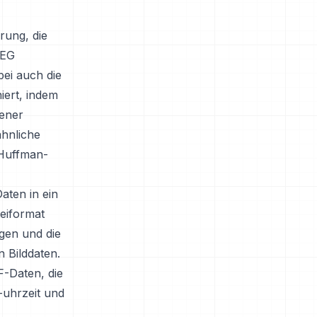
rung, die
PEG
ei auch die
iert, indem
tener
hnliche
 Huffman-
aten in ein
eiformat
gen und die
 Bilddaten.
F-Daten, die
-uhrzeit und