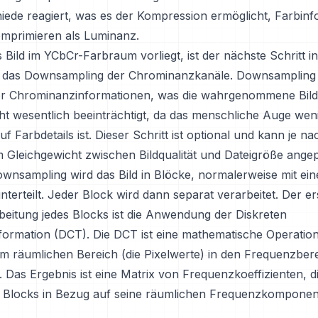
iede reagiert, was es der Kompression ermöglicht, Farbin
omprimieren als Luminanz.
Bild im YCbCr-Farbraum vorliegt, ist der nächste Schritt i
das Downsampling der Chrominanzkanäle. Downsampling r
r Chrominanzinformationen, was die wahrgenommene Bildqu
cht wesentlich beeinträchtigt, da das menschliche Auge wen
uf Farbdetails ist. Dieser Schritt ist optional und kann je na
Gleichgewicht zwischen Bildqualität und Dateigröße ange
nsampling wird das Bild in Blöcke, normalerweise mit ei
nterteilt. Jeder Block wird dann separat verarbeitet. Der er
beitung jedes Blocks ist die Anwendung der Diskreten
formation (DCT). Die DCT ist eine mathematische Operation,
m räumlichen Bereich (die Pixelwerte) in den Frequenzber
. Das Ergebnis ist eine Matrix von Frequenzkoeffizienten, di
s Blocks in Bezug auf seine räumlichen Frequenzkompone