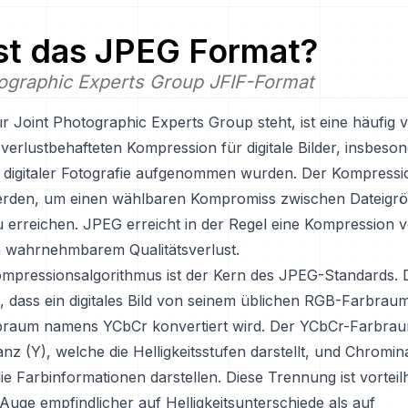
st das
JPEG
Format?
tographic Experts Group JFIF-Format
r Joint Photographic Experts Group steht, ist eine häufig
erlustbehafteten Kompression für digitale Bilder, insbeson
mit digitaler Fotografie aufgenommen wurden. Der Kompress
erden, um einen wählbaren Kompromiss zwischen Dateigr
zu erreichen. JPEG erreicht in der Regel eine Kompression v
 wahrnehmbarem Qualitätsverlust.
pressionsalgorithmus ist der Kern des JPEG-Standards. 
, dass ein digitales Bild von seinem üblichen RGB-Farbraum
raum namens YCbCr konvertiert wird. Der YCbCr-Farbraum
anz (Y), welche die Helligkeitsstufen darstellt, und Chromi
ie Farbinformationen darstellen. Diese Trennung ist vorteilh
Auge empfindlicher auf Helligkeitsunterschiede als auf