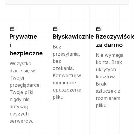
Prywatne
Błyskawicznie
Rzeczywiści
i
za darmo
Bez
bezpieczne
przesyłania,
Nie wymaga
bez
konta. Brak
Wszystko
czekania.
ukrytych
dzieje się w
Konwertuj w
kosztów.
Twojej
momencie
Brak
przeglądarce.
upuszczenia
sztuczek z
Twoje pliki
pliku.
rozmiarem
nigdy nie
pliku.
dotykają
naszych
serwerów.