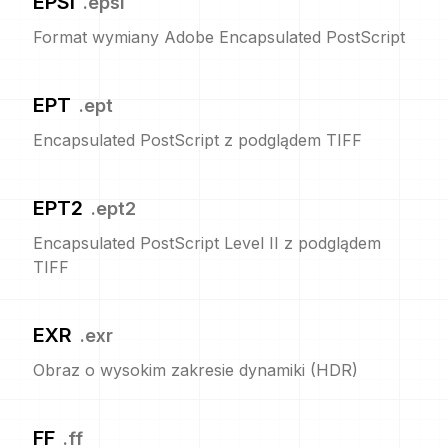
EPSI
.
epsi
Format wymiany Adobe Encapsulated PostScript
EPT
.
ept
Encapsulated PostScript z podglądem TIFF
EPT2
.
ept2
Encapsulated PostScript Level II z podglądem
TIFF
EXR
.
exr
Obraz o wysokim zakresie dynamiki (HDR)
FF
.
ff