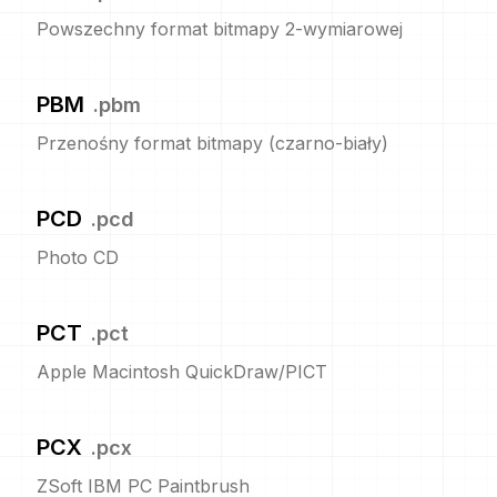
Powszechny format bitmapy 2-wymiarowej
PBM
.
pbm
Przenośny format bitmapy (czarno-biały)
PCD
.
pcd
Photo CD
PCT
.
pct
Apple Macintosh QuickDraw/PICT
PCX
.
pcx
ZSoft IBM PC Paintbrush