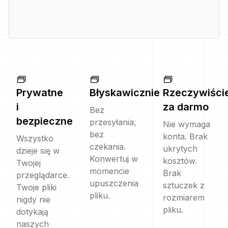
Prywatne
Błyskawicznie
Rzeczywiści
i
za darmo
Bez
bezpieczne
przesyłania,
Nie wymaga
bez
konta. Brak
Wszystko
czekania.
ukrytych
dzieje się w
Konwertuj w
kosztów.
Twojej
momencie
Brak
przeglądarce.
upuszczenia
sztuczek z
Twoje pliki
pliku.
rozmiarem
nigdy nie
pliku.
dotykają
naszych