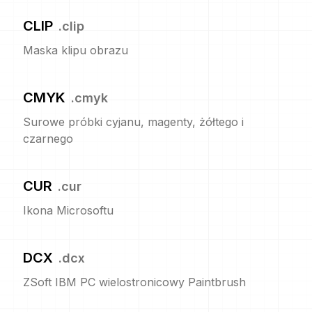
CLIP
.
clip
Maska klipu obrazu
CMYK
.
cmyk
Surowe próbki cyjanu, magenty, żółtego i
czarnego
CUR
.
cur
Ikona Microsoftu
DCX
.
dcx
ZSoft IBM PC wielostronicowy Paintbrush