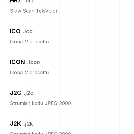
HRZ
.
hrz
Slow Scan TeleVision
ICO
.
ico
Ikona Microsoftu
ICON
.
icon
Ikona Microsoftu
J2C
.
j2c
Strumień kodu JPEG-2000
J2K
.
j2k