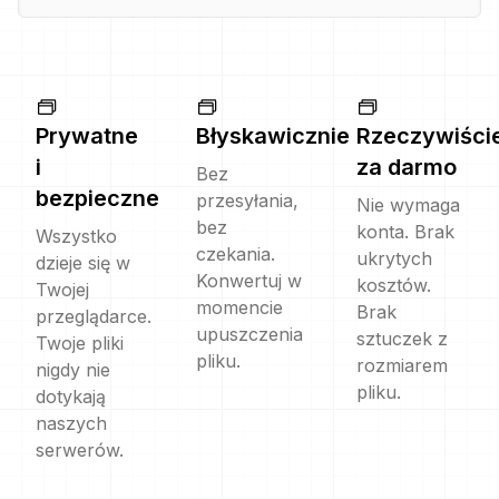
Prywatne
Błyskawicznie
Rzeczywiści
i
za darmo
Bez
bezpieczne
przesyłania,
Nie wymaga
bez
konta. Brak
Wszystko
czekania.
ukrytych
dzieje się w
Konwertuj w
kosztów.
Twojej
momencie
Brak
przeglądarce.
upuszczenia
sztuczek z
Twoje pliki
pliku.
rozmiarem
nigdy nie
pliku.
dotykają
naszych
serwerów.