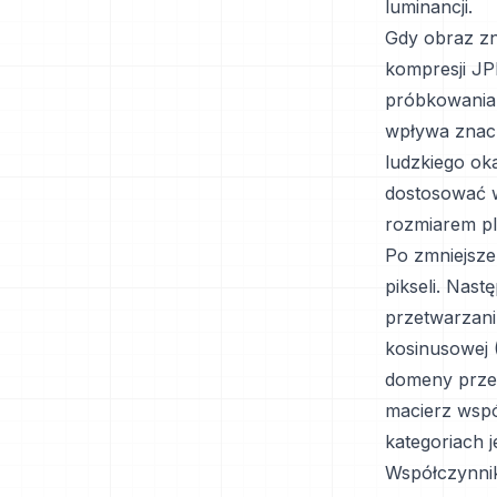
luminancji.
Gdy obraz zn
kompresji JP
próbkowania 
wpływa znacz
ludzkiego ok
dostosować w
rozmiarem pl
Po zmniejsze
pikseli. Nas
przetwarzani
kosinusowej 
domeny przes
macierz wspó
kategoriach 
Współczynnik