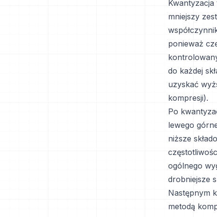
Kwantyzacja 
mniejszy zes
współczynnik
ponieważ częś
kontrolowany 
do każdej sk
uzyskać wyżs
kompresji).
Po kwantyzac
lewego górne
niższe skład
częstotliwośc
ogólnego wyg
drobniejsze s
Następnym kr
metodą kompr