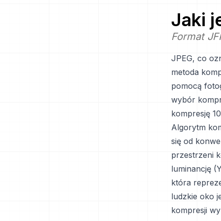
Jaki 
Format JFI
JPEG, co ozn
metoda kompr
pomocą fotog
wybór kompro
kompresję 10:
Algorytm ko
się od konwe
przestrzeni 
luminancję (Y
która repreze
ludzkie oko j
kompresji wy