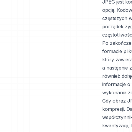
JPEG jest ko
opcją. Kodow
częstszych w
porządek zy
częstotliwoś
Po zakończe
formacie pli
który zawiera
a następnie 
również dołą
informacje o 
wykonania zd
Gdy obraz JP
kompresji. 
współczynnik
kwantyzacji,