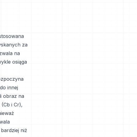
 stosowana
zyskanych za
ozwala na
ykle osiąga
rozpoczyna
do innej
i obraz na
(Cb i Cr),
nieważ
zwala
bardziej niż