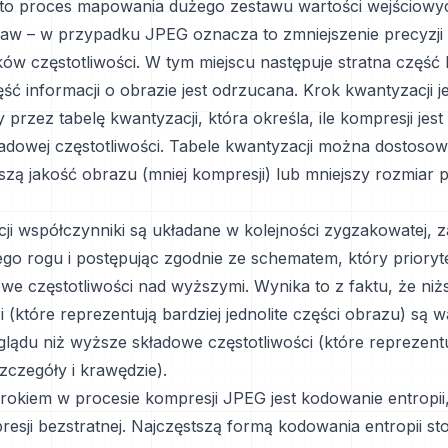
to proces mapowania dużego zestawu wartości wejściowy
taw – w przypadku JPEG oznacza to zmniejszenie precyzji
ów częstotliwości. W tym miejscu następuje stratna część 
ć informacji o obrazie jest odrzucana. Krok kwantyzacji je
przez tabelę kwantyzacji, która określa, ile kompresji jes
ładowej częstotliwości. Tabele kwantyzacji można dostoso
zą jakość obrazu (mniej kompresji) lub mniejszy rozmiar pl
ji współczynniki są układane w kolejności zygzakowatej, 
go rogu i postępując zgodnie ze schematem, który prioryt
owe częstotliwości nad wyższymi. Wynika to z faktu, że ni
i (które reprezentują bardziej jednolite części obrazu) są w
lądu niż wyższe składowe częstotliwości (które reprezent
zczegóły i krawędzie).
okiem w procesie kompresji JPEG jest kodowanie entropii, 
esji bezstratnej. Najczęstszą formą kodowania entropii s