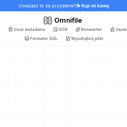
Uważasz to za przydatne?
☕ Kup mi kawę
Omnifile
Usuń metadane
OCR
Konwerter
Usuwa
Formater SQL
Wyodrębnij pliki