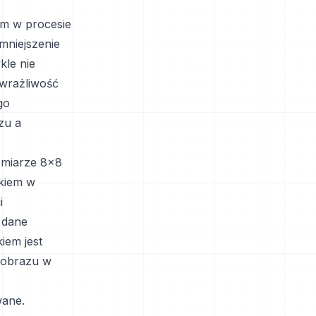
em w procesie
mniejszenie
kle nie
wrażliwość
go
zu a
ozmiarze 8x8
okiem w
i
 dane
iem jest
u obrazu w
wane.