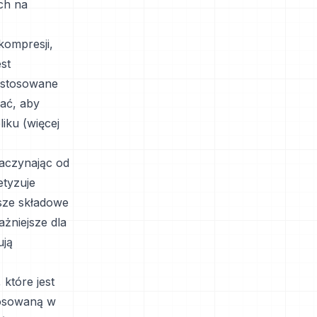
ch na
kompresji,
st
t stosowane
wać, aby
iku (więcej
zaczynając od
etyzuje
ższe składowe
ażniejsze dla
ują
które jest
tosowaną w