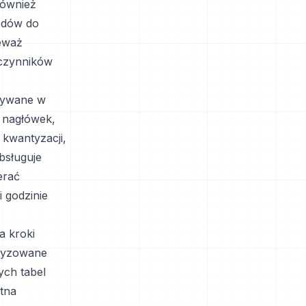
również
odów do
ieważ
czynników
wywane w
 nagłówek,
 kwantyzacji,
bsługuje
erać
i godzinie
a kroki
tyzowane
ych tabel
tna