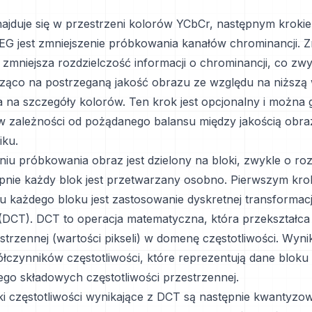
ajduje się w przestrzeni kolorów YCbCr, następnym kroki
EG jest zmniejszenie próbkowania kanałów chrominancji. Z
zmniejsza rozdzielczość informacji o chrominancji, co zwy
ąco na postrzeganą jakość obrazu ze względu na niższą 
a na szczegóły kolorów. Ten krok jest opcjonalny i można 
 zależności od pożądanego balansu między jakością obra
iku.
niu próbkowania obraz jest dzielony na bloki, zwykle o r
tępnie każdy blok jest przetwarzany osobno. Pierwszym kr
u każdego bloku jest zastosowanie dyskretnej transformacj
(DCT). DCT to operacja matematyczna, która przekształca
trzennej (wartości pikseli) w domenę częstotliwości. Wynik
łczynników częstotliwości, które reprezentują dane blok
jego składowych częstotliwości przestrzennej.
i częstotliwości wynikające z DCT są następnie kwantyzo