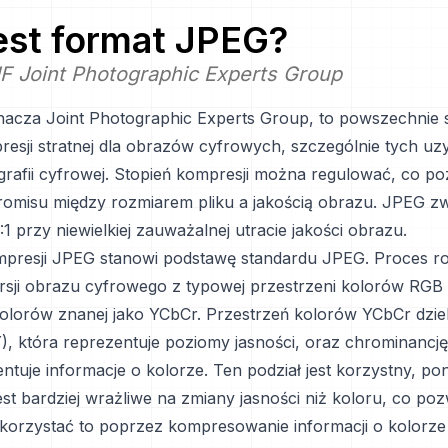
jest format
JPEG
?
F Joint Photographic Experts Group
acza Joint Photographic Experts Group, to powszechnie
esji stratnej dla obrazów cyfrowych, szczególnie tych u
rafii cyfrowej. Stopień kompresji można regulować, co p
misu między rozmiarem pliku a jakością obrazu. JPEG zw
1 przy niewielkiej zauważalnej utracie jakości obrazu.
mpresji JPEG stanowi podstawę standardu JPEG. Proces 
rsji obrazu cyfrowego z typowej przestrzeni kolorów RGB 
kolorów znanej jako YCbCr. Przestrzeń kolorów YCbCr dziel
), która reprezentuje poziomy jasności, oraz chrominancję 
ntuje informacje o kolorze. Ten podział jest korzystny, po
est bardziej wrażliwe na zmiany jasności niż koloru, co po
korzystać to poprzez kompresowanie informacji o kolorze 