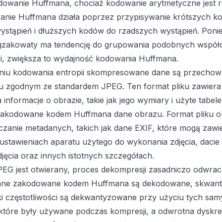
dowanie Huffmana, chociaż kodowanie arytmetyczne jest 
anie Huffmana działa poprzez przypisywanie krótszych k
ystąpień i dłuższych kodów do rzadszych wystąpień. Pon
gzakowaty ma tendencję do grupowania podobnych współ
ci, zwiększa to wydajność kodowania Huffmana.
niu kodowania entropii skompresowane dane są przecho
ku zgodnym ze standardem JPEG. Ten format pliku zawiera
 informacje o obrazie, takie jak jego wymiary i użyte tabele
zakodowane kodem Huffmana dane obrazu. Format pliku o
czanie metadanych, takich jak dane EXIF, które mogą zawi
ustawieniach aparatu użytego do wykonania zdjęcia, dacie 
jęcia oraz innych istotnych szczegółach.
EG jest otwierany, proces dekompresji zasadniczo odwrac
Dane zakodowane kodem Huffmana są dekodowane, skwan
i częstotliwości są dekwantyzowane przy użyciu tych sam
 które były używane podczas kompresji, a odwrotna dyskre