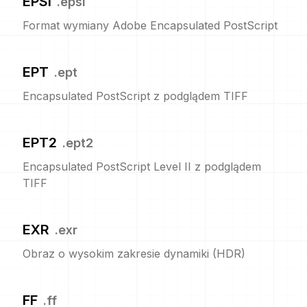
EPSI
.
epsi
Format wymiany Adobe Encapsulated PostScript
EPT
.
ept
Encapsulated PostScript z podglądem TIFF
EPT2
.
ept2
Encapsulated PostScript Level II z podglądem
TIFF
EXR
.
exr
Obraz o wysokim zakresie dynamiki (HDR)
FF
.
ff