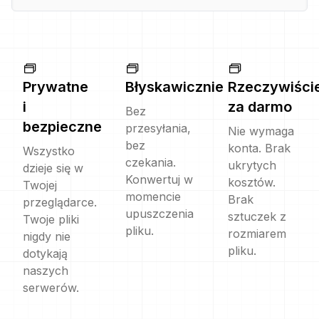
Prywatne
Błyskawicznie
Rzeczywiści
i
za darmo
Bez
bezpieczne
przesyłania,
Nie wymaga
bez
konta. Brak
Wszystko
czekania.
ukrytych
dzieje się w
Konwertuj w
kosztów.
Twojej
momencie
Brak
przeglądarce.
upuszczenia
sztuczek z
Twoje pliki
pliku.
rozmiarem
nigdy nie
pliku.
dotykają
naszych
serwerów.