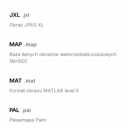
JXL
.
jxl
Obraz JPEG XL
MAP
.
map
Baza danych obrazów wielorozdzielczościowych
(MrSID)
MAT
.
mat
Format obrazu MATLAB level 5
PAL
.
pal
Pikselmapa Palm