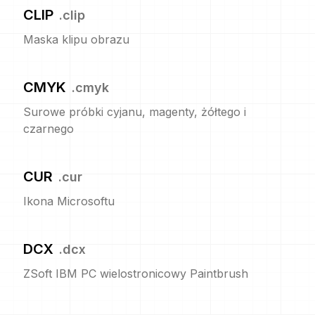
CLIP
.
clip
Maska klipu obrazu
CMYK
.
cmyk
Surowe próbki cyjanu, magenty, żółtego i
czarnego
CUR
.
cur
Ikona Microsoftu
DCX
.
dcx
ZSoft IBM PC wielostronicowy Paintbrush