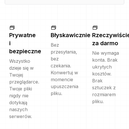
Prywatne
Błyskawicznie
Rzeczywiści
i
za darmo
Bez
bezpieczne
przesyłania,
Nie wymaga
bez
konta. Brak
Wszystko
czekania.
ukrytych
dzieje się w
Konwertuj w
kosztów.
Twojej
momencie
Brak
przeglądarce.
upuszczenia
sztuczek z
Twoje pliki
pliku.
rozmiarem
nigdy nie
pliku.
dotykają
naszych
serwerów.