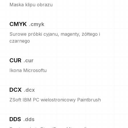
Maska klipu obrazu
CMYK
.
cmyk
Surowe próbki cyjanu, magenty, żółtego i
czarnego
CUR
.
cur
Ikona Microsoftu
DCX
.
dcx
ZSoft IBM PC wielostronicowy Paintbrush
DDS
.
dds