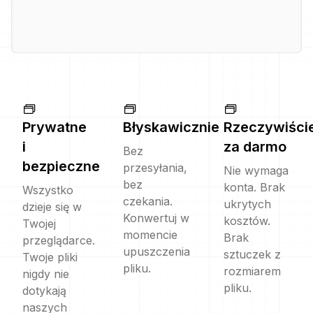
Prywatne
Błyskawicznie
Rzeczywiści
i
za darmo
Bez
bezpieczne
przesyłania,
Nie wymaga
bez
konta. Brak
Wszystko
czekania.
ukrytych
dzieje się w
Konwertuj w
kosztów.
Twojej
momencie
Brak
przeglądarce.
upuszczenia
sztuczek z
Twoje pliki
pliku.
rozmiarem
nigdy nie
pliku.
dotykają
naszych