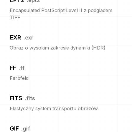
EPT2
.
ept2
Encapsulated PostScript Level II z podglądem
TIFF
EXR
.
exr
Obraz o wysokim zakresie dynamiki (HDR)
FF
.
ff
Farbfeld
FITS
.
fits
Elastyczny system transportu obrazów
GIF
.
gif