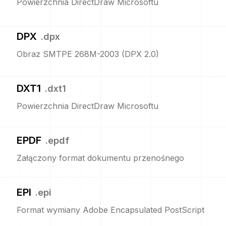
Powierzchnia DirectDraw Microsoftu
DPX
.
dpx
Obraz SMTPE 268M-2003 (DPX 2.0)
DXT1
.
dxt1
Powierzchnia DirectDraw Microsoftu
EPDF
.
epdf
Załączony format dokumentu przenośnego
EPI
.
epi
Format wymiany Adobe Encapsulated PostScript