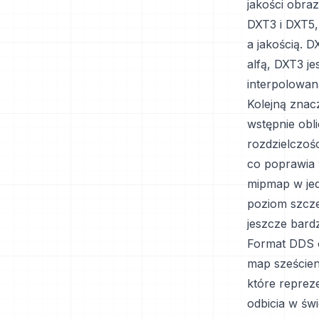
jakości obra
DXT3 i DXT5,
a jakością. D
alfą, DXT3 je
interpolowan
Kolejną znac
wstępnie obl
rozdzielczośc
co poprawia 
mipmap w jed
poziom szcze
jeszcze bard
Format DDS 
map sześcien
które reprez
odbicia w św