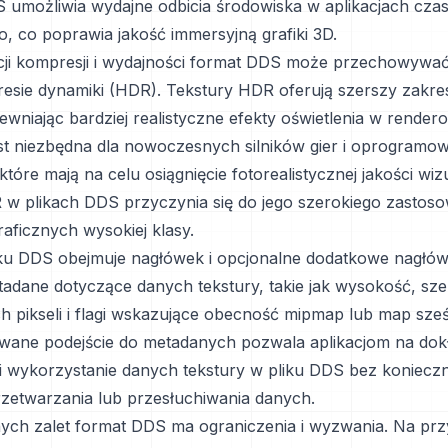
 umożliwia wydajne odbicia środowiska w aplikacjach cza
o, co poprawia jakość immersyjną grafiki 3D.
ji kompresji i wydajności format DDS może przechowywać
esie dynamiki (HDR). Tekstury HDR oferują szerszy zakres 
ewniając bardziej realistyczne efekty oświetlenia w render
st niezbędna dla nowoczesnych silników gier i oprogramo
które mają na celu osiągnięcie fotorealistycznej jakości wizu
w plikach DDS przyczynia się do jego szerokiego zastos
raficznych wysokiej klasy.
iku DDS obejmuje nagłówek i opcjonalne dodatkowe nagłówk
tadane dotyczące danych tekstury, takie jak wysokość, sz
h pikseli i flagi wskazujące obecność mipmap lub map sze
wane podejście do metadanych pozwala aplikacjom na dok
ę i wykorzystanie danych tekstury w pliku DDS bez koniecz
rzetwarzania lub przesłuchiwania danych.
ych zalet format DDS ma ograniczenia i wyzwania. Na prz