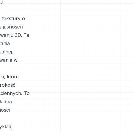
su
 tekstury o
jasności i
owaniu 3D. Ta
wania
alnej.
owania w
i, które
erokość,
ściennych. To
ładną
ności
ykład,