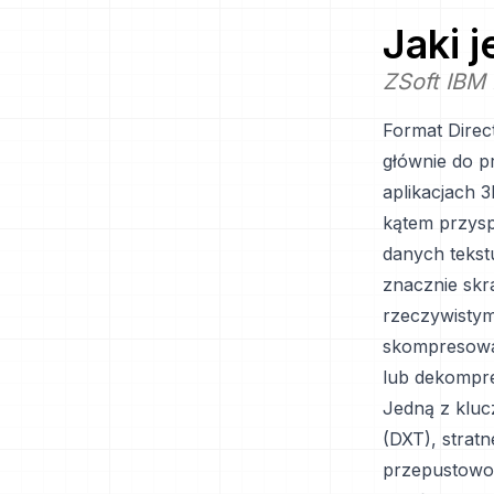
Jaki 
ZSoft IBM
Format Direc
głównie do p
aplikacjach 
kątem przysp
danych tekst
znacznie skr
rzeczywisty
skompresowan
lub dekompre
Jedną z kluc
(DXT), stratn
przepustowo