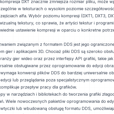
kompresja DXT znacznie zmniejsza rozmiar pliku, może 
zczególnie w teksturach o wysokim poziomie szczegółowośc
zejściach alfa. Wybór poziomu kompresji (DXT1, DXT3, D
izualną tekstury, co sprawia, że artyści tekstur i program
iednie ustawienie kompresji w oparciu o konkretne potrz
zwaniem związanym z formatem DDS jest jego ograniczone
 gier i aplikacjami 3D. Chociaż pliki DDS są szeroko obsł
nży gier wideo oraz przez interfejsy API grafiki, takie jak 
rsalnie obsługiwane przez oprogramowanie do edycji obr
 wymaga konwersji plików DDS do bardziej uniwersalnie o
edycji lub przeglądania poza specjalistycznym oprogramo
komplikuje przepływ pracy dla grafików.
y w narzędziach i bibliotekach do tworzenia grafiki złagod
ań. Wiele nowoczesnych pakietów oprogramowania do edy
wtyczki lub wbudowaną obsługę formatu DDS, umożliwiaj