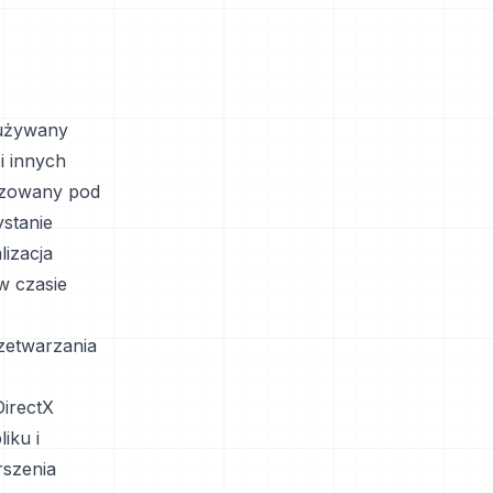
 używany
i innych
lizowany pod
stanie
lizacja
w czasie
zetwarzania
DirectX
iku i
rszenia