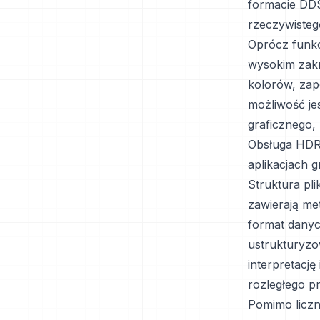
formacie DDS
rzeczywisteg
Oprócz funkc
wysokim zakr
kolorów, zap
możliwość je
graficznego, 
Obsługa HDR 
aplikacjach g
Struktura pl
zawierają me
format danyc
ustrukturyzo
interpretacj
rozległego p
Pomimo liczn