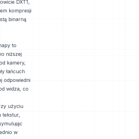
nowicie DXT1,
iem kompresji
ostą binarną
z
mapy to
o niższej
 od kamery,
ały łańcuch
ej odpowiedni
od widza, co
zy użyciu
 tekstur,
symulując
ednio w