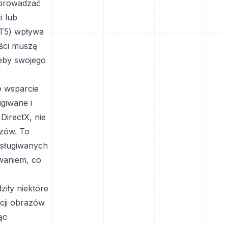
wprowadzać
i lub
XT5) wpływa
iści muszą
eby swojego
 wsparcie
ugiwane i
DirectX, nie
azów. To
bsługiwanych
waniem, co
ziły niektóre
cji obrazów
ąc