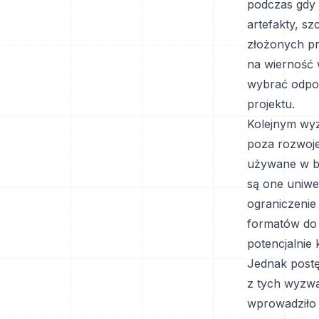
podczas gdy 
artefakty, s
złożonych pr
na wierność w
wybrać odpow
projektu.
Kolejnym wy
poza rozwojem
używane w bra
są one uniwe
ograniczenie
formatów do 
potencjalnie 
Jednak postęp
z tych wyzw
wprowadziło 