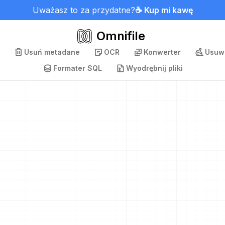
Uważasz to za przydatne?
☕ Kup mi kawę
Omnifile
Usuń metadane
OCR
Konwerter
Usuwa
Formater SQL
Wyodrębnij pliki