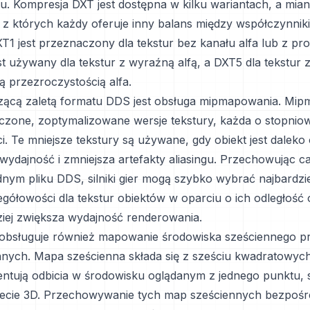
zu. Kompresja DXT jest dostępna w kilku wariantach, a mia
 z których każdy oferuje inny balans między współczynnik
XT1 jest przeznaczony dla tekstur bez kanału alfa lub z pr
st używany dla tekstur z wyraźną alfą, a DXT5 dla tekstur 
ą przezroczystością alfa.
zącą zaletą formatu DDS jest obsługa mipmapowania. Mip
iczone, zoptymalizowane wersje tekstury, każda o stopniow
i. Te mniejsze tekstury są używane, gdy obiekt jest daleko
wydajność i zmniejsza artefakty aliasingu. Przechowując c
nym pliku DDS, silniki gier mogą szybko wybrać najbardzi
gółowości dla tekstur obiektów w oparciu o ich odległość 
ziej zwiększa wydajność renderowania.
obsługuje również mapowanie środowiska sześciennego pr
nych. Mapa sześcienna składa się z sześciu kwadratowych
entują odbicia w środowisku oglądanym z jednego punktu, 
iecie 3D. Przechowywanie tych map sześciennych bezpośr