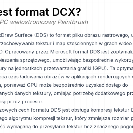
jest format
DCX
?
 PC wielostronicowy Paintbrush
tDraw Surface (DDS) to format pliku obrazu rastrowego,
rzechowywania tekstur i map sześciennych w grach wideo 
3D. Opracowany przez Microsoft format DDS jest zoptyma
ieszenia sprzętowego, umożliwiając bezpośrednie wykorzy
ury na jednostkach przetwarzania grafiki (GPU). Ta optyma
aca czas ładowania obrazów w aplikacjach renderujących 
m, ponieważ GPU może bezpośrednio uzyskać dostęp do
ych danych tekstury, omijając potrzebę dodatkowego pr
sji przez procesor.
zowych cech formatu DDS jest obsługa kompresji tekstur 
ego algorytmu kompresji tekstur, który zmniejsza rozmiar pl
ść wymaganą do przesyłania tekstur bez znacznego pogo