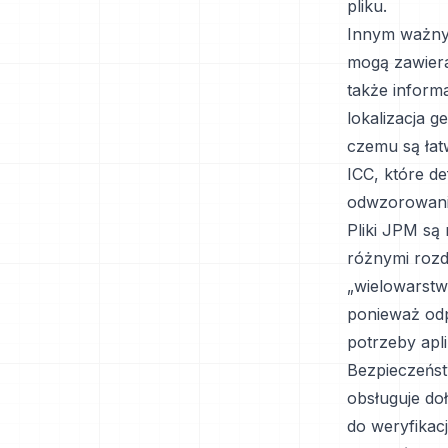
pliku.
Innym ważny
mogą zawierać
także informa
lokalizacja 
czemu są łat
ICC, które d
odwzorowani
Pliki JPM są
różnymi rozdz
„wielowarstw
ponieważ odp
potrzeby apl
Bezpieczeńst
obsługuje do
do weryfikac