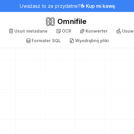
Uważasz to za przydatne?
☕ Kup mi kawę
Omnifile
Usuń metadane
OCR
Konwerter
Usuwa
Formater SQL
Wyodrębnij pliki