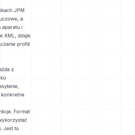
likach JPM
luczowe, a
 aparatu i
e XML, dzięki
zanie profili
ażda z
ako
syłanie,
 konkretne
nkcje. Format
wykorzystać
. Jest to