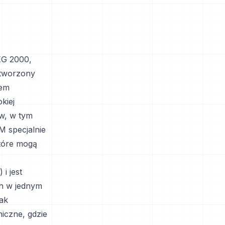
EG 2000,
stworzony
rem
kiej
ów, w tym
M specjalnie
tóre mogą
i jest
h w jednym
jak
iczne, gdzie