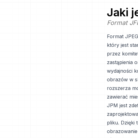
Jaki 
Format JFI
Format JPEG 
który jest s
przez komite
zastąpienia 
wydajności k
obrazów w sk
rozszerza m
zawierać mies
JPM jest zde
zaprojektow
pliku. Dzięki
obrazowanie