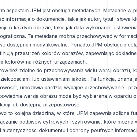
m aspektem JPM jest obsługa metadanych. Metadane w p
 informacje o dokumencie, takie jak autor, tytuł i słowa k
cje o każdym obrazie, takie jak data wykonania, ustawienia
geograficzna. Te metadane można przechowywać w formaci
wo dostępne i modyfikowalne. Ponadto JPM obsługuje dołąc
efiniują przestrzeń kolorów obrazów, zapewniając dokładne
e kolorów na różnych urządzeniach.
 również zdolne do przechowywania wielu wersji obrazu, k
ielczościami lub ustawieniami jakości. Ta funkcja, znana j
owość”, umożliwia bardziej wydajne przechowywanie i prze
owiednia wersja obrazu może być wybierana w oparciu o
ikacji lub dostępną przepustowość.
wo to kolejna dziedzina, w której JPM zapewnia solidne fu
łączanie podpisów cyfrowych i szyfrowanie, które można 
ji autentyczności dokumentu i ochrony poufnych informacji