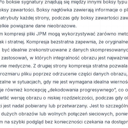
o boksie sygnatury znajdują się między innymi boksy typu 
ksy zawartości. Boksy nagłówka zawierają informacje o plik
i atrybuty każdej strony, podczas gdy boksy zawartości zaw
elkie powiązane dane nieobrazowe.
m kompresji pliki JPM mogą wykorzystywać zarówno meto
jak i stratnej. Kompresja bezstratna zapewnia, że oryginaln
być idealnie zrekonstruowane z danych skompresowanych
 zastosowań, w których integralność obrazu jest najważniej
nie medyczne. Z drugiej strony kompresja stratna pozwala
 rozmiaru pliku poprzez odrzucenie części danych obrazu
alne w sytuacjach, gdy nie jest wymagana idealna wiernoś
je również koncepcję „dekodowania progresywnego”, co o
tlić wersję obrazu o niskiej rozdzielczości, podczas gdy o
i jest nadal pobierany lub przetwarzany. Jest to szczegól
 dużych obrazów lub wolnych połączeń sieciowych, poni
 na szybki podgląd bez konieczności czekania na dostęp