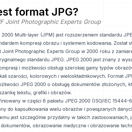
jest format
JPG
?
F Joint Photographic Experts Group
2000 Multi-layer (JPM) jest rozszerzeniem standardu JP
tandardem kompresji obrazu i systemem kodowania. Został 
t Joint Photographic Experts Group w 2000 roku z zamia
oryginalnego standardu JPEG. JPEG 2000 jest znany z wyso
ompresji i możliwości obsługi szerokiej gamy typów obraz
ali szarości, kolorowych i wieloskładnikowych. Format JP
ożliwości JPEG 2000 o obsługę dokumentów złożonych, k
zankę tekstu, grafiki i obrazów.
finiowany w części 6 pakietu JPEG 2000 (ISO/IEC 15444-6) 
any do kapsułkowania wielu obrazów i powiązanych danyc
 temu jest szczególnie przydatny w takich zastosowaniach, 
 dokumentów, obrazowanie medyczne i obrazowanie techn