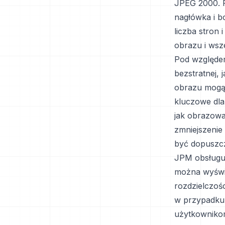
JPEG 2000. P
nagłówka i bo
liczba stron 
obrazu i wsz
Pod względe
bezstratnej, 
obrazu mogą 
kluczowe dla
jak obrazowa
zmniejszenie
być dopuszcz
JPM obsługu
można wyświe
rozdzielczośc
w przypadku
użytkownikom