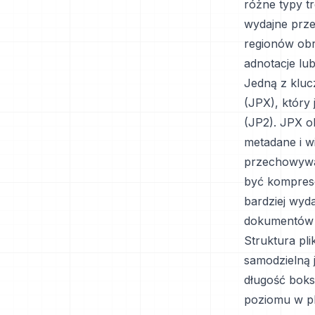
różne typy 
wydajne prze
regionów obr
adnotacje lu
Jedną z kluc
(JPX), który
(JP2). JPX o
metadane i w
przechowywa
być kompres
bardziej wyd
dokumentów z
Struktura pli
samodzielną 
długość boks
poziomu w pli