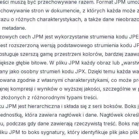
treści muszą być przechowywane razem. Format JPM umoż
chowywanie stron w dokumencie, z których każda może z
azu o różnych charakterystykach, a także dane nieobrazow
b metadane.
zowych cech JPM jest wykorzystanie strumienia kodu JP
 jest rozszerzoną wersją podstawowego strumienia kodu 
bsługuje szerszą gamę przestrzeni kolorów, bardziej zaa
iększe głębie bitowe. W pliku JPM każdy obraz lub „warstw
ny jako osobny strumień kodu JPX. Dzięki temu każda w
owana zgodnie z własnymi charakterystykami, co może pr
ajnej kompresji i wyników o wyższej jakości, szczególnie w
łożonych z różnorodnymi typami treści.
ku JPM jest hierarchiczna i składa się z serii boksów. Boks j
jednostką, która zawiera nagłówek i dane. Nagłówek określa
u, podczas gdy dane zawierają rzeczywistą treść. Boks n
ku JPM to boks sygnatury, który identyfikuje plik jako plik