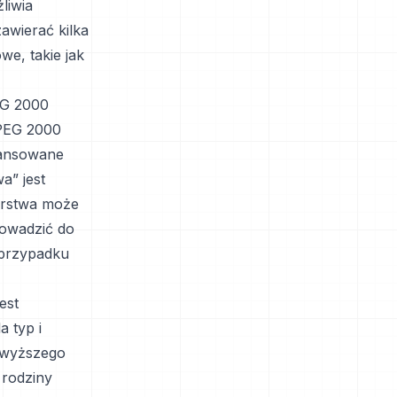
liwia
awierać kilka
e, takie jak
EG 2000
JPEG 2000
wansowane
a” jest
arstwa może
owadzić do
 przypadku
est
 typ i
ajwyższego
 rodziny