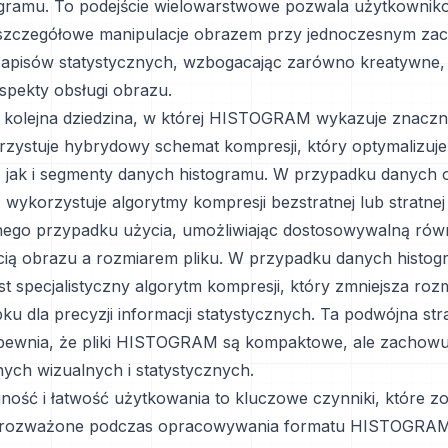
ogramu. To podejście wielowarstwowe pozwala użytkowni
zczegółowe manipulacje obrazem przy jednoczesnym za
apisów statystycznych, wzbogacając zarówno kreatywne, j
aspekty obsługi obrazu.
 kolejna dziedzina, w której HISTOGRAM wykazuje znaczn
zystuje hybrydowy schemat kompresji, który optymalizuj
 jak i segmenty danych histogramu. W przypadku danych 
korzystuje algorytmy kompresji bezstratnej lub stratnej
nego przypadku użycia, umożliwiając dostosowywalną ró
cią obrazu a rozmiarem pliku. W przypadku danych histo
st specjalistyczny algorytm kompresji, który zmniejsza roz
u dla precyzji informacji statystycznych. Ta podwójna str
pewnia, że pliki HISTOGRAM są kompaktowe, ale zachowu
ych wizualnych i statystycznych.
jność i łatwość użytkowania to kluczowe czynniki, które zo
e rozważone podczas opracowywania formatu HISTOGRAM