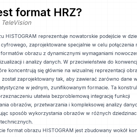
jest format
HRZ
?
 TeleVision
u HISTOGRAM reprezentuje nowatorskie podejście w dzie
cyfrowego, zaprojektowane specjalnie w celu połączenia 
h formatów obrazu z dynamicznymi wymaganiami nowocze
wizualizacji i analizy danych. W przeciwieństwie do konwen
óre koncentrują się głównie na wizualnej reprezentacji obr
stał zaprojektowany tak, aby zawierać zarówno dane wiz
tatystyczne w jednym, zunifikowanym formacie. Ta konstru
zeznaczeniu ułatwia bezproblemową integrację funkcji
ia obrazów, przetwarzania i kompleksowej analizy dany
ując sposób wykorzystania obrazów w różnych dziedzina
technicznych.
ocie format obrazu HISTOGRAM jest zbudowany wokół kon