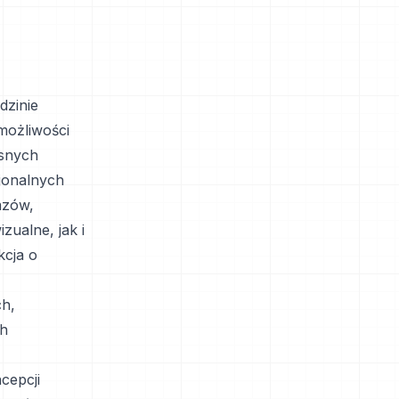
dzinie
możliwości
snych
cjonalnych
azów,
ualne, jak i
kcja o
ch,
ch
cepcji