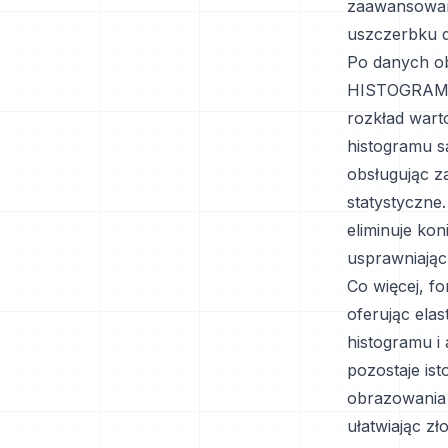
zaawansowany
uszczerbku dl
Po danych o
HISTOGRAM. 
rozkład wart
histogramu s
obsługując z
statystyczne
eliminuje ko
usprawniając
Co więcej, f
oferując ela
histogramu i
pozostaje is
obrazowania 
ułatwiając zł