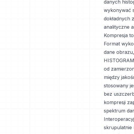
danych hist
wykonywać s
dokładnych z
analityczne 
Kompresja to
Format wykor
dane obrazu,
HISTOGRAM wy
od zamierzo
między jakoś
stosowany je
bez uszczerbk
kompresji za
spektrum dan
Interoperacy
skrupulatni