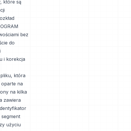
, które są
cji
rozkład
ISTOGRAM
iwościami bez
ście do
i
 i korekcja
liku, która
 oparte na
lony na kilka
a zawiera
dentyfikator
u segment
zy użyciu