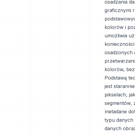
osadzania da
graficznymi 
podstawowych
kolorów i po
umożliwia uż
konieczności
osadzonych d
przetwarzani
kolorów, be
Podstawą tec
jest starann
pikselach, ja
segmentów, z
metadane dot
typu danych 
danych obraz