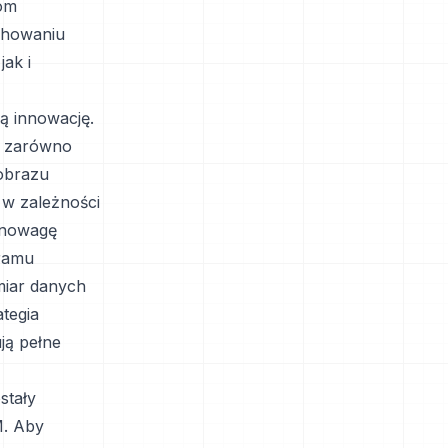
kom
chowaniu
ak i
ą innowację.
e zarówno
obrazu
 w zależności
wnowagę
gramu
miar danych
ategia
ją pełne
stały
. Aby