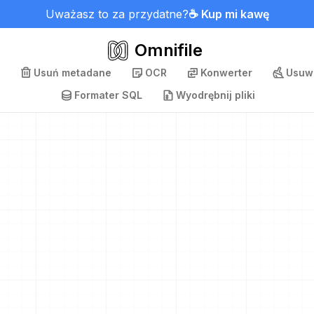
Uważasz to za przydatne?
☕ Kup mi kawę
Omnifile
Usuń metadane
OCR
Konwerter
Usuwa
Formater SQL
Wyodrębnij pliki