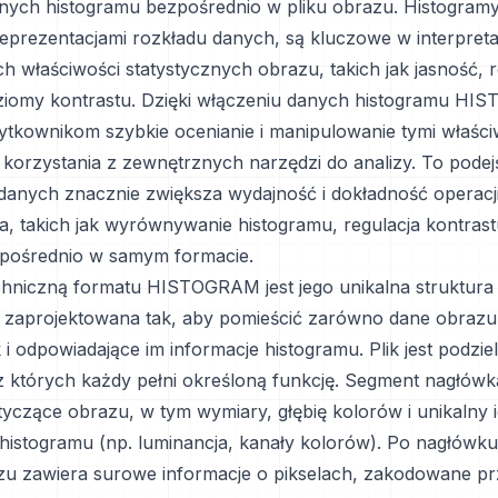
nych histogramu bezpośrednio w pliku obrazu. Histogramy
reprezentacjami rozkładu danych, są kluczowe w interpreta
 właściwości statystycznych obrazu, takich jak jasność, 
ziomy kontrastu. Dzięki włączeniu danych histogramu H
ytkownikom szybkie ocenianie i manipulowanie tymi właśc
 korzystania z zewnętrznych narzędzi do analizy. To podej
anych znacznie zwiększa wydajność i dokładność operacj
a, takich jak wyrównywanie histogramu, regulacja kontrastu
zpośrednio w samym formacie.
hniczną formatu HISTOGRAM jest jego unikalna struktura p
ie zaprojektowana tak, aby pomieścić zarówno dane obrazu
k i odpowiadające im informacje histogramu. Plik jest podzie
 których każdy pełni określoną funkcję. Segment nagłówk
yczące obrazu, w tym wymiary, głębię kolorów i unikalny i
histogramu (np. luminancja, kanały kolorów). Po nagłówk
u zawiera surowe informacje o pikselach, zakodowane pr