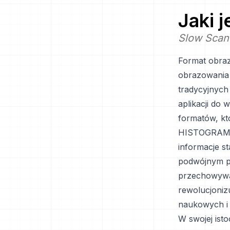
Jaki 
Slow Scan
Format obraz
obrazowania 
tradycyjnyc
aplikacji do 
formatów, kt
HISTOGRAM zo
informacje s
podwójnym pr
przechowywan
rewolucjoniz
naukowych i 
W swojej ist