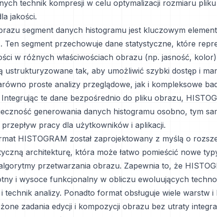
ch technik kompresji w celu optymalizacji rozmiaru pliku
a jakości.
brazu segment danych histogramu jest kluczowym elemen
Ten segment przechowuje dane statystyczne, które repre
ości w różnych właściwościach obrazu (np. jasność, kolor
ą ustrukturyzowane tak, aby umożliwić szybki dostęp i man
arówno proste analizy przeglądowe, jak i kompleksowe ba
. Integrując te dane bezpośrednio do pliku obrazu, HIST
nieczność generowania danych histogramu osobno, tym s
 przepływ pracy dla użytkowników i aplikacji.
ormat HISTOGRAM został zaprojektowany z myślą o rozsze
styczną architekturę, która może łatwo pomieścić nowe ty
 algorytmy przetwarzania obrazu. Zapewnia to, że HIST
totny i wysoce funkcjonalny w obliczu ewoluujących technol
i technik analizy. Ponadto format obsługuje wiele warstw i
ożone zadania edycji i kompozycji obrazu bez utraty integra