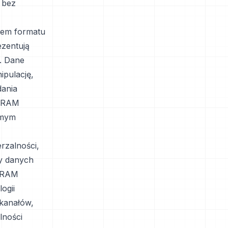
 bez
tem formatu
zentują
). Dane
ipulację,
dania
OGRAM
amym
rzalności,
py danych
OGRAM
ogii
 kanałów,
lności