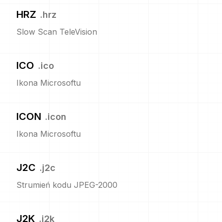
HRZ
.
hrz
Slow Scan TeleVision
ICO
.
ico
Ikona Microsoftu
ICON
.
icon
Ikona Microsoftu
J2C
.
j2c
Strumień kodu JPEG-2000
J2K
.
j2k