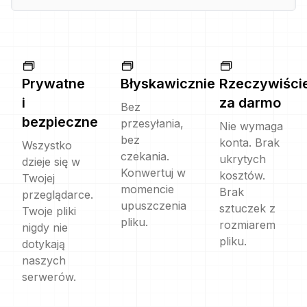
Prywatne
Błyskawicznie
Rzeczywiści
i
za darmo
Bez
bezpieczne
przesyłania,
Nie wymaga
bez
konta. Brak
Wszystko
czekania.
ukrytych
dzieje się w
Konwertuj w
kosztów.
Twojej
momencie
Brak
przeglądarce.
upuszczenia
sztuczek z
Twoje pliki
pliku.
rozmiarem
nigdy nie
pliku.
dotykają
naszych
serwerów.