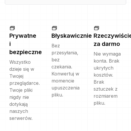
Prywatne
Błyskawicznie
Rzeczywiści
i
za darmo
Bez
bezpieczne
przesyłania,
Nie wymaga
bez
konta. Brak
Wszystko
czekania.
ukrytych
dzieje się w
Konwertuj w
kosztów.
Twojej
momencie
Brak
przeglądarce.
upuszczenia
sztuczek z
Twoje pliki
pliku.
rozmiarem
nigdy nie
pliku.
dotykają
naszych
serwerów.