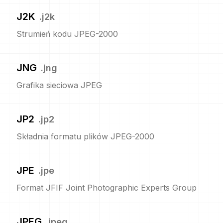
J2K
.
j2k
Strumień kodu JPEG-2000
JNG
.
jng
Grafika sieciowa JPEG
JP2
.
jp2
Składnia formatu plików JPEG-2000
JPE
.
jpe
Format JFIF Joint Photographic Experts Group
JPEG
.
jpeg