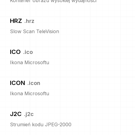
Kontener obrazu wysokiej wydajności
HRZ
.
hrz
Slow Scan TeleVision
ICO
.
ico
Ikona Microsoftu
ICON
.
icon
Ikona Microsoftu
J2C
.
j2c
Strumień kodu JPEG-2000