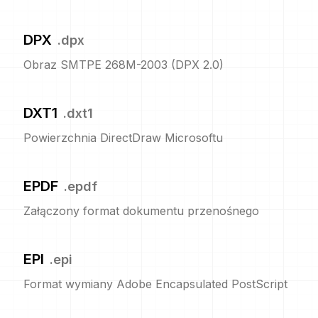
DPX
.
dpx
Obraz SMTPE 268M-2003 (DPX 2.0)
DXT1
.
dxt1
Powierzchnia DirectDraw Microsoftu
EPDF
.
epdf
Załączony format dokumentu przenośnego
EPI
.
epi
Format wymiany Adobe Encapsulated PostScript