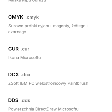
Maska klipu obrazu
CMYK
.
cmyk
Surowe próbki cyjanu, magenty, żółtego i
czarnego
CUR
.
cur
Ikona Microsoftu
DCX
.
dcx
ZSoft IBM PC wielostronicowy Paintbrush
DDS
.
dds
Powierzchnia DirectDraw Microsoftu