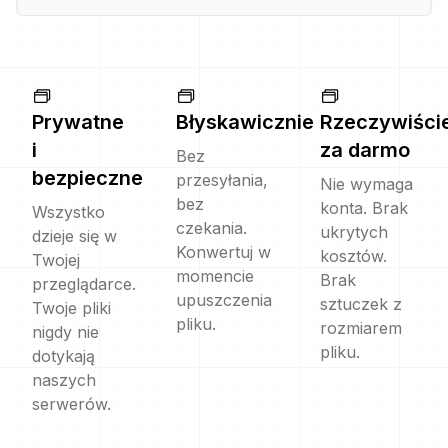
Prywatne
Błyskawicznie
Rzeczywiści
i
za darmo
Bez
bezpieczne
przesyłania,
Nie wymaga
bez
konta. Brak
Wszystko
czekania.
ukrytych
dzieje się w
Konwertuj w
kosztów.
Twojej
momencie
Brak
przeglądarce.
upuszczenia
sztuczek z
Twoje pliki
pliku.
rozmiarem
nigdy nie
pliku.
dotykają
naszych
serwerów.