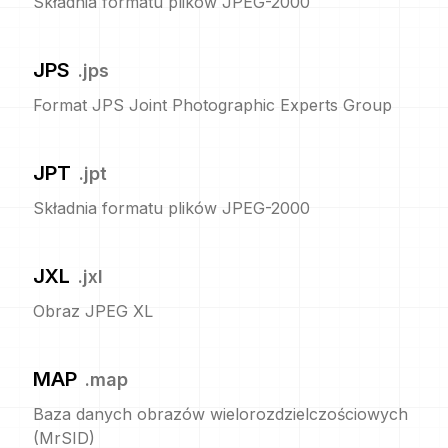
Składnia formatu plików JPEG-2000
JPS
.
jps
Format JPS Joint Photographic Experts Group
JPT
.
jpt
Składnia formatu plików JPEG-2000
JXL
.
jxl
Obraz JPEG XL
MAP
.
map
Baza danych obrazów wielorozdzielczościowych
(MrSID)