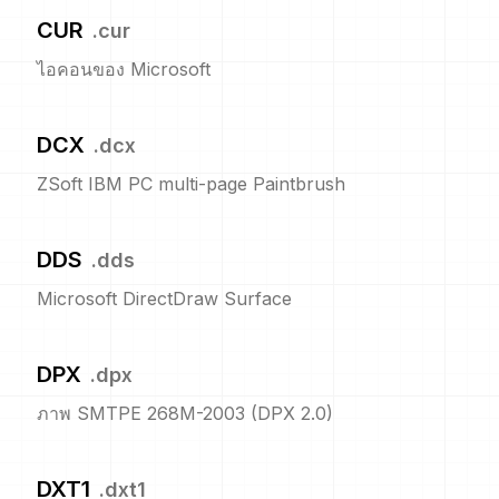
CUR
.
cur
ไอคอนของ Microsoft
DCX
.
dcx
ZSoft IBM PC multi-page Paintbrush
DDS
.
dds
Microsoft DirectDraw Surface
DPX
.
dpx
ภาพ SMTPE 268M-2003 (DPX 2.0)
DXT1
.
dxt1