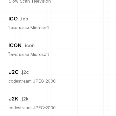
Slow Scan TeleVision
ICO
.
ico
ไอคอนของ Microsoft
ICON
.
icon
ไอคอนของ Microsoft
J2C
.
j2c
codestream JPEG-2000
J2K
.
j2k
codestream JPEG-2000