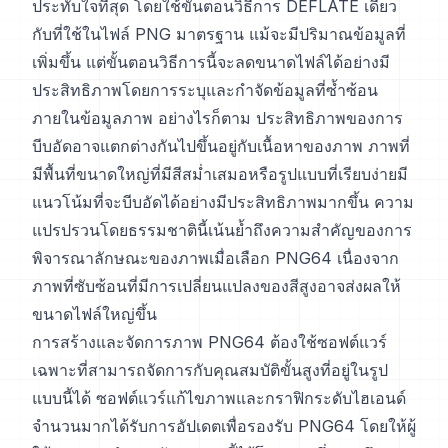
ประทับใจที่สุด โดยใช้ขั้นตอนวิธีการ DEFLATE เดียว
กับที่ใช้ในไฟล์ PNG มาตรฐาน แม้จะมีปริมาณข้อมูลที่
เพิ่มขึ้น แต่ขั้นตอนวิธีการนี้จะลดขนาดไฟล์ได้อย่างมี
ประสิทธิภาพโดยการระบุและกำจัดข้อมูลที่ซ้ำซ้อน
ภายในข้อมูลภาพ อย่างไรก็ตาม ประสิทธิภาพของการ
บีบอัดอาจแตกต่างกันไปขึ้นอยู่กับเนื้อหาของภาพ ภาพที่
มีพื้นที่ขนาดใหญ่ที่มีสีสม่ำเสมอหรือรูปแบบที่เรียบง่ายมี
แนวโน้มที่จะบีบอัดได้อย่างมีประสิทธิภาพมากขึ้น ความ
แปรปรวนโดยธรรมชาตินี้เน้นย้ำถึงความสำคัญของการ
พิจารณาลักษณะของภาพเมื่อเลือก PNG64 เนื่องจาก
ภาพที่ซับซ้อนที่มีการเปลี่ยนแปลงของสีสูงอาจส่งผลให้
ขนาดไฟล์ใหญ่ขึ้น
การสร้างและจัดการภาพ PNG64 ต้องใช้ซอฟต์แวร์
เฉพาะที่สามารถจัดการกับคุณสมบัติขั้นสูงที่อยู่ในรูป
แบบนี้ได้ ซอฟต์แวร์แก้ไขภาพและกราฟิกระดับไฮเอนด์
จำนวนมากได้รับการอัปเดตเพื่อรองรับ PNG64 โดยให้ผู้