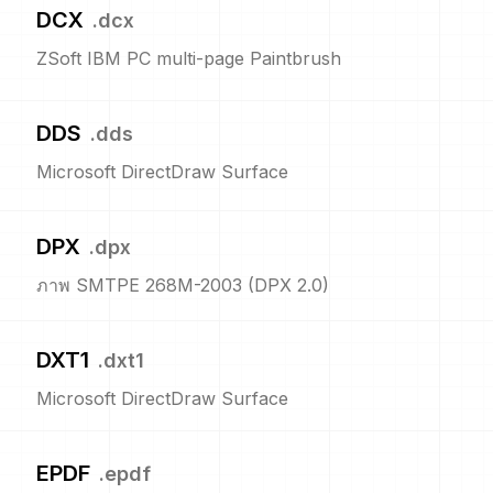
DCX
.
dcx
ZSoft IBM PC multi-page Paintbrush
DDS
.
dds
Microsoft DirectDraw Surface
DPX
.
dpx
ภาพ SMTPE 268M-2003 (DPX 2.0)
DXT1
.
dxt1
Microsoft DirectDraw Surface
EPDF
.
epdf