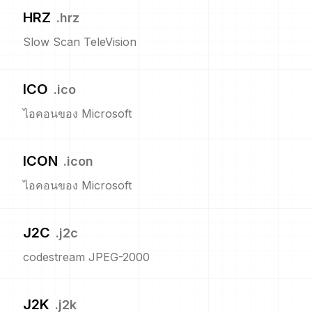
HRZ
.
hrz
Slow Scan TeleVision
ICO
.
ico
ไอคอนของ Microsoft
ICON
.
icon
ไอคอนของ Microsoft
J2C
.
j2c
codestream JPEG-2000
J2K
.
j2k