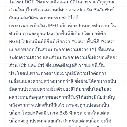
โคไซน์ DCT ใช้เพราะมีคุณสมบัติในการรวมสัญญาณ
ส่วนใหญ่ในบริเวณความถี่ต่ำของสเปกตรัม ซึ่งสัมพันธ์
กับคุณสมบัติของภาพธรรมชาติได้ดี
กระบวนการบีบอัด JPEG เกี่ยวข้องกับหลายขั้นตอน ใน
ขั้นต้น ภาพจะถูกแปลงจากพื้นที่สีเดิม (โดยปกติคือ
RGB) ไปเป็นพื้นที่สีอื่นที่เรียกว่า YCbCr พื้นที่สี YCbCr
แยกภาพออกเป็นส่วนประกอบความสว่าง (Y) ซึ่งแสดง
ระดับความสว่าง และส่วนประกอบความอิ่มตัวของสีสอง
ส่วน (Cb และ Cr) ซึ่งแสดงข้อมูลสี การแยกนี้เป็น
ประโยชน์เพราะดวงตาของมนุษย์มีความไวต่อการ
เปลี่ยนแปลงความสว่างมากกว่าสี ซึ่งช่วยให้สามารถบีบ
อัดส่วนประกอบความอิ่มตัวของสีได้มากขึ้นโดยไม่ส่ง
ผลกระทบต่อคุณภาพของภาพที่รับรู้ได้อย่างมีนัยสำคัญ
หลังจากการแปลงพื้นที่สีแล้ว ภาพจะถูกแบ่งออกเป็น
บล็อก โดยปกติจะมีขนาด 8x8 พิกเซล จากนั้นแต่ละ
บล็อกจะถูกประมวลแยกกัน สำหรับแต่ละบล็อก จะใช้