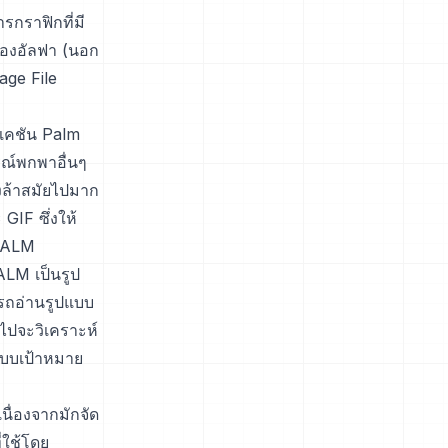
รกราฟิกที่มี
 ช่องอัลฟา (นอก
age File
เคชัน Palm
ณ์พกพาอื่นๆ
งล้าสมัยไปมาก
IF ซึ่งให้
 PALM
ALM เป็นรูป
ารถอ่านรูปแบบ
ไปจะวิเคราะห์
แบบเป้าหมาย
ื่องจากมักจัด
่ใช้โดย