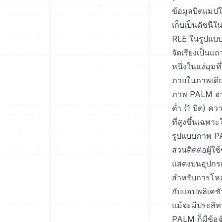
ข้อมูลบิตแมป
เก็บเป็นดัชนีใ
RLE ในรูปแบบที
จัดเรียงเป็น
หนึ่งในแง่มุ
ภายในภาพเดียว
ภาพ PALM อาจ
ต่ำ (1 บิต) ค
ที่สูงขึ้นเฉพ
รูปแบบภาพ PA
ส่วนติดต่อผู้
แสดงบนอุปกรณ
สำหรับการโห
กับแอปพลิเคชั
แม้จะมีประสิ
PALM ก็มีข้อจ