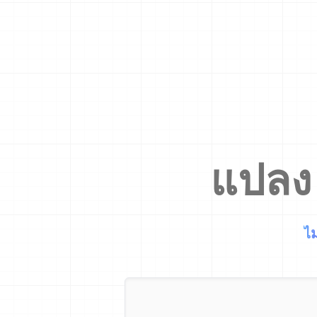
แปล
ไม