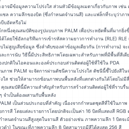
อาจมีข้อมูลความโปร่งใส ส่วนหัวมีข้อมูลเมตาเกี่ยวกับภาพ เช่
กเซล ความลึกของบิต (ซึ่งกำหนดจำนวนสี) และแฟล็กที่ระบุว่าภา
บีบอัดหรือไม่
อีกหนึ่งคุณสมบัติของรูปแบบภาพ PALM เพื่อประหยัดพื้นที่มากยิ่
ได้โดยใช้อัลกอริทึมการเข้ารหัสความยาวการทำงาน (RLE) RLE 
บไม่สูญเสียข้อมูล ซึ่งลำดับของค่าข้อมูลเดียวกัน (การทำงาน) จะถ
และการนับ วิธีนี้มีประสิทธิภาพโดยเฉพาะสำหรับภาพที่มีพื้นที่สีเ
เรื่องปกติในไอคอนและองค์ประกอบส่วนติดต่อผู้ใช้ที่ใช้ใน PDA
ภาพ PALM จะจัดการผ่านดัชนีความโปร่งใส ดัชนีนี้ชี้ไปยังสีใน
่งใส ช่วยให้สามารถซ้อนภาพบนพื้นหลังที่แตกต่างกันได้โดยไม่มีสี่
ุณสมบัตินี้มีความสำคัญสำหรับการสร้างส่วนติดต่อผู้ใช้ที่ราบรื่น
ๆ จำเป็นต้องผสานกับพื้นหลัง
LM เป็นส่วนประกอบที่สำคัญ เนื่องจากกำหนดชุดสีที่ใช้ในภาพ 
ายการสี โดยแต่ละรายการโดยปกติจะเป็นค่า 16 บิตที่แสดงสี RGB
หนดจำนวนสีสูงสุดในจานสี ตัวอย่างเช่น ภาพความลึก 1 บิตจะมี
วดำ) ในขณะที่ภาพความลึก 8 บิตสามารถมีสีได้สูงสุด 256 สี