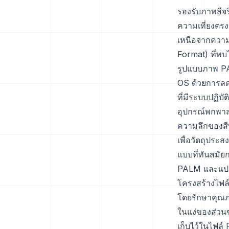
รองรับภาพสีจริ
ความเที่ยงตรงส
เหนือจากความ
Format) ที่พบ
รูปแบบภาพ PA
OS ด้วยการลด
ที่มีระบบปฏิบ
อุปกรณ์พกพาส
ความลึกของสีท
เพื่อวัตถุประ
แบบที่ทันสมัย
PALM และแปลงเ
โครงสร้างไฟล
โดยรักษาคุณภ
ในแง่ของส่วน
เก็บไว้ในไฟล์