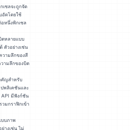
กเซลจะถูกจัด
ีบอัดโดยใช้
่อหนึ่งพิกเซล
งบิตหลายแบบ
้ ตัวอย่างเช่น
ความลึกของสี
้ความลึกของบิต
ำคัญสำหรับ
อปพลิเคชันและ
PI มีฟังก์ชัน
วมกราฟิกเข้า
ปแบบภาพ
ย่างเช่น ไม่