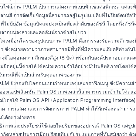
ในไฟล์ภาพ PALM เป็นการแสดงภาพแบบพิกเซลต่อพิกเซล แต่ละพิ
นจานสี การจัดเก็บข้อมูลนี้สามารถอยู่ในรูปแบบดิบที่ไม่บีบอัดหรือบ
่ไม่บีบอัด ข้อมูลบิตแมปจะเป็นเพียงลำดับของดัชนี โดยหนึ่งดัชนีต
แถวจากบนลงล่างและคอลัมน์จากซ้ายไปขวา
มที่ไม่เหมือนใครของรูปแบบภาพ PALM คือการรองรับความลึกขอ
 ซึ่งหมายความว่าภาพสามารถมีพื้นที่ที่มีความละเอียดสีต่างกันได
มีไอคอนความลึกของสีสูง (8 บิต) พร้อมกับองค์ประกอบตกแต่ง
วามยืดหยุ่นนี้ช่วยให้ใช้หน่วยความจำได้อย่างมีประสิทธิภาพโดยใช
าะในกรณีที่จำเป็นสำหรับคุณภาพของภาพ
LM ยังรองรับไอคอนแบบกำหนดเองและกราฟิกเมนู ซึ่งมีความส
ใช้ของแอปพลิเคชัน Palm OS ภาพเหล่านี้สามารถรวมเข้ากับโค้ดแ
์โดยใช้ Palm OS API (Application Programming Interface) A
ลด การแสดง และการจัดการภาพ PALM ทำให้นักพัฒนาสามารถร
นได้อย่างง่ายดาย
ทธิภาพและประโยชน์ใช้สอยในบริบทของอุปกรณ์ Palm OS แต่รู
ำกัดหลายประการเมื่อเปรียบเทียบกับรูปแบบภาพที่ทันสมัยกว่า ตัวอ