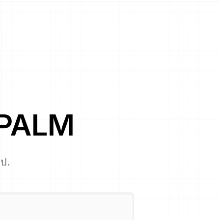
PALM
ไป.