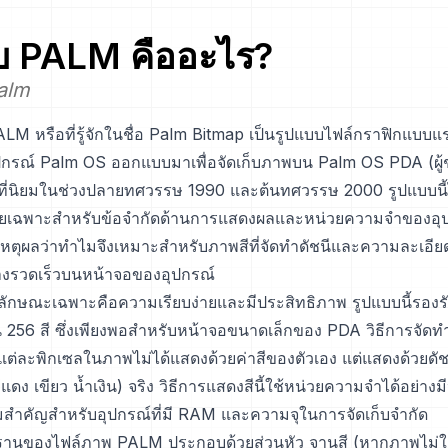
บ
PALM
คืออะไร?
alm
M หรือที่รู้จักในชื่อ Palm Bitmap เป็นรูปแบบไฟล์กราฟิกแบบแรส
อุปกรณ์ Palm OS ออกแบบมาเพื่อจัดเก็บภาพบน Palm OS PDA (ผู้ช่
็นที่นิยมในช่วงปลายทศวรรษ 1990 และต้นทศวรรษ 2000 รูปแบบนี้
เฉพาะสำหรับข้อจำกัดด้านการแสดงผลและหน่วยความจำของอุ
เป็นเหตุผลว่าทำไมจึงเหมาะสำหรับภาพสีที่จัดทำดัชนีและความละเอีย
างรวดเร็วบนหน้าจอของอุปกรณ์
ักษณะเฉพาะคือความเรียบง่ายและมีประสิทธิภาพ รูปแบบนี้รองรับ
น 256 สี ซึ่งเพียงพอสำหรับหน้าจอขนาดเล็กของ PDA วิธีการจัดทำดั
ต่ละพิกเซลในภาพไม่ได้แสดงด้วยค่าสีของตัวเอง แต่แสดงด้วยดัช
 (แดง เขียว น้ำเงิน) จริง วิธีการแสดงสีนี้ใช้หน่วยความจำได้อย่าง
ามสำคัญสำหรับอุปกรณ์ที่มี RAM และความจุในการจัดเก็บจำกัด
นฐานของไฟล์ภาพ PALM ประกอบด้วยส่วนหัว จานสี (หากภาพไม่ใ