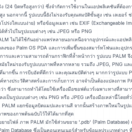
ง (24 บิตหรือสูงกว่า) ซึ่งจำกัดการใช้งานในแอปพลิเคชันที่ต้องกา
ูง นอกจากนี้ รูปแบบนี้ยังไม่รองรับคุณสมบัติขั้นสูง เช่น เลเยอร์
โปร่งใสแบบง่าย) หรือข้อมูลเมตา เช่น EXIF (Exchangeable Im
ได้ทั่วไปในรูปแบบต่างๆ เช่น JPEG หรือ PNG
LM ไม่ได้ใช้กันอย่างแพร่หลายนอกเหนือจากอุปกรณ์และแอปพลิ
ลงของ Palm OS PDA และการเพิ่มขึ้นของสมาร์ทโฟนและอุปกร
ัติการและความสามารถด้านกราฟิกที่ล้ำหน้ากว่า รูปแบบ PALM จึ
มัยใหม่รองรับรูปแบบภาพที่หลากหลาย รวมถึง JPEG, PNG และ G
ี่มากขึ้น การบีบอัดที่ดีกว่า และคุณสมบัติต่างๆ มากกว่ารูปแบบ
สงค์ทางประวัติศาสตร์และการเก็บถาวร อาจจำเป็นต้องแปลงภาพ P
กว่า ซึ่งสามารถทำได้โดยใช้เครื่องมือซอฟต์แวร์เฉพาะทางที่สาม
ป็นรูปแบบต่างๆ เช่น PNG หรือ JPEG เครื่องมือเหล่านี้โดยทั่ว
์ PALM แยกข้อมูลบิตแมปและจานสี จากนั้นสร้างภาพใหม่ในรูป
าพของภาพต้นฉบับไว้ให้ได้มากที่สุด
ขยายไฟล์ ภาพ PALM มักใช้ส่วนขยาย '.pdb' (Palm Database) เน
 Palm Database ซึ่งเป็นคอนเทนเนอร์สำหรับข้อมูลประเภทต่างๆ ที