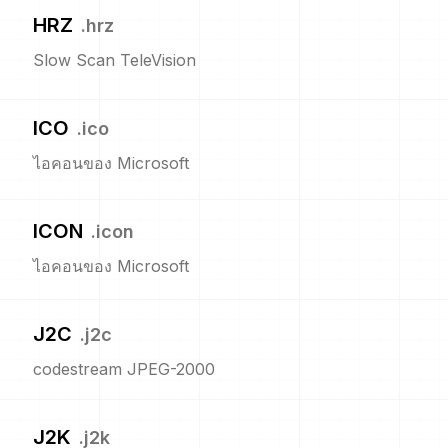
HRZ
.
hrz
Slow Scan TeleVision
ICO
.
ico
ไอคอนของ Microsoft
ICON
.
icon
ไอคอนของ Microsoft
J2C
.
j2c
codestream JPEG-2000
J2K
.
j2k