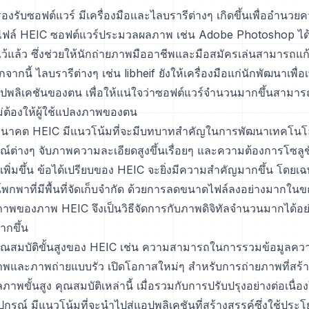
งรับซอฟต์แวร์ มีเครื่องมือและไลบรารีต่างๆ เกิดขึ้นเพื่ออำน
ไฟล์ HEIC ซอฟต์แวร์ประมวลผลภาพ เช่น Adobe Photoshop ได
ว้แล้ว ซึ่งช่วยให้นักถ่ายภาพมืออาชีพและมือสมัครเล่นสามารถ
ากนี้ ไลบรารีต่างๆ เช่น libheif ยังให้เครื่องมือแก่นักพัฒนาเพื่อ
พลิเคชันของตน เพื่อให้แน่ใจว่าซอฟต์แวร์จำนวนมากขึ้นสามารถ
ม่ต้องให้ผู้ใช้แปลงภาพของตน
อนาคต HEIC มีแนวโน้มที่จะมีบทบาทสำคัญในการพัฒนาเทคโนโล
รณ์ต่างๆ จับภาพความละเอียดสูงขึ้นเรื่อยๆ และความต้องการโซลูชั
เพิ่มขึ้น ข้อได้เปรียบของ HEIC จะยิ่งมีความสำคัญมากขึ้น โดยเฉพ
พกพาที่มีพื้นที่จัดเก็บจำกัด ด้วยการลดขนาดไฟล์ลงอย่างมากในข
ณภาพของภาพ HEIC จึงเป็นวิธีจัดการกับภาพดิจิทัลจำนวนมากได้อย่
ากขึ้น
้น คุณสมบัติขั้นสูงของ HEIC เช่น ความสามารถในการรวมข้อมูลค
าพและภาพถ่ายแบบรัว เปิดโอกาสใหม่ๆ สำหรับการถ่ายภาพที่สร้
พขั้นสูง คุณสมบัติเหล่านี้ เมื่อรวมกับการปรับปรุงอย่างต่อเนื่
รณ์ มีแนวโน้มที่จะนำไปสู่แอปพลิเคชันที่สร้างสรรค์ซึ่งใช้ประโ