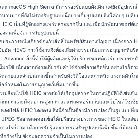
ละ macOS High Sierra มีการรองรับแบบดั้งเดิม แต่ยังมีอุปกรณ
วนมากที่ยังไม่รองรับรูปแบบนี้อย่างเต็มรูปแบบ สิ่งนี้ค่อยๆ เปลี่
EIC เป็นที่รู้จักอย่างแพร่หลายมากขึ้น และเมื่อนักพัฒนาซอฟต์แ
งตนเพื่อจัดการกับรูปแบบนี้
ประการหนึ่งเกี่ยวข้องกับสิทธิ์ในทรัพย์สินทางปัญญา เนื่องจาก 
บอัด HEVC การใช้งานจึงต้องเสียค่าธรรมเนียมการอนุญาตที่บริ
C Advance สิ่งนี้ทำให้ผู้ผลิตและผู้ให้บริการซอฟต์แวร์บางรายระม
มาใช้ เนื่องจากกังวลเกี่ยวกับค่าใช้จ่ายที่อาจเกิดขึ้น อย่างไรก็ต
ร่หลายและจำเป็นมากขึ้นสำหรับทั้งวิดีโอและภาพนิ่ง แรงกดดันใ
ข้อกำหนดในการอนุญาตก็เพิ่มมากขึ้น
การเปลี่ยนไปใช้ HEIC อาจก่อให้เกิดอุปสรรคในทางปฏิบัติได้เช่นกั
็กกว่าและมีคุณภาพสูงกว่า แต่แพลตฟอร์มเว็บและเว็บไซต์โซเชียล
หลดไฟล์ HEIC โดยตรง สิ่งนี้จำเป็นต้องมีการแปลงเป็นรูปแบบที่ย
น JPEG ซึ่งอาจลดทอนข้อได้เปรียบบางประการของ HEIC ในแง่
างไรก็ตาม เมื่อการรับรู้และการรองรับรูปแบบนี้เพิ่มขึ้น ก็มีแนว
ี่กว้างขึ้น ซึ่งจะลดความจำเป็นในการแปลง