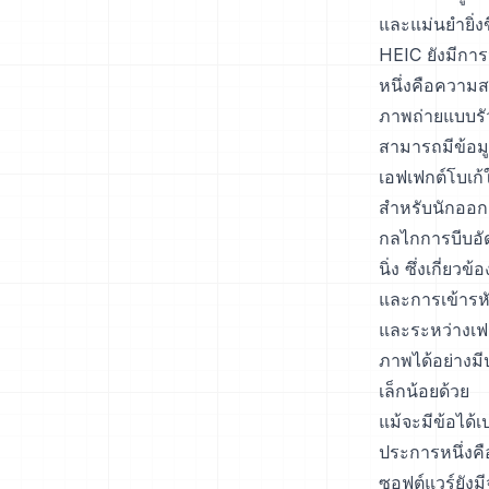
และแม่นยำยิ่งข
HEIC ยังมีกา
หนึ่งคือความ
ภาพถ่ายแบบรัว
สามารถมีข้อมู
เอฟเฟกต์โบเก้
สำหรับนักออกแ
กลไกการบีบอั
นิ่ง ซึ่งเกี่
และการเข้ารหั
และระหว่างเฟร
ภาพได้อย่างมี
เล็กน้อยด้วย
แม้จะมีข้อได้
ประการหนึ่งคื
ซอฟต์แวร์ยังม