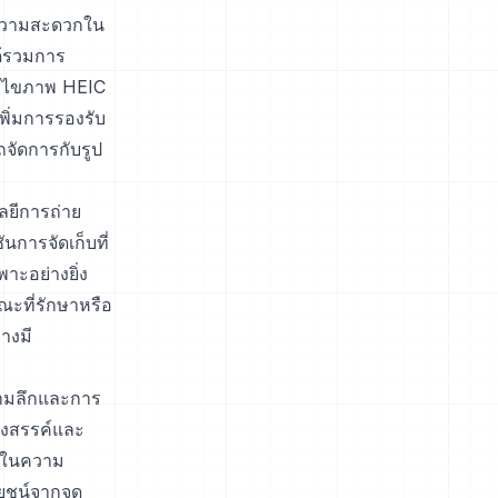
วยความสะดวกใน
้รวมการ
แก้ไขภาพ HEIC
เพิ่มการรองรับ
จัดการกับรูป
ยีการถ่าย
นการจัดเก็บที่
าะอย่างยิ่ง
ณะที่รักษาหรือ
างมี
วามลึกและการ
างสรรค์และ
องในความ
ยชน์จากจุด