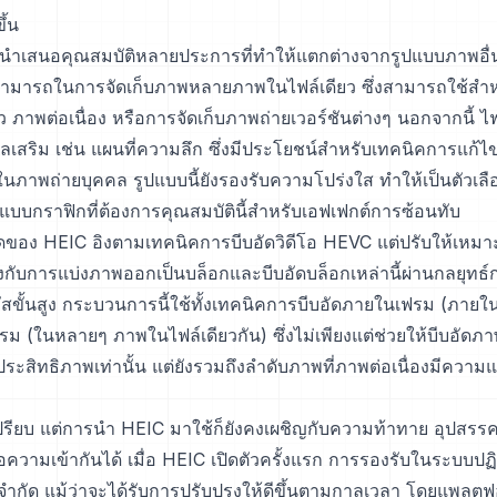
ึ้น
รนำเสนอคุณสมบัติหลายประการที่ทำให้แตกต่างจากรูปแบบภาพอื่น
สามารถในการจัดเก็บภาพหลายภาพในไฟล์เดียว ซึ่งสามารถใช้สำห
 ภาพต่อเนื่อง หรือการจัดเก็บภาพถ่ายเวอร์ชันต่างๆ นอกจากนี้ ไฟ
ลเสริม เช่น แผนที่ความลึก ซึ่งมีประโยชน์สำหรับเทคนิคการแก้ไขข
ในภาพถ่ายบุคคล รูปแบบนี้ยังรองรับความโปร่งใส ทำให้เป็นตัวเลื
บบกราฟิกที่ต้องการคุณสมบัตินี้สำหรับเอฟเฟกต์การซ้อนทับ
ดของ HEIC อิงตามเทคนิคการบีบอัดวิดีโอ HEVC แต่ปรับให้เหม
ยวข้องกับการแบ่งภาพออกเป็นบล็อกและบีบอัดบล็อกเหล่านี้ผ่านกลยุท
สขั้นสูง กระบวนการนี้ใช้ทั้งเทคนิคการบีบอัดภายในเฟรม (ภายใ
ม (ในหลายๆ ภาพในไฟล์เดียวกัน) ซึ่งไม่เพียงแต่ช่วยให้บีบอัดภา
ประสิทธิภาพเท่านั้น แต่ยังรวมถึงลำดับภาพที่ภาพต่อเนื่องมีความแ
เปรียบ แต่การนำ HEIC มาใช้ก็ยังคงเผชิญกับความท้าทาย อุปสรร
อความเข้ากันได้ เมื่อ HEIC เปิดตัวครั้งแรก การรองรับในระบบปฏ
ีจำกัด แม้ว่าจะได้รับการปรับปรุงให้ดีขึ้นตามกาลเวลา โดยแพลตฟ