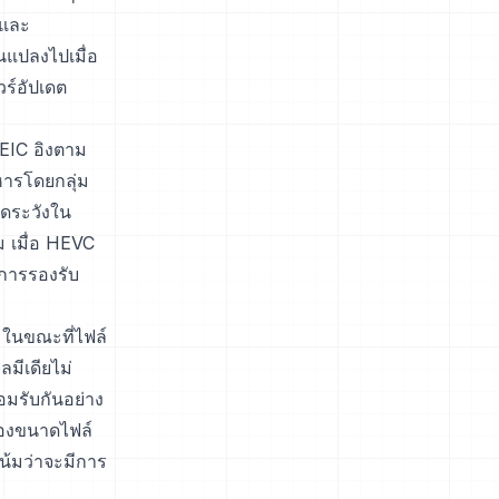
์และ
ยนแปลงไปเมื่อ
วร์อัปเดต
HEIC อิงตาม
หารโดยกลุ่ม
ัดระวังใน
าม เมื่อ HEVC
นการรองรับ
น ในขณะที่ไฟล์
มีเดียไม่
อมรับกันอย่าง
ของขนาดไฟล์
โน้มว่าจะมีการ