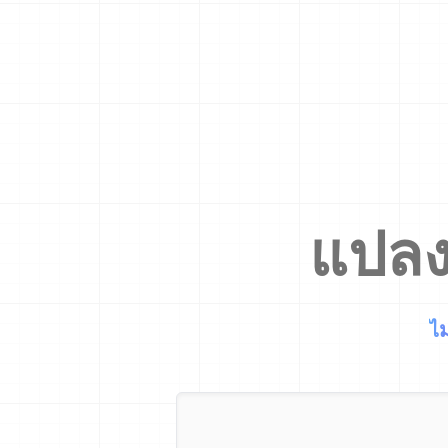
แปล
ไม