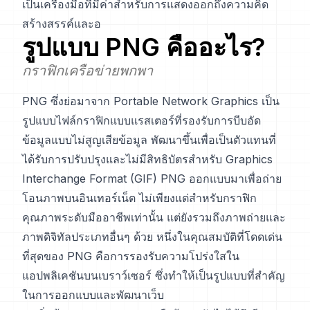
เป็นเครื่องมือที่มีค่าสำหรับการแสดงออกถึงความคิด
สร้างสรรค์และอ
รูปแบบ
PNG
คืออะไร?
กราฟิกเครือข่ายพกพา
PNG ซึ่งย่อมาจาก Portable Network Graphics เป็น
รูปแบบไฟล์กราฟิกแบบแรสเตอร์ที่รองรับการบีบอัด
ข้อมูลแบบไม่สูญเสียข้อมูล พัฒนาขึ้นเพื่อเป็นตัวแทนที่
ได้รับการปรับปรุงและไม่มีสิทธิบัตรสำหรับ Graphics
Interchange Format (GIF) PNG ออกแบบมาเพื่อถ่าย
โอนภาพบนอินเทอร์เน็ต ไม่เพียงแต่สำหรับกราฟิก
คุณภาพระดับมืออาชีพเท่านั้น แต่ยังรวมถึงภาพถ่ายและ
ภาพดิจิทัลประเภทอื่นๆ ด้วย หนึ่งในคุณสมบัติที่โดดเด่น
ที่สุดของ PNG คือการรองรับความโปร่งใสใน
แอปพลิเคชันบนเบราว์เซอร์ ซึ่งทำให้เป็นรูปแบบที่สำคัญ
ในการออกแบบและพัฒนาเว็บ