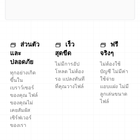
ส่วนตัว
เร็ว
ฟรี
และ
สุดขีด
จริงๆ
ปลอดภัย
ไม่มีการอัป
ไม่ต้องใช้
โหลด ไม่ต้อง
บัญชี ไม่มีค่า
ทุกอย่างเกิด
รอ แปลงทันที
ใช้จ่าย
ขึ้นใน
ที่คุณวางไฟล์
แอบแฝง ไม่มี
เบราว์เซอร์
ลูกเล่นขนาด
ของคุณ ไฟล์
ไฟล์
ของคุณไม่
เคยสัมผัส
เซิร์ฟเวอร์
ของเรา