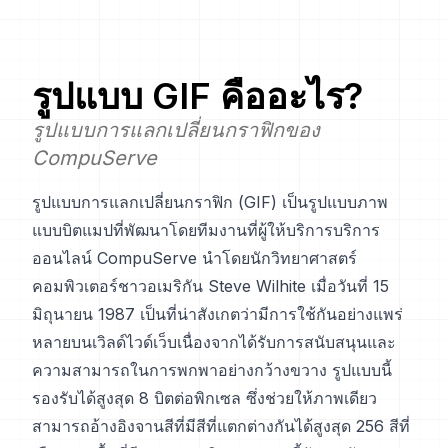
รูปแบบ
GIF
คืออะไร?
รูปแบบการแลกเปลี่ยนกราฟิกของ
CompuServe
รูปแบบการแลกเปลี่ยนกราฟิก (GIF) เป็นรูปแบบภาพ
แบบบิตแมปที่พัฒนาโดยทีมงานที่ผู้ให้บริการบริการ
ออนไลน์ CompuServe นำโดยนักวิทยาศาสตร์
คอมพิวเตอร์ชาวอเมริกัน Steve Wilhite เมื่อวันที่ 15
มิถุนายน 1987 เป็นที่น่าสังเกตว่ามีการใช้กันอย่างแพร่
หลายบนเวิลด์ไวด์เว็บเนื่องจากได้รับการสนับสนุนและ
ความสามารถในการพกพาอย่างกว้างขวาง รูปแบบนี้
รองรับได้สูงสุด 8 บิตต่อพิกเซล ซึ่งช่วยให้ภาพเดียว
สามารถอ้างอิงจานสีที่มีสีที่แตกต่างกันได้สูงสุด 256 สีที่