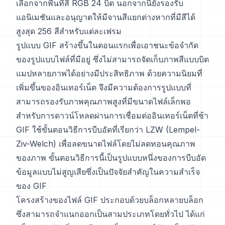
เลือกจากพื้นที่สี RGB 24 บิต นอกจากนี้ยังรองรับ
แอนิเมชันและอนุญาตให้มีจานสีแยกต่างหากที่มีสีได้
สูงสุด 256 สีสำหรับแต่ละเฟรม
รูปแบบ GIF สร้างขึ้นในตอนแรกเพื่อเอาชนะข้อจำกัด
ของรูปแบบไฟล์ที่มีอยู่ ซึ่งไม่สามารถจัดเก็บภาพสีแบบบิต
แมปหลายภาพได้อย่างมีประสิทธิภาพ ด้วยความนิยมที่
เพิ่มขึ้นของอินเทอร์เน็ต จึงมีความต้องการรูปแบบที่
สามารถรองรับภาพคุณภาพสูงที่มีขนาดไฟล์เล็กพอ
สำหรับการดาวน์โหลดผ่านการเชื่อมต่ออินเทอร์เน็ตที่ช้า
GIF ใช้ขั้นตอนวิธีการบีบอัดที่เรียกว่า LZW (Lempel-
Ziv-Welch) เพื่อลดขนาดไฟล์โดยไม่ลดทอนคุณภาพ
ของภาพ ขั้นตอนวิธีการนี้เป็นรูปแบบหนึ่งของการบีบอัด
ข้อมูลแบบไม่สูญเสียซึ่งเป็นปัจจัยสำคัญในความสำเร็จ
ของ GIF
โครงสร้างของไฟล์ GIF ประกอบด้วยบล็อกหลายบล็อก
ซึ่งสามารถจำแนกออกเป็นสามประเภทโดยทั่วไป ได้แก่