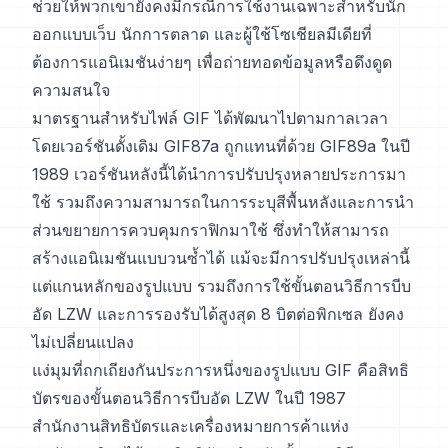
ช่วยให้พวกเขายังคงมีกรณีการใช้งานเฉพาะสำหรับนัก
ออกแบบเว็บ นักการตลาด และผู้ใช้โซเชียลมีเดียที่
ต้องการแอนิเมชันง่ายๆ เพื่อถ่ายทอดข้อมูลหรือดึงดูด
ความสนใจ
มาตรฐานสำหรับไฟล์ GIF ได้พัฒนาไปตามกาลเวลา
โดยเวอร์ชันดั้งเดิม GIF87a ถูกแทนที่ด้วย GIF89a ในปี
1989 เวอร์ชันหลังนี้ได้นำการปรับปรุงหลายประการมา
ใช้ รวมถึงความสามารถในการระบุสีพื้นหลังและการนำ
ส่วนขยายการควบคุมกราฟิกมาใช้ ซึ่งทำให้สามารถ
สร้างแอนิเมชันแบบวนซ้ำได้ แม้จะมีการปรับปรุงเหล่านี้
แต่แกนหลักของรูปแบบ รวมถึงการใช้ขั้นตอนวิธีการบีบ
อัด LZW และการรองรับได้สูงสุด 8 บิตต่อพิกเซล ยังคง
ไม่เปลี่ยนแปลง
แง่มุมที่ถกเถียงกันประการหนึ่งของรูปแบบ GIF คือสิทธิ
บัตรของขั้นตอนวิธีการบีบอัด LZW ในปี 1987
สำนักงานสิทธิบัตรและเครื่องหมายการค้าแห่ง