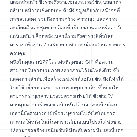
บล็อกส่วนหัว ซึ่งรวมถึงลายเซ็นและเวอร์ชัน บล็อกตัว
อธิบายหน้าจอเชิงตรรกะ ซึ่งมีข้อมูลเกี่ยวกับหน้าจอที่
ภาพจะแสดง รวมถึงความกว้าง ความสูง และความ
ละเอียดสี และชุดของบล็อกที่อธิบายภาพเองหรือลำดับ
แอนิเมชัน บล็อกหลังเหล่านี้รวมถึงตารางสีทั่วโลก
ตารางสีท้องถิ่น ตัวอธิบายภาพ และบล็อกส่วนขยายการ
ควบคุม
หนึ่งในคุณสมบัติที่โดดเด่นที่สุดของ GIF คือความ
สามารถในการรวมภาพหลายภาพไว้ในไฟล์เดียว ซึ่ง
แสดงตามลำดับเพื่อสร้างเอฟเฟกต์แอนิเมชัน สิ่งนี้ทำได้
โดยใช้บล็อกส่วนขยายการควบคุมกราฟิก ซึ่งช่วยให้
สามารถระบุเวลาหน่วงระหว่างเฟรมได้ ซึ่งช่วยให้
ควบคุมความเร็วของแอนิเมชันได้ นอกจากนี้ บล็อก
เหล่านี้ยังสามารถใช้เพื่อระบุความโปร่งใสโดยการ
กำหนดให้หนึ่งในสีในตารางสีเป็นแบบโปร่งใส ซึ่งช่วย
ให้สามารถสร้างแอนิเมชันที่มีระดับความทึบแสงที่แตก