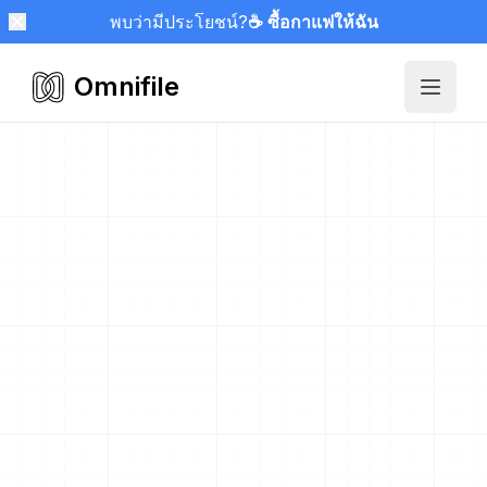
พบว่ามีประโยชน์?
☕ ซื้อกาแฟให้ฉัน
Omnifile