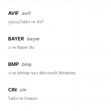
AVIF
.
avif
รูปแบบไฟล์ภาพ AV1
BAYER
.
bayer
ภาพ Bayer ดิบ
BMP
.
bmp
ภาพ bitmap ของ Microsoft Windows
CIN
.
cin
ไฟล์ภาพ Cineon