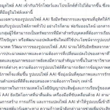
ูลไฟล์ AAI เข้ากับเวิร์กโฟลว์และโปรเจ็กต์ทั่วไปได้มากขึ้น ซึ่
มีอยู่ในไฟล์เหล่านี้
ณะเฉพาะของรูปแบบไฟล์ AAI จึงมีทรัพยากรและชุมชนที่อุทิศให้ก
เทียบกับรูปแบบไฟล์ภาพทั่วไป อย่างไรก็ตาม ฟอรัมออนไลน์ เอกสา
ุ่มผู้ใช้สามารถเป็นทรัพยากรที่มีค่าสำหรับบุคคลที่ต้องการเรียนรู้
ก้ไขปัญหา หรือพัฒนาแอปพลิเคชันใหม่ที่ใช้ประโยชน์จากรูปแบบนี
อนาคต วิวัฒนาการของรูปแบบไฟล์ .AAI น่าจะได้รับอิทธิพลจากค
ารประมวลผลภาพและความต้องการที่เปลี่ยนแปลงไปของสาขาที่ใช
อียดและคุณภาพของภาพยังคงมีความสำคัญมากขึ้นในสาขาวิชาเ
สรรค์ต่างๆ ความต้องการรูปแบบไฟล์ที่สามารถจัดการข้อมูลภาพค
ิภาพก็จะเพิ่มขึ้น รูปแบบไฟล์ AAI ซึ่งมุ่งเน้นที่คุณภาพและการรัก
ู่ในตำแหน่งที่ดีที่จะตอบสนองความต้องการใหม่ๆ เหล่านี้
น ศักยภาพในการรวมเทคโนโลยีปัญญาประดิษฐ์และการเรียนรู้ของเครื
AAI ยังเปิดโอกาสที่น่าตื่นเต้น เครื่องมือที่ขับเคลื่อนด้วย AI สาม
การสร้าง การแก้ไข และการแปลงไฟล์ AAI ทำให้รูปแบบนี้เข้าถึง
พาซอฟต์แวร์เฉพาะทาง ความก้าวหน้าดังกล่าวอาจช่วยเพิ่มประส