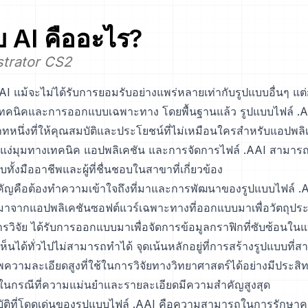
บ
AI
คืออะไร?
strator CS2
AI แม้จะไม่ได้รับการยอมรับอย่างแพร่หลายเท่ากับรูปแบบอื่นๆ แต
ทคนิคและการออกแบบเฉพาะทาง โดยพื้นฐานแล้ว รูปแบบไฟล์ .AA
หนึ่งที่ให้คุณสมบัติและประโยชน์ที่ไม่เหมือนใครสำหรับแอปพลิ
แง่มุมทางเทคนิค แอปพลิเคชัน และการจัดการไฟล์ .AAI สามารถใ
ับทั้งมืออาชีพและผู้ที่ชื่นชอบในสาขาที่เกี่ยวข้อง
สำคัญคือต้องทำความเข้าใจถึงที่มาและการพัฒนาของรูปแบบไฟล์ .
ิดมาจากแอปพลิเคชันซอฟต์แวร์เฉพาะทางที่ออกแบบมาเพื่อวัตถุปร
วิจัย ได้รับการออกแบบมาเพื่อจัดการข้อมูลกราฟิกที่ซับซ้อนในแ
บเห็นได้ทั่วไปไม่สามารถทำได้ จุดเน้นหลักอยู่ที่การสร้างรูปแบบที่ส
วามละเอียดสูงที่ใช้ในการวิจัยทางวิทยาศาสตร์ได้อย่างมีประสิ
่งในกรณีที่ความแม่นยำและรายละเอียดมีความสำคัญสูงสุด
บัติที่โดดเด่นของรูปแบบไฟล์ .AAI คือความสามารถในการรักษ