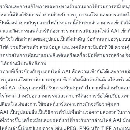
กราฟิกและการแก้ไขภาพเฉพาะทางจำนวนมากได้รวมการสนับสนุน
ือเหล่านี้มีฟังก์ชันการทำงานสำหรับการดู การแก้ไข และการแปลงไ
่จำเป็นต้องทำงานกับรูปแบบไฟล์ประเภทนี้เป็นประจำสามารถเข้าถึงได
นาและวิศวกรซอฟต์แวร์ที่ต้องการรวมการสนับสนุนไฟล์ AAI เข้าก
้าใจในข้อกำหนดของรูปแบบเป็นสิ่งสำคัญ ข้อกำหนดของรูปแบบ
ฟล์ รวมถึงส่วนหัว ส่วนข้อมูล และเทคนิคการบีบอัดที่ใช้ ความคุ
รถช่วยในการพัฒนาแอปพลิเคชันหรือเครื่องมือที่สามารถสร้าง จั
ได้อย่างมีประสิทธิภาพ
าทายที่เกี่ยวข้องกับรูปแบบไฟล์ AAI คือความเข้ากันได้และการสนั
รดูและแก้ไขกราฟิกมาตรฐาน ข้อจำกัดนี้มักจำเป็นต้องใช้เครื่อ
ล์ AAI เป็นรูปแบบที่ได้รับการสนับสนุนทั่วไปมากขึ้นสำหรับแอปพ
่างไรก็ตาม สำหรับอุตสาหกรรมและสาขาที่ต้องการข้อได้เปรียบเฉ
ี่ยนในแง่ของการใช้ซอฟต์แวร์เฉพาะทางมักจะถือว่าคุ้มค่า
AAI เป็นรูปแบบอื่นเป็นวิธีการทั่วไปเพื่ออำนวยความสะดวกในกา
้ที่กว้างขึ้น เครื่องมือและซอฟต์แวร์ที่รองรับการอ่านไฟล์ AAI มั
ล์เหล่านี้เป็นรูปแบบต่างๆ เช่น JPEG, PNG หรือ TIFF กระบวนก