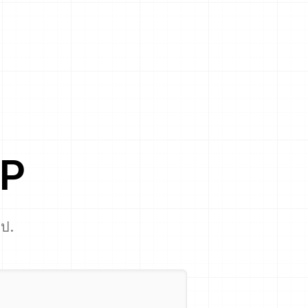
P
ไป.