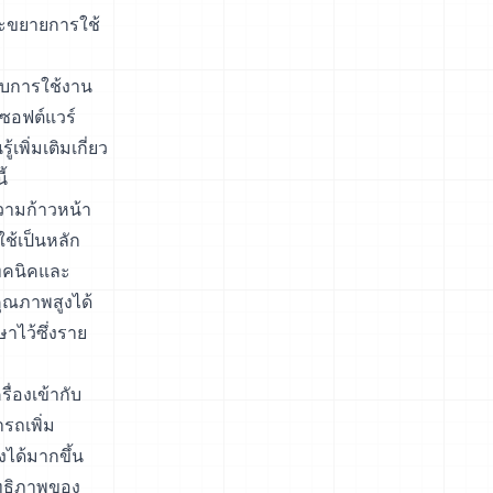
งจะขยายการใช้
ับการใช้งาน
รซอฟต์แวร์
เพิ่มเติมเกี่ยว
้
วามก้าวหน้า
้เป็นหลัก
ทคนิคและ
ุณภาพสูงได้
ษาไว้ซึ่งราย
่องเข้ากับ
ารถเพิ่ม
ได้มากขึ้น
ิทธิภาพของ