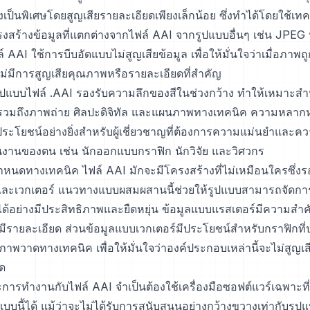
เป็นพิเศษโดยสูญเสียรายละเอียดเพียงเล็กน้อย ซึ่งทำได้โดยใช้เท
งสร้างข้อมูลที่แตกต่างจากไฟล์ AAI จากรูปแบบอื่นๆ เช่น JPEG
AAI ใช้การบีบอัดแบบไม่สูญเสียข้อมูล เพื่อให้มั่นใจว่าเมื่อภาพถู
ม่มีการสูญเสียคุณภาพหรือรายละเอียดที่สำคัญ
น รูปแบบไฟล์ .AAI รองรับความลึกของสีในช่วงกว้าง ทำให้เหมาะส
รวมถึงภาพถ่าย ศิลปะดิจิทัล และแผนภาพทางเทคนิค ความหลา
็นประโยชน์อย่างยิ่งสำหรับผู้เชี่ยวชาญที่ต้องการความแม่นยำและค
ในงานของตน เช่น นักออกแบบกราฟิก นักวิจัย และวิศวกร
หนดทางเทคนิค ไฟล์ AAI มักจะมีโครงสร้างที่ไม่เหมือนใครซึ่งรอง
ละเวกเตอร์ แนวทางแบบผสมผสานนี้ช่วยให้รูปแบบสามารถจัดการ
ได้อย่างมีประสิทธิภาพและยืดหยุ่น ข้อมูลแบบแรสเตอร์มีความส
มีรายละเอียด ส่วนข้อมูลแบบเวกเตอร์มีประโยชน์สำหรับกราฟิกที่
ภาพวาดทางเทคนิค เพื่อให้มั่นใจว่าองค์ประกอบเหล่านี้จะไม่สูญเส
ด
การทำงานกับไฟล์ AAI จำเป็นต้องใช้เครื่องมือซอฟต์แวร์เฉพาะท
บนี้ได้ แม้ว่าจะไม่ได้รับการสนับสนุนอย่างกว้างขวางเท่ากับรูป