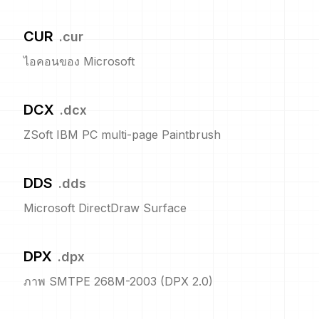
CUR
.
cur
ไอคอนของ Microsoft
DCX
.
dcx
ZSoft IBM PC multi-page Paintbrush
DDS
.
dds
Microsoft DirectDraw Surface
DPX
.
dpx
ภาพ SMTPE 268M-2003 (DPX 2.0)