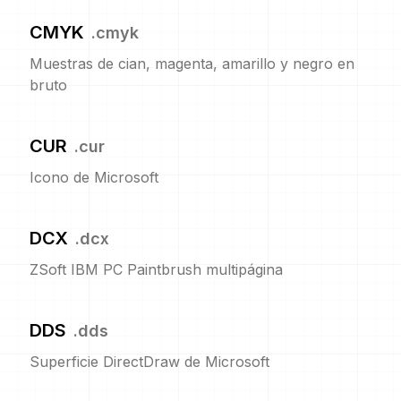
CMYK
.
cmyk
Muestras de cian, magenta, amarillo y negro en
bruto
CUR
.
cur
Icono de Microsoft
DCX
.
dcx
ZSoft IBM PC Paintbrush multipágina
DDS
.
dds
Superficie DirectDraw de Microsoft