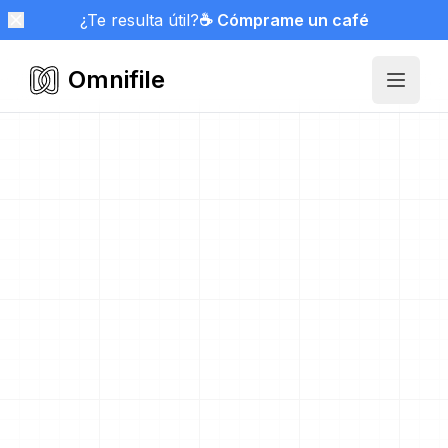
¿Te resulta útil?
☕ Cómprame un café
Omnifile