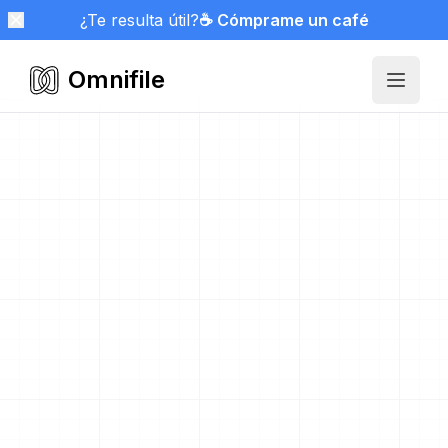
¿Te resulta útil?
☕ Cómprame un café
Omnifile