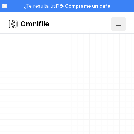
¿Te resulta útil?
☕ Cómprame un café
Omnifile