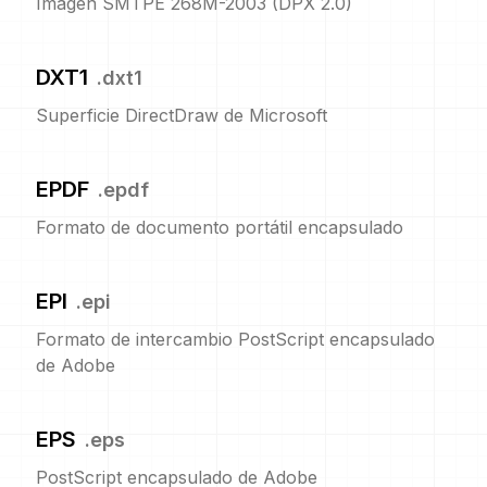
Imagen SMTPE 268M-2003 (DPX 2.0)
DXT1
.
dxt1
Superficie DirectDraw de Microsoft
EPDF
.
epdf
Formato de documento portátil encapsulado
EPI
.
epi
Formato de intercambio PostScript encapsulado
de Adobe
EPS
.
eps
PostScript encapsulado de Adobe