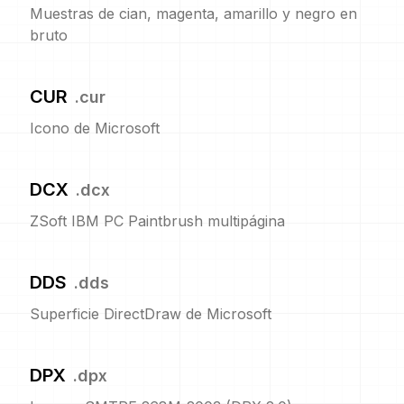
Muestras de cian, magenta, amarillo y negro en
bruto
CUR
.
cur
Icono de Microsoft
DCX
.
dcx
ZSoft IBM PC Paintbrush multipágina
DDS
.
dds
Superficie DirectDraw de Microsoft
DPX
.
dpx