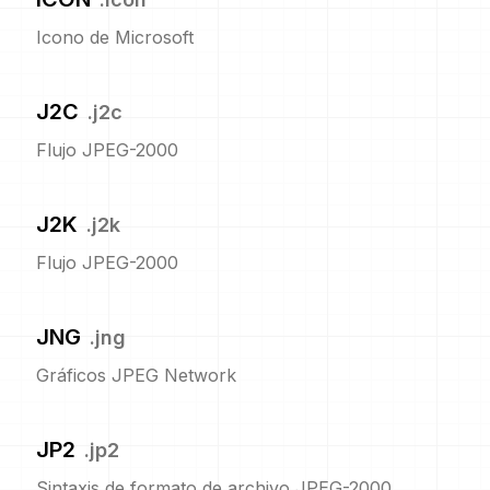
Icono de Microsoft
J2C
.
j2c
Flujo JPEG-2000
J2K
.
j2k
Flujo JPEG-2000
JNG
.
jng
Gráficos JPEG Network
JP2
.
jp2
Sintaxis de formato de archivo JPEG-2000