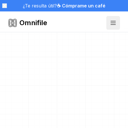
¿Te resulta útil?
☕ Cómprame un café
Omnifile