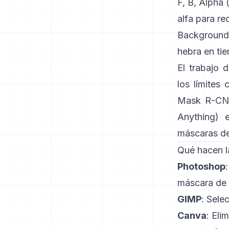
F, B, Alpha
alfa para re
Background
hebra en ti
El trabajo 
los límites
Mask R-C
Anything)
e
máscaras de
Qué hacen l
Photoshop
máscara de 
GIMP
:
Selec
Canva
:
Elim