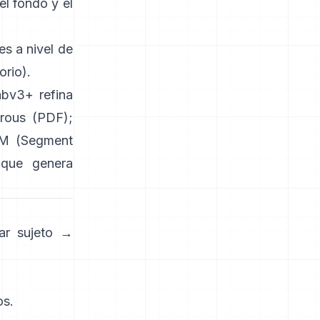
el fondo y el
s a nivel de
orio
).
abv3+
refina
trous
(
PDF
);
M (Segment
que genera
ar sujeto →
os.