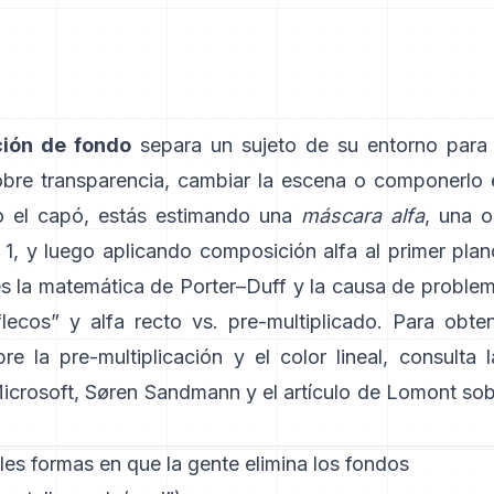
ción de fondo
separa un sujeto de su entorno para
obre transparencia, cambiar la escena o componerlo
o el capó, estás estimando una
máscara alfa
, una 
 1, y luego aplicando composición alfa al primer pla
es la matemática de
Porter–Duff
y la causa de proble
lecos” y
alfa recto vs. pre-multiplicado
. Para obte
re la pre-multiplicación y el color lineal, consulta
icrosoft
,
Søren Sandmann
y
el artículo de Lomont so
les formas en que la gente elimina los fondos