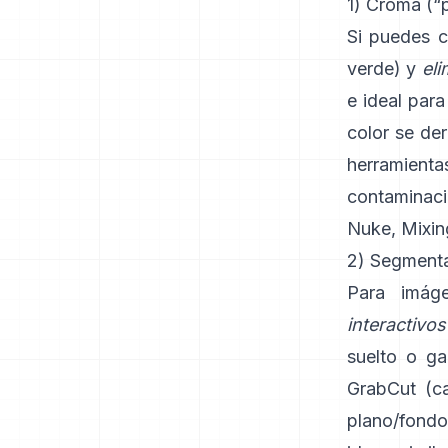
1) Croma (“p
Si puedes c
verde) y
eli
e ideal para
color se de
herramien
contaminac
Nuke
,
Mixin
2) Segmentac
Para imáge
interactivos
suelto o ga
GrabCut
(
c
plano/fondo 