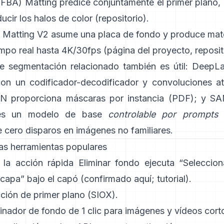
 (FBA) Matting
predice conjuntamente el primer plano, 
ducir los halos de color
(
repositorio
).
 Matting V2
asume una placa de fondo y produce mate
empo real hasta 4K/30fps
(
página del proyecto
,
reposit
de segmentación relacionado también es útil:
DeepL
 con un codificador-decodificador y convoluciones a
NN
proporciona máscaras por instancia
(
PDF
); y
SA
s un
modelo de base
controlable por prompts
 cero disparos en imágenes no familiares.
as herramientas populares
: la acción rápida
Eliminar fondo
ejecuta “Seleccion
capa” bajo el capó
(
confirmado aquí
;
tutorial
).
ción de primer plano
(SIOX).
inador de fondo de 1 clic
para imágenes y vídeos cort