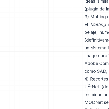
ideas simil
(
plugin de 
3) Matting d
El
Matting
r
pelaje, humo
(definitiva
un sistema 
imagen pro
Adobe Comp
como
SAD, 
4) Recortes
2
U
-Net
(det
“eliminació
MODNet
se 