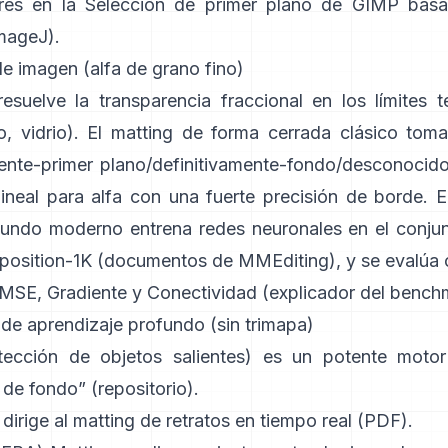
ares en la
Selección de primer plano de GIMP
basa
ImageJ
).
e imagen (alfa de grano fino)
esuelve la transparencia fraccional en los límites t
, vidrio). El
matting de forma cerrada
clásico tom
mente-primer plano/definitivamente-fondo/desconocido
lineal para alfa con una fuerte precisión de borde. E
fundo
moderno entrena redes neuronales en el conju
osition-1K
(
documentos de MMEditing
), y se evalúa
MSE, Gradiente y Conectividad (
explicador del bench
 de aprendizaje profundo (sin trimapa)
ección de objetos salientes) es un potente motor
n de fondo”
(
repositorio
).
dirige al matting de retratos en tiempo real (
PDF
).