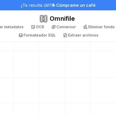
¿Te resulta útil?
☕ Cómprame un café
Omnifile
nar metadatos
OCR
Conversor
Eliminar fondo
Formateador SQL
Extraer archivos