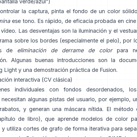
antalla verde/azul”)
ontrolar la captura, pinta el fondo de un color sóli
mina
ese tono. Es rápido, de eficacia probada en cine 
 vídeo. Las desventajas son la iluminación y el vestuar
rrama sobre los bordes (especialmente el pelo), por l
tas de
eliminación de derrame de color
para neu
ión. Algunas buenas introducciones son
la docum
g Light
y una demostración práctica de
Fusion
.
ión interactiva (CV clásica)
nes individuales con fondos desordenados, los
necesitan algunas pistas del usuario, por ejemplo, u
rabatos, y generan una máscara nítida. El método
apítulo de libro
), que aprende modelos de color pa
y utiliza cortes de grafo de forma iterativa para sepa