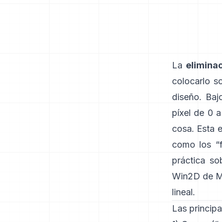
La
elimina
colocarlo s
diseño. Baj
píxel de 0 a
cosa. Esta 
como los “f
práctica sob
Win2D de M
lineal
.
Las principa