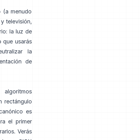
do (a menudo
y televisión,
io: la luz de
o que usarás
tralizar la
entación de
 algoritmos
n rectángulo
 canónico es
ra el primer
rarlos. Verás