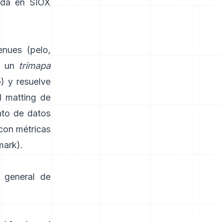
da en
SIOX
enues (pelo,
a un
trimapa
) y resuelve
l
matting de
nto de datos
 con métricas
mark
).
 general de