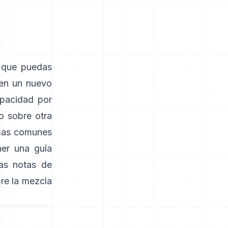
 que puedas
 en un nuevo
opacidad por
no sobre otra
mas comunes
ner una guía
las notas de
bre la mezcla