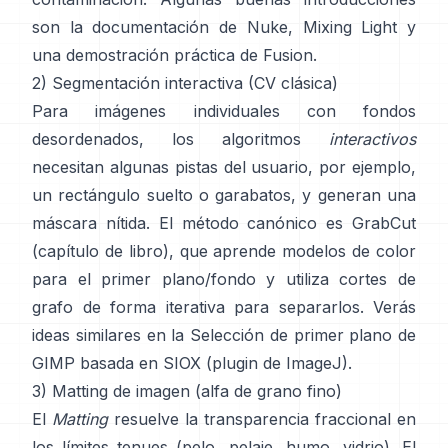
son
la documentación de Nuke
,
Mixing Light
y
una demostración práctica de
Fusion
.
2) Segmentación interactiva (CV clásica)
Para imágenes individuales con fondos
desordenados, los algoritmos
interactivos
necesitan algunas pistas del usuario, por ejemplo,
un rectángulo suelto o garabatos, y generan una
máscara nítida. El método canónico es
GrabCut
(
capítulo de libro
), que aprende modelos de color
para el primer plano/fondo y utiliza cortes de
grafo de forma iterativa para separarlos. Verás
ideas similares en la
Selección de primer plano de
GIMP
basada en
SIOX
(
plugin de ImageJ
).
3) Matting de imagen (alfa de grano fino)
El
Matting
resuelve la transparencia fraccional en
los límites tenues (pelo, pelaje, humo, vidrio). El