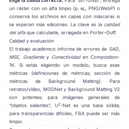
Elige la salida correcta.
Para “sin fondo”, entrega
un ráster con un alfa limpio (p. ej., PNG/WebP) o
conserva los archivos en capas con máscaras si
se esperan más ediciones. La clave es la
calidad
del alfa
que calculaste, arraigada en
Porter–Duff
.
Calidad y evaluación
El trabajo académico informa de errores de
SAD
,
MSE
,
Gradiente
y
Conectividad
en
Composition-
1K
. Si estás eligiendo un modelo, busca esas
métricas
(
definiciones de métricas
;
sección de
métricas de Background Matting
). Para
retratos/vídeo,
MODNet
y
Background Matting V2
son potentes; para imágenes generales de
2
“objetos salientes”,
U
-Net
es una base sólida;
para transparencias difíciles,
FBA
puede ser más
limpio.