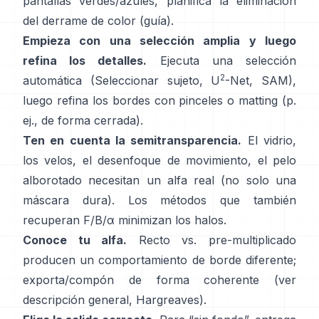
pantallas verdes/azules, planifica la
eliminación
del derrame de color
(
guía
).
Empieza con una selección amplia y luego
refina los detalles.
Ejecuta una selección
2
automática (Seleccionar sujeto,
U
-Net
,
SAM
),
luego refina los bordes con pinceles o matting (p.
ej.,
de forma cerrada
).
Ten en cuenta la semitransparencia.
El vidrio,
los velos, el desenfoque de movimiento, el pelo
alborotado necesitan un alfa real (no solo una
máscara dura). Los métodos que también
recuperan
F/B/α
minimizan los halos.
Conoce tu alfa.
Recto vs. pre-multiplicado
producen un comportamiento de borde diferente;
exporta/compón de forma coherente (ver
descripción general
,
Hargreaves
).