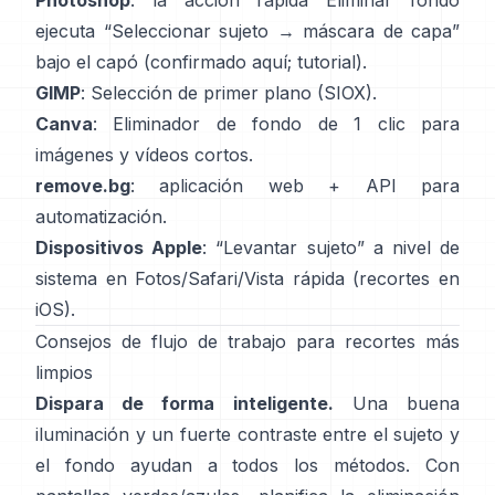
Photoshop
: la acción rápida
Eliminar fondo
ejecuta “Seleccionar sujeto → máscara de capa”
bajo el capó
(
confirmado aquí
;
tutorial
).
GIMP
:
Selección de primer plano
(SIOX).
Canva
:
Eliminador de fondo de 1 clic
para
imágenes y vídeos cortos.
remove.bg
: aplicación web +
API
para
automatización.
Dispositivos Apple
: “
Levantar sujeto
” a nivel de
sistema en Fotos/Safari/Vista rápida
(
recortes en
iOS
).
Consejos de flujo de trabajo para recortes más
limpios
Dispara de forma inteligente.
Una buena
iluminación y un fuerte contraste entre el sujeto y
el fondo ayudan a todos los métodos. Con