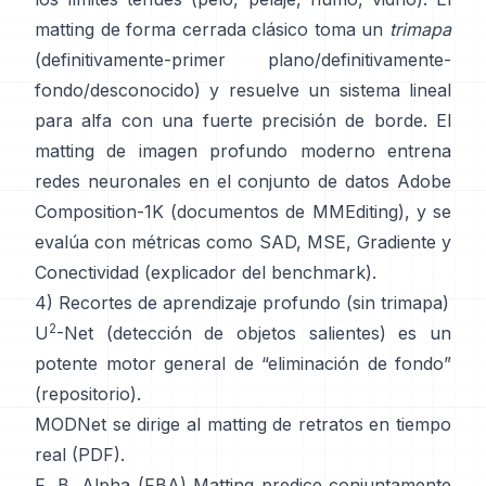
matting de forma cerrada
clásico toma un
trimapa
(definitivamente-primer plano/definitivamente-
fondo/desconocido) y resuelve un sistema lineal
para alfa con una fuerte precisión de borde. El
matting de imagen profundo
moderno entrena
redes neuronales en el conjunto de datos
Adobe
Composition-1K
(
documentos de MMEditing
), y se
evalúa con métricas como
SAD, MSE, Gradiente y
Conectividad (
explicador del benchmark
).
4) Recortes de aprendizaje profundo (sin trimapa)
2
U
-Net
(detección de objetos salientes) es un
potente motor general de “eliminación de fondo”
(
repositorio
).
MODNet
se dirige al matting de retratos en tiempo
real (
PDF
).
F, B, Alpha (FBA) Matting
predice conjuntamente