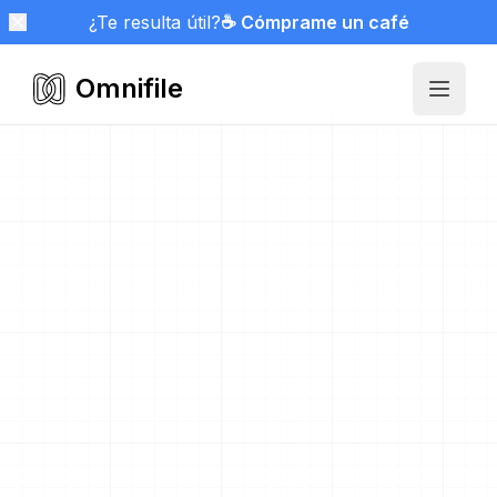
¿Te resulta útil?
☕ Cómprame un café
Omnifile