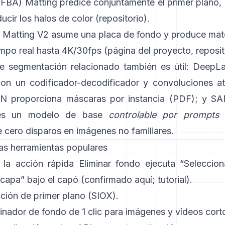
 (FBA) Matting
predice conjuntamente el primer plano, 
ducir los halos de color
(
repositorio
).
 Matting V2
asume una placa de fondo y produce mate
empo real hasta 4K/30fps
(
página del proyecto
,
reposit
de segmentación relacionado también es útil:
DeepL
 con un codificador-decodificador y convoluciones a
NN
proporciona máscaras por instancia
(
PDF
); y
SA
s un
modelo de base
controlable por prompts
 cero disparos en imágenes no familiares.
as herramientas populares
: la acción rápida
Eliminar fondo
ejecuta “Seleccion
capa” bajo el capó
(
confirmado aquí
;
tutorial
).
ción de primer plano
(SIOX).
inador de fondo de 1 clic
para imágenes y vídeos cort