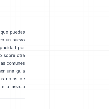
 que puedas
 en un nuevo
opacidad por
no sobre otra
mas comunes
ner una guía
las notas de
bre la mezcla