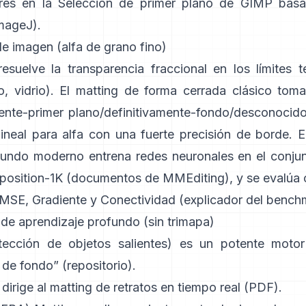
ares en la
Selección de primer plano de GIMP
basa
ImageJ
).
e imagen (alfa de grano fino)
esuelve la transparencia fraccional en los límites t
, vidrio). El
matting de forma cerrada
clásico tom
mente-primer plano/definitivamente-fondo/desconocido
lineal para alfa con una fuerte precisión de borde. E
fundo
moderno entrena redes neuronales en el conju
osition-1K
(
documentos de MMEditing
), y se evalúa
MSE, Gradiente y Conectividad (
explicador del bench
 de aprendizaje profundo (sin trimapa)
ección de objetos salientes) es un potente motor
n de fondo”
(
repositorio
).
dirige al matting de retratos en tiempo real (
PDF
).