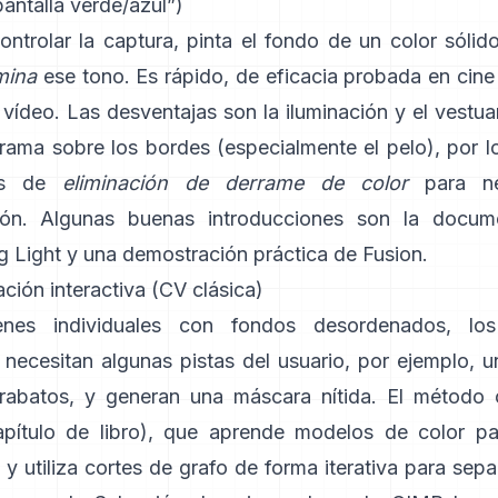
antalla verde/azul”)
ontrolar la captura, pinta el fondo de un color sóli
mina
ese tono. Es rápido, de eficacia probada en cine 
 vídeo. Las desventajas son la iluminación y el vestuar
rrama sobre los bordes (especialmente el pelo), por l
tas de
eliminación de derrame de color
para neu
ión. Algunas buenas introducciones son
la docum
g Light
y una demostración práctica de
Fusion
.
ión interactiva (CV clásica)
nes individuales con fondos desordenados, los
necesitan algunas pistas del usuario, por ejemplo, u
rabatos, y generan una máscara nítida. El método
apítulo de libro
), que aprende modelos de color pa
y utiliza cortes de grafo de forma iterativa para sepa