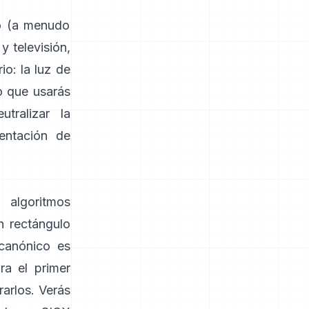
do (a menudo
y televisión,
io: la luz de
o que usarás
tralizar la
entación de
 algoritmos
n rectángulo
 canónico es
ra el primer
rarlos. Verás