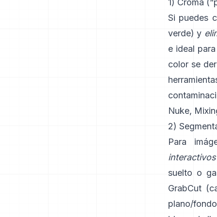
1) Croma (“p
Si puedes c
verde) y
eli
e ideal para
color se de
herramien
contaminac
Nuke
,
Mixin
2) Segmentac
Para imáge
interactivos
suelto o ga
GrabCut
(
c
plano/fondo 