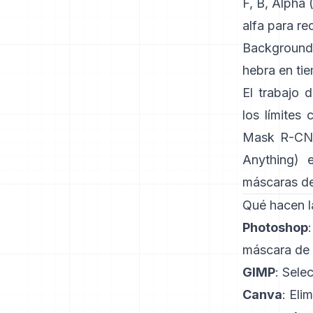
F, B, Alpha
alfa para re
Background
hebra en ti
El trabajo 
los límites
Mask R-C
Anything)
e
máscaras de
Qué hacen l
Photoshop
máscara de 
GIMP
:
Selec
Canva
:
Elim