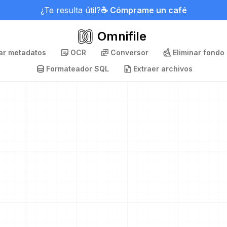
¿Te resulta útil?
☕ Cómprame un café
Omnifile
nar metadatos
OCR
Conversor
Eliminar fondo
Formateador SQL
Extraer archivos