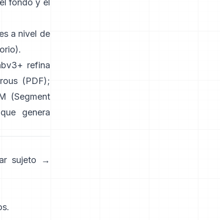
el fondo y el
s a nivel de
orio
).
abv3+
refina
trous
(
PDF
);
M (Segment
que genera
ar sujeto →
os.