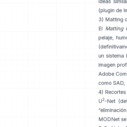
ideas simil
(
plugin de 
3) Matting d
El
Matting
r
pelaje, humo
(definitiva
un sistema 
imagen pro
Adobe Comp
como
SAD, 
4) Recortes
2
U
-Net
(det
“eliminació
MODNet
se 