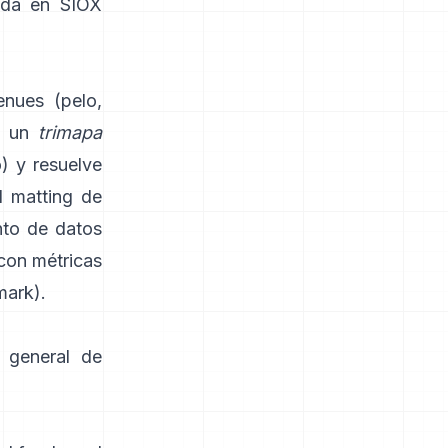
da en
SIOX
enues (pelo,
a un
trimapa
) y resuelve
l
matting de
nto de datos
 con métricas
mark
).
 general de