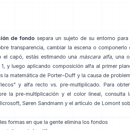
ción de fondo
separa un sujeto de su entorno para
obre transparencia, cambiar la escena o componerlo
o el capó, estás estimando una
máscara alfa
, una 
 1, y luego aplicando composición alfa al primer pla
es la matemática de
Porter–Duff
y la causa de proble
lecos” y
alfa recto vs. pre-multiplicado
. Para obte
re la pre-multiplicación y el color lineal, consulta
icrosoft
,
Søren Sandmann
y
el artículo de Lomont so
les formas en que la gente elimina los fondos