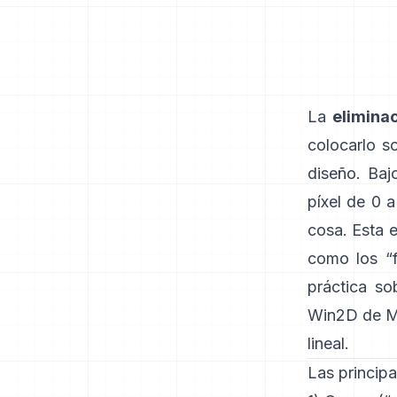
La
elimina
colocarlo s
diseño. Baj
píxel de 0 a
cosa. Esta 
como los “f
práctica sob
Win2D de M
lineal
.
Las principa