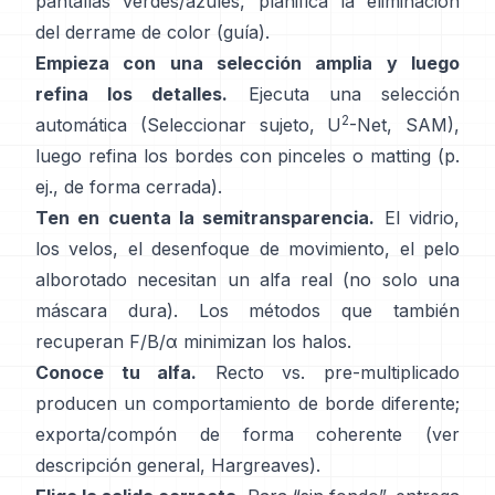
pantallas verdes/azules, planifica la
eliminación
del derrame de color
(
guía
).
Empieza con una selección amplia y luego
refina los detalles.
Ejecuta una selección
2
automática (Seleccionar sujeto,
U
-Net
,
SAM
),
luego refina los bordes con pinceles o matting (p.
ej.,
de forma cerrada
).
Ten en cuenta la semitransparencia.
El vidrio,
los velos, el desenfoque de movimiento, el pelo
alborotado necesitan un alfa real (no solo una
máscara dura). Los métodos que también
recuperan
F/B/α
minimizan los halos.
Conoce tu alfa.
Recto vs. pre-multiplicado
producen un comportamiento de borde diferente;
exporta/compón de forma coherente (ver
descripción general
,
Hargreaves
).