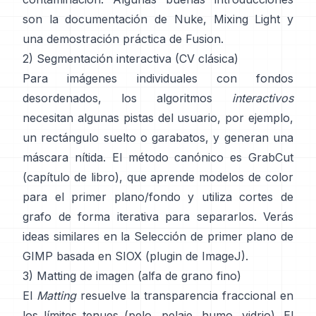
son
la documentación de Nuke
,
Mixing Light
y
una demostración práctica de
Fusion
.
2) Segmentación interactiva (CV clásica)
Para imágenes individuales con fondos
desordenados, los algoritmos
interactivos
necesitan algunas pistas del usuario, por ejemplo,
un rectángulo suelto o garabatos, y generan una
máscara nítida. El método canónico es
GrabCut
(
capítulo de libro
), que aprende modelos de color
para el primer plano/fondo y utiliza cortes de
grafo de forma iterativa para separarlos. Verás
ideas similares en la
Selección de primer plano de
GIMP
basada en
SIOX
(
plugin de ImageJ
).
3) Matting de imagen (alfa de grano fino)
El
Matting
resuelve la transparencia fraccional en
los límites tenues (pelo, pelaje, humo, vidrio). El