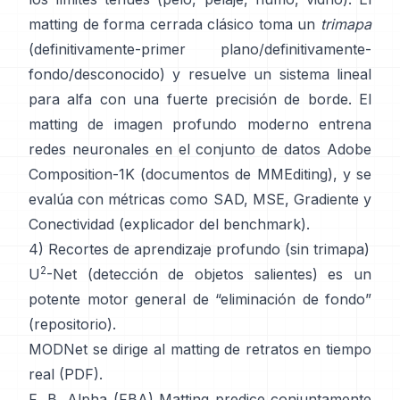
matting de forma cerrada
clásico toma un
trimapa
(definitivamente-primer plano/definitivamente-
fondo/desconocido) y resuelve un sistema lineal
para alfa con una fuerte precisión de borde. El
matting de imagen profundo
moderno entrena
redes neuronales en el conjunto de datos
Adobe
Composition-1K
(
documentos de MMEditing
), y se
evalúa con métricas como
SAD, MSE, Gradiente y
Conectividad (
explicador del benchmark
).
4) Recortes de aprendizaje profundo (sin trimapa)
2
U
-Net
(detección de objetos salientes) es un
potente motor general de “eliminación de fondo”
(
repositorio
).
MODNet
se dirige al matting de retratos en tiempo
real (
PDF
).
F, B, Alpha (FBA) Matting
predice conjuntamente