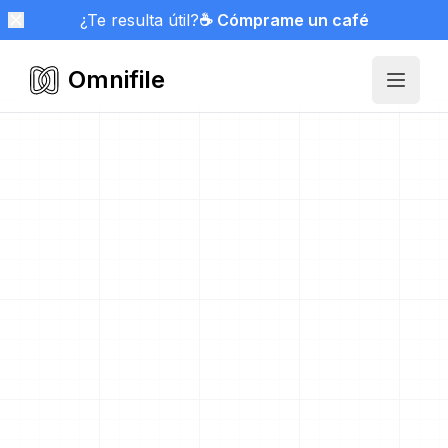
¿Te resulta útil?
☕ Cómprame un café
Omnifile