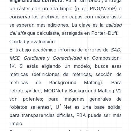
Elige la salida correcta.
Para “sin fondo”, entrega
un ráster con un alfa limpio (p. ej., PNG/WebP) o
conserva los archivos en capas con máscaras si
se esperan más ediciones. La clave es la
calidad
del alfa
que calculaste, arraigada en
Porter–Duff
.
Calidad y evaluación
El trabajo académico informa de errores de
SAD
,
MSE
,
Gradiente
y
Conectividad
en
Composition-
1K
. Si estás eligiendo un modelo, busca esas
métricas
(
definiciones de métricas
;
sección de
métricas de Background Matting
). Para
retratos/vídeo,
MODNet
y
Background Matting V2
son potentes; para imágenes generales de
2
“objetos salientes”,
U
-Net
es una base sólida;
para transparencias difíciles,
FBA
puede ser más
limpio.