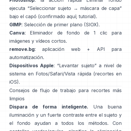
Photoshop
: la acción rápida
Eliminar fondo
ejecuta “Seleccionar sujeto → máscara de capa”
bajo el capó
(
confirmado aquí
;
tutorial
).
GIMP
:
Selección de primer plano
(SIOX).
Canva
:
Eliminador de fondo de 1 clic
para
imágenes y vídeos cortos.
remove.bg
: aplicación web +
API
para
automatización.
Dispositivos Apple
: “
Levantar sujeto
” a nivel de
sistema en Fotos/Safari/Vista rápida
(
recortes en
iOS
).
Consejos de flujo de trabajo para recortes más
limpios
Dispara de forma inteligente.
Una buena
iluminación y un fuerte contraste entre el sujeto y
el fondo ayudan a todos los métodos. Con