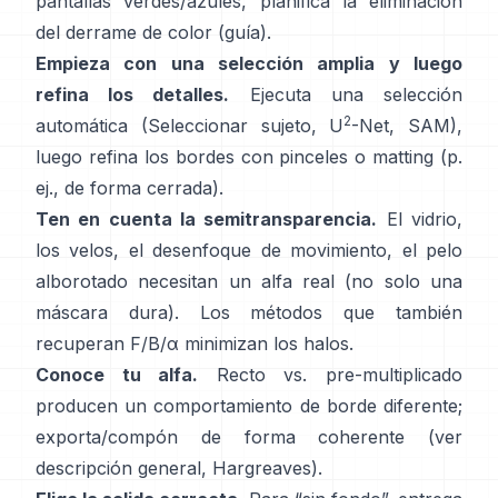
pantallas verdes/azules, planifica la
eliminación
del derrame de color
(
guía
).
Empieza con una selección amplia y luego
refina los detalles.
Ejecuta una selección
2
automática (Seleccionar sujeto,
U
-Net
,
SAM
),
luego refina los bordes con pinceles o matting (p.
ej.,
de forma cerrada
).
Ten en cuenta la semitransparencia.
El vidrio,
los velos, el desenfoque de movimiento, el pelo
alborotado necesitan un alfa real (no solo una
máscara dura). Los métodos que también
recuperan
F/B/α
minimizan los halos.
Conoce tu alfa.
Recto vs. pre-multiplicado
producen un comportamiento de borde diferente;
exporta/compón de forma coherente (ver
descripción general
,
Hargreaves
).