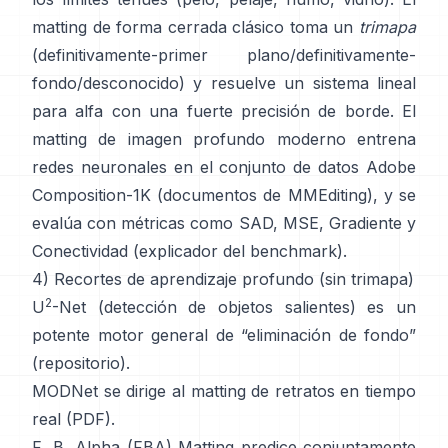
matting de forma cerrada
clásico toma un
trimapa
(definitivamente-primer plano/definitivamente-
fondo/desconocido) y resuelve un sistema lineal
para alfa con una fuerte precisión de borde. El
matting de imagen profundo
moderno entrena
redes neuronales en el conjunto de datos
Adobe
Composition-1K
(
documentos de MMEditing
), y se
evalúa con métricas como
SAD, MSE, Gradiente y
Conectividad (
explicador del benchmark
).
4) Recortes de aprendizaje profundo (sin trimapa)
2
U
-Net
(detección de objetos salientes) es un
potente motor general de “eliminación de fondo”
(
repositorio
).
MODNet
se dirige al matting de retratos en tiempo
real (
PDF
).
F, B, Alpha (FBA) Matting
predice conjuntamente