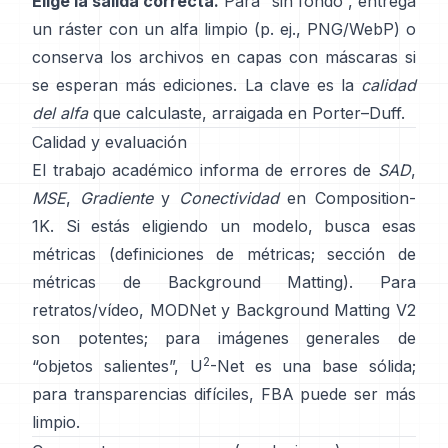
Elige la salida correcta.
Para “sin fondo”, entrega
un ráster con un alfa limpio (p. ej., PNG/WebP) o
conserva los archivos en capas con máscaras si
se esperan más ediciones. La clave es la
calidad
del alfa
que calculaste, arraigada en
Porter–Duff
.
Calidad y evaluación
El trabajo académico informa de errores de
SAD
,
MSE
,
Gradiente
y
Conectividad
en
Composition-
1K
. Si estás eligiendo un modelo, busca esas
métricas
(
definiciones de métricas
;
sección de
métricas de Background Matting
). Para
retratos/vídeo,
MODNet
y
Background Matting V2
son potentes; para imágenes generales de
2
“objetos salientes”,
U
-Net
es una base sólida;
para transparencias difíciles,
FBA
puede ser más
limpio.