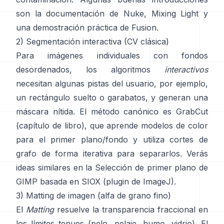
son
la documentación de Nuke
,
Mixing Light
y
una demostración práctica de
Fusion
.
2) Segmentación interactiva (CV clásica)
Para imágenes individuales con fondos
desordenados, los algoritmos
interactivos
necesitan algunas pistas del usuario, por ejemplo,
un rectángulo suelto o garabatos, y generan una
máscara nítida. El método canónico es
GrabCut
(
capítulo de libro
), que aprende modelos de color
para el primer plano/fondo y utiliza cortes de
grafo de forma iterativa para separarlos. Verás
ideas similares en la
Selección de primer plano de
GIMP
basada en
SIOX
(
plugin de ImageJ
).
3) Matting de imagen (alfa de grano fino)
El
Matting
resuelve la transparencia fraccional en
los límites tenues (pelo, pelaje, humo, vidrio). El