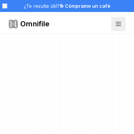
¿Te resulta útil?
☕ Cómprame un café
Omnifile