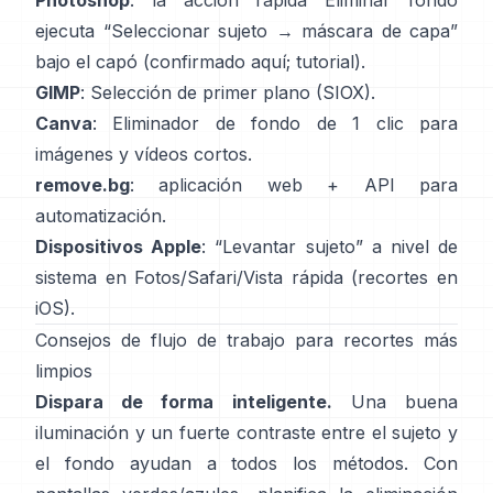
Photoshop
: la acción rápida
Eliminar fondo
ejecuta “Seleccionar sujeto → máscara de capa”
bajo el capó
(
confirmado aquí
;
tutorial
).
GIMP
:
Selección de primer plano
(SIOX).
Canva
:
Eliminador de fondo de 1 clic
para
imágenes y vídeos cortos.
remove.bg
: aplicación web +
API
para
automatización.
Dispositivos Apple
: “
Levantar sujeto
” a nivel de
sistema en Fotos/Safari/Vista rápida
(
recortes en
iOS
).
Consejos de flujo de trabajo para recortes más
limpios
Dispara de forma inteligente.
Una buena
iluminación y un fuerte contraste entre el sujeto y
el fondo ayudan a todos los métodos. Con