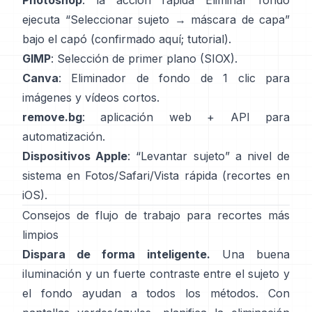
Photoshop
: la acción rápida
Eliminar fondo
ejecuta “Seleccionar sujeto → máscara de capa”
bajo el capó
(
confirmado aquí
;
tutorial
).
GIMP
:
Selección de primer plano
(SIOX).
Canva
:
Eliminador de fondo de 1 clic
para
imágenes y vídeos cortos.
remove.bg
: aplicación web +
API
para
automatización.
Dispositivos Apple
: “
Levantar sujeto
” a nivel de
sistema en Fotos/Safari/Vista rápida
(
recortes en
iOS
).
Consejos de flujo de trabajo para recortes más
limpios
Dispara de forma inteligente.
Una buena
iluminación y un fuerte contraste entre el sujeto y
el fondo ayudan a todos los métodos. Con