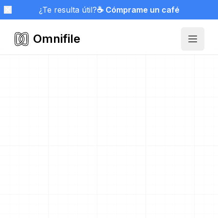
¿Te resulta útil?
☕ Cómprame un café
Omnifile