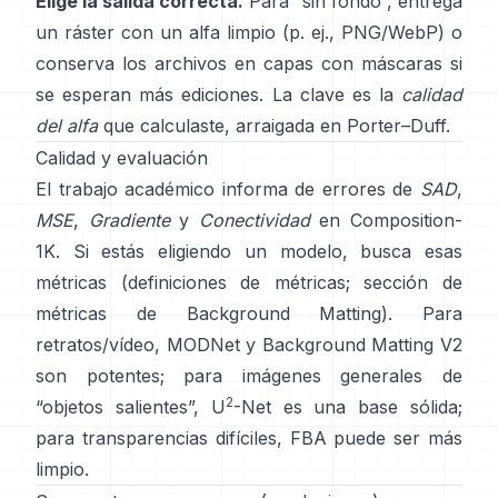
Elige la salida correcta.
Para “sin fondo”, entrega
un ráster con un alfa limpio (p. ej., PNG/WebP) o
conserva los archivos en capas con máscaras si
se esperan más ediciones. La clave es la
calidad
del alfa
que calculaste, arraigada en
Porter–Duff
.
Calidad y evaluación
El trabajo académico informa de errores de
SAD
,
MSE
,
Gradiente
y
Conectividad
en
Composition-
1K
. Si estás eligiendo un modelo, busca esas
métricas
(
definiciones de métricas
;
sección de
métricas de Background Matting
). Para
retratos/vídeo,
MODNet
y
Background Matting V2
son potentes; para imágenes generales de
2
“objetos salientes”,
U
-Net
es una base sólida;
para transparencias difíciles,
FBA
puede ser más
limpio.