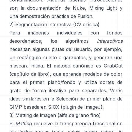
son
la documentación de Nuke
,
Mixing Light
y
una demostración práctica de
Fusion
.
2) Segmentación interactiva (CV clásica)
Para imágenes individuales con fondos
desordenados, los algoritmos
interactivos
necesitan algunas pistas del usuario, por ejemplo,
un rectángulo suelto o garabatos, y generan una
máscara nítida. El método canónico es
GrabCut
(
capítulo de libro
), que aprende modelos de color
para el primer plano/fondo y utiliza cortes de
grafo de forma iterativa para separarlos. Verás
ideas similares en la
Selección de primer plano de
GIMP
basada en
SIOX
(
plugin de ImageJ
).
3) Matting de imagen (alfa de grano fino)
El
Matting
resuelve la transparencia fraccional en
los límites tenues (pelo, pelaje, humo, vidrio). El