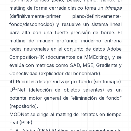
matting de forma cerrada
clásico toma un
trimapa
(definitivamente-primer plano/definitivamente-
fondo/desconocido) y resuelve un sistema lineal
para alfa con una fuerte precisión de borde. El
matting de imagen profundo
moderno entrena
redes neuronales en el conjunto de datos
Adobe
Composition-1K
(
documentos de MMEditing
), y se
evalúa con métricas como
SAD, MSE, Gradiente y
Conectividad (
explicador del benchmark
).
4) Recortes de aprendizaje profundo (sin trimapa)
2
U
-Net
(detección de objetos salientes) es un
potente motor general de “eliminación de fondo”
(
repositorio
).
MODNet
se dirige al matting de retratos en tiempo
real (
PDF
).
F, B, Alpha (FBA) Matting
predice conjuntamente