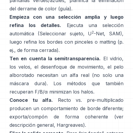
pantallas verdes/azules, planifica la
eliminación
del derrame de color
(
guía
).
Empieza con una selección amplia y luego
refina los detalles.
Ejecuta una selección
2
automática (Seleccionar sujeto,
U
-Net
,
SAM
),
luego refina los bordes con pinceles o matting (p.
ej.,
de forma cerrada
).
Ten en cuenta la semitransparencia.
El vidrio,
los velos, el desenfoque de movimiento, el pelo
alborotado necesitan un alfa real (no solo una
máscara dura). Los métodos que también
recuperan
F/B/α
minimizan los halos.
Conoce tu alfa.
Recto vs. pre-multiplicado
producen un comportamiento de borde diferente;
exporta/compón de forma coherente (ver
descripción general
,
Hargreaves
).