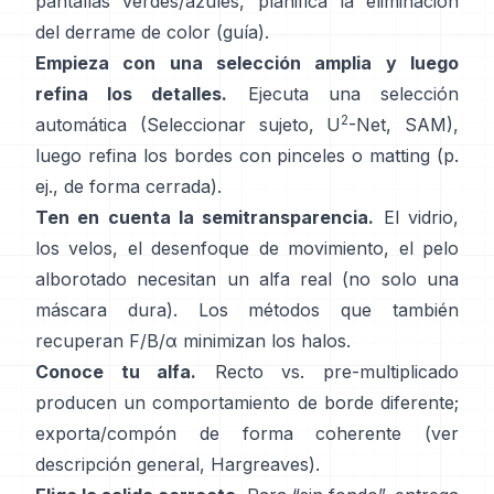
pantallas verdes/azules, planifica la
eliminación
del derrame de color
(
guía
).
Empieza con una selección amplia y luego
refina los detalles.
Ejecuta una selección
2
automática (Seleccionar sujeto,
U
-Net
,
SAM
),
luego refina los bordes con pinceles o matting (p.
ej.,
de forma cerrada
).
Ten en cuenta la semitransparencia.
El vidrio,
los velos, el desenfoque de movimiento, el pelo
alborotado necesitan un alfa real (no solo una
máscara dura). Los métodos que también
recuperan
F/B/α
minimizan los halos.
Conoce tu alfa.
Recto vs. pre-multiplicado
producen un comportamiento de borde diferente;
exporta/compón de forma coherente (ver
descripción general
,
Hargreaves
).