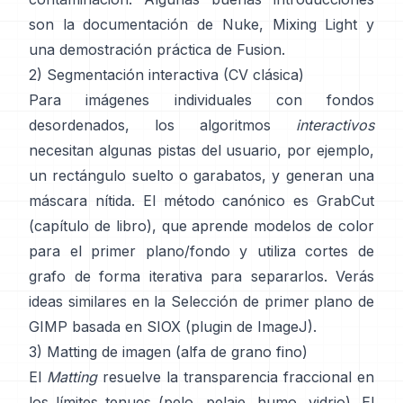
son
la documentación de Nuke
,
Mixing Light
y
una demostración práctica de
Fusion
.
2) Segmentación interactiva (CV clásica)
Para imágenes individuales con fondos
desordenados, los algoritmos
interactivos
necesitan algunas pistas del usuario, por ejemplo,
un rectángulo suelto o garabatos, y generan una
máscara nítida. El método canónico es
GrabCut
(
capítulo de libro
), que aprende modelos de color
para el primer plano/fondo y utiliza cortes de
grafo de forma iterativa para separarlos. Verás
ideas similares en la
Selección de primer plano de
GIMP
basada en
SIOX
(
plugin de ImageJ
).
3) Matting de imagen (alfa de grano fino)
El
Matting
resuelve la transparencia fraccional en
los límites tenues (pelo, pelaje, humo, vidrio). El