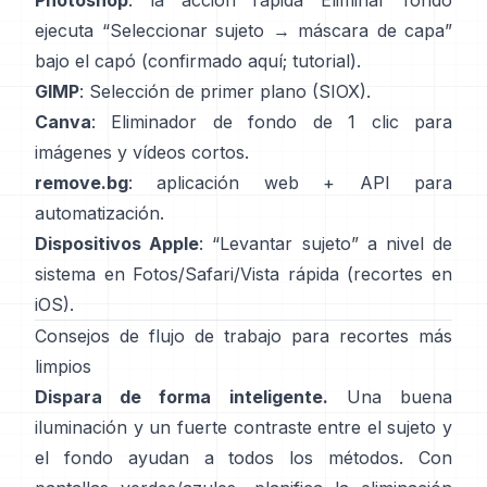
Photoshop
: la acción rápida
Eliminar fondo
ejecuta “Seleccionar sujeto → máscara de capa”
bajo el capó
(
confirmado aquí
;
tutorial
).
GIMP
:
Selección de primer plano
(SIOX).
Canva
:
Eliminador de fondo de 1 clic
para
imágenes y vídeos cortos.
remove.bg
: aplicación web +
API
para
automatización.
Dispositivos Apple
: “
Levantar sujeto
” a nivel de
sistema en Fotos/Safari/Vista rápida
(
recortes en
iOS
).
Consejos de flujo de trabajo para recortes más
limpios
Dispara de forma inteligente.
Una buena
iluminación y un fuerte contraste entre el sujeto y
el fondo ayudan a todos los métodos. Con