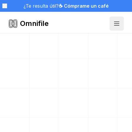
¿Te resulta útil?
☕ Cómprame un café
Omnifile