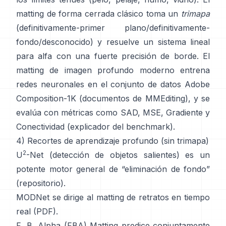
matting de forma cerrada
clásico toma un
trimapa
(definitivamente-primer plano/definitivamente-
fondo/desconocido) y resuelve un sistema lineal
para alfa con una fuerte precisión de borde. El
matting de imagen profundo
moderno entrena
redes neuronales en el conjunto de datos
Adobe
Composition-1K
(
documentos de MMEditing
), y se
evalúa con métricas como
SAD, MSE, Gradiente y
Conectividad (
explicador del benchmark
).
4) Recortes de aprendizaje profundo (sin trimapa)
2
U
-Net
(detección de objetos salientes) es un
potente motor general de “eliminación de fondo”
(
repositorio
).
MODNet
se dirige al matting de retratos en tiempo
real (
PDF
).
F, B, Alpha (FBA) Matting
predice conjuntamente