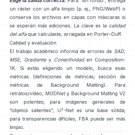
Elige la salida correcta.
Para “sin fondo”, entrega
un ráster con un alfa limpio (p. ej., PNG/WebP) o
conserva los archivos en capas con máscaras si
se esperan más ediciones. La clave es la
calidad
del alfa
que calculaste, arraigada en
Porter–Duff
.
Calidad y evaluación
El trabajo académico informa de errores de
SAD
,
MSE
,
Gradiente
y
Conectividad
en
Composition-
1K
. Si estás eligiendo un modelo, busca esas
métricas
(
definiciones de métricas
;
sección de
métricas de Background Matting
). Para
retratos/vídeo,
MODNet
y
Background Matting V2
son potentes; para imágenes generales de
2
“objetos salientes”,
U
-Net
es una base sólida;
para transparencias difíciles,
FBA
puede ser más
limpio.