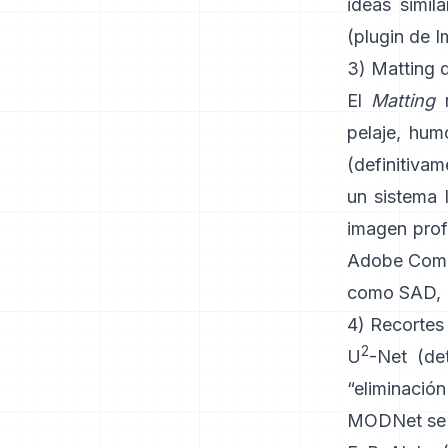
ideas simil
(
plugin de 
3) Matting d
El
Matting
r
pelaje, humo
(definitiva
un sistema 
imagen pro
Adobe Comp
como
SAD, 
4) Recortes
2
U
-Net
(det
“eliminació
MODNet
se 