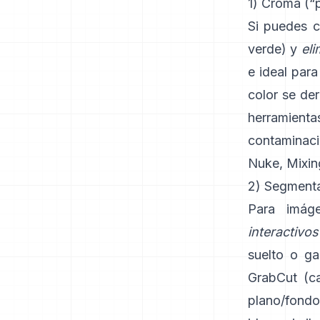
1) Croma (“p
Si puedes c
verde) y
eli
e ideal para
color se de
herramien
contaminac
Nuke
,
Mixin
2) Segmentac
Para imáge
interactivos
suelto o ga
GrabCut
(
c
plano/fondo 