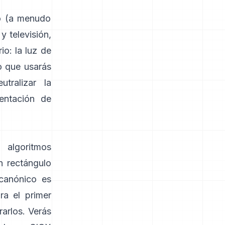
do (a menudo
y televisión,
io: la luz de
o que usarás
tralizar la
entación de
 algoritmos
n rectángulo
 canónico es
ra el primer
rarlos. Verás