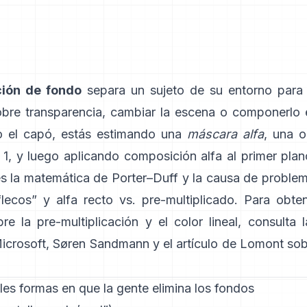
ción de fondo
separa un sujeto de su entorno para
obre transparencia, cambiar la escena o componerlo
o el capó, estás estimando una
máscara alfa
, una 
 1, y luego aplicando composición alfa al primer pla
es la matemática de
Porter–Duff
y la causa de proble
lecos” y
alfa recto vs. pre-multiplicado
. Para obte
re la pre-multiplicación y el color lineal, consulta
icrosoft
,
Søren Sandmann
y
el artículo de Lomont so
les formas en que la gente elimina los fondos