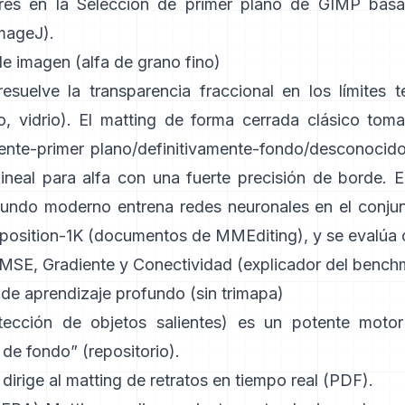
ares en la
Selección de primer plano de GIMP
basa
ImageJ
).
e imagen (alfa de grano fino)
esuelve la transparencia fraccional en los límites t
, vidrio). El
matting de forma cerrada
clásico tom
mente-primer plano/definitivamente-fondo/desconocido
lineal para alfa con una fuerte precisión de borde. E
fundo
moderno entrena redes neuronales en el conju
osition-1K
(
documentos de MMEditing
), y se evalúa
MSE, Gradiente y Conectividad (
explicador del bench
 de aprendizaje profundo (sin trimapa)
ección de objetos salientes) es un potente motor
n de fondo”
(
repositorio
).
dirige al matting de retratos en tiempo real (
PDF
).