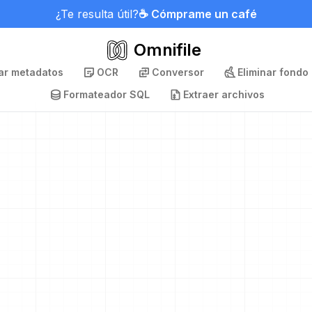
¿Te resulta útil?
☕ Cómprame un café
Omnifile
nar metadatos
OCR
Conversor
Eliminar fondo
Formateador SQL
Extraer archivos