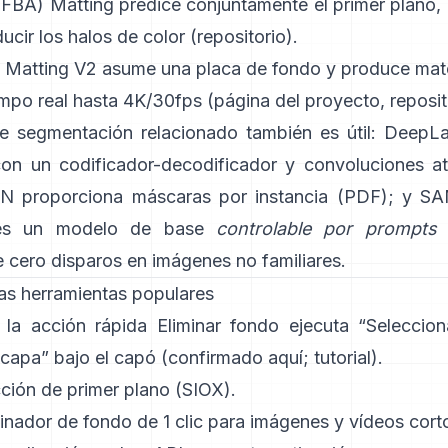
 (FBA) Matting
predice conjuntamente el primer plano, 
ducir los halos de color
(
repositorio
).
 Matting V2
asume una placa de fondo y produce mate
empo real hasta 4K/30fps
(
página del proyecto
,
reposit
de segmentación relacionado también es útil:
DeepL
 con un codificador-decodificador y convoluciones a
NN
proporciona máscaras por instancia
(
PDF
); y
SA
s un
modelo de base
controlable por prompts
 cero disparos en imágenes no familiares.
as herramientas populares
: la acción rápida
Eliminar fondo
ejecuta “Seleccion
capa” bajo el capó
(
confirmado aquí
;
tutorial
).
ción de primer plano
(SIOX).
inador de fondo de 1 clic
para imágenes y vídeos cort