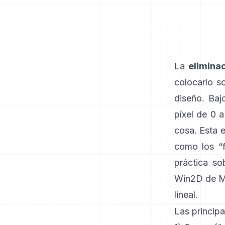
La
elimina
colocarlo s
diseño. Baj
píxel de 0 a
cosa. Esta 
como los “f
práctica sob
Win2D de M
lineal
.
Las principa