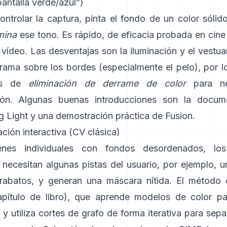
antalla verde/azul”)
ontrolar la captura, pinta el fondo de un color sóli
mina
ese tono. Es rápido, de eficacia probada en cine 
 vídeo. Las desventajas son la iluminación y el vestuar
rrama sobre los bordes (especialmente el pelo), por l
tas de
eliminación de derrame de color
para neu
ión. Algunas buenas introducciones son
la docum
g Light
y una demostración práctica de
Fusion
.
ión interactiva (CV clásica)
nes individuales con fondos desordenados, los
necesitan algunas pistas del usuario, por ejemplo, u
rabatos, y generan una máscara nítida. El método
apítulo de libro
), que aprende modelos de color pa
y utiliza cortes de grafo de forma iterativa para sepa