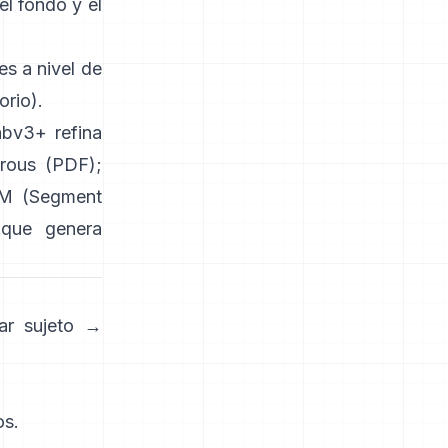
el fondo y el
s a nivel de
orio
).
abv3+
refina
trous
(
PDF
);
M (Segment
que genera
ar sujeto →
os.