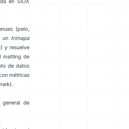
da en
SIOX
enues (pelo,
a un
trimapa
) y resuelve
l
matting de
nto de datos
 con métricas
mark
).
 general de