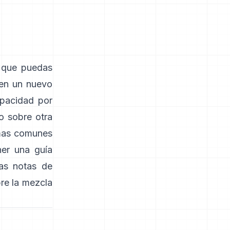
 que puedas
 en un nuevo
opacidad por
no sobre otra
mas comunes
ner una guía
las notas de
bre la mezcla