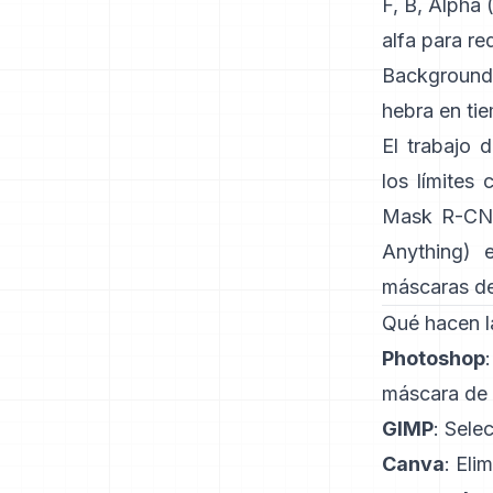
F, B, Alpha
alfa para re
Background
hebra en ti
El trabajo 
los límites
Mask R-C
Anything)
e
máscaras de
Qué hacen l
Photoshop
máscara de 
GIMP
:
Selec
Canva
:
Elim