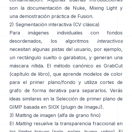
son
la documentación de Nuke
,
Mixing Light
y
una demostración práctica de
Fusion
.
2) Segmentación interactiva (CV clásica)
Para imágenes individuales con fondos
desordenados, los algoritmos
interactivos
necesitan algunas pistas del usuario, por ejemplo,
un rectángulo suelto o garabatos, y generan una
máscara nítida. El método canónico es
GrabCut
(
capítulo de libro
), que aprende modelos de color
para el primer plano/fondo y utiliza cortes de
grafo de forma iterativa para separarlos. Verás
ideas similares en la
Selección de primer plano de
GIMP
basada en
SIOX
(
plugin de ImageJ
).
3) Matting de imagen (alfa de grano fino)
El
Matting
resuelve la transparencia fraccional en
los límites tenues (pelo, pelaje, humo, vidrio). El