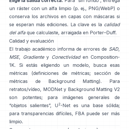
Elige la salida correcta.
Para “sin fondo”, entrega
un ráster con un alfa limpio (p. ej., PNG/WebP) o
conserva los archivos en capas con máscaras si
se esperan más ediciones. La clave es la
calidad
del alfa
que calculaste, arraigada en
Porter–Duff
.
Calidad y evaluación
El trabajo académico informa de errores de
SAD
,
MSE
,
Gradiente
y
Conectividad
en
Composition-
1K
. Si estás eligiendo un modelo, busca esas
métricas
(
definiciones de métricas
;
sección de
métricas de Background Matting
). Para
retratos/vídeo,
MODNet
y
Background Matting V2
son potentes; para imágenes generales de
2
“objetos salientes”,
U
-Net
es una base sólida;
para transparencias difíciles,
FBA
puede ser más
limpio.