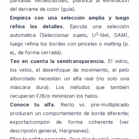
pantallas verdes/azules, planifica la
eliminación
del derrame de color
(
guía
).
Empieza con una selección amplia y luego
refina los detalles.
Ejecuta una selección
2
automática (Seleccionar sujeto,
U
-Net
,
SAM
),
luego refina los bordes con pinceles o matting (p.
ej.,
de forma cerrada
).
Ten en cuenta la semitransparencia.
El vidrio,
los velos, el desenfoque de movimiento, el pelo
alborotado necesitan un alfa real (no solo una
máscara dura). Los métodos que también
recuperan
F/B/α
minimizan los halos.
Conoce tu alfa.
Recto vs. pre-multiplicado
producen un comportamiento de borde diferente;
exporta/compón de forma coherente (ver
descripción general
,
Hargreaves
).