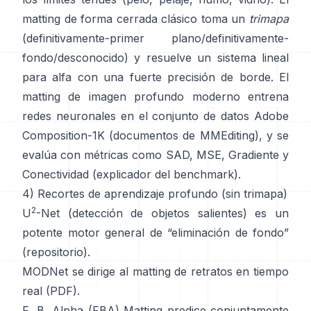
matting de forma cerrada
clásico toma un
trimapa
(definitivamente-primer plano/definitivamente-
fondo/desconocido) y resuelve un sistema lineal
para alfa con una fuerte precisión de borde. El
matting de imagen profundo
moderno entrena
redes neuronales en el conjunto de datos
Adobe
Composition-1K
(
documentos de MMEditing
), y se
evalúa con métricas como
SAD, MSE, Gradiente y
Conectividad (
explicador del benchmark
).
4) Recortes de aprendizaje profundo (sin trimapa)
2
U
-Net
(detección de objetos salientes) es un
potente motor general de “eliminación de fondo”
(
repositorio
).
MODNet
se dirige al matting de retratos en tiempo
real (
PDF
).
F, B, Alpha (FBA) Matting
predice conjuntamente