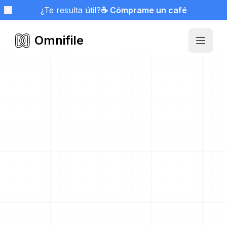
¿Te resulta útil?
☕ Cómprame un café
Omnifile