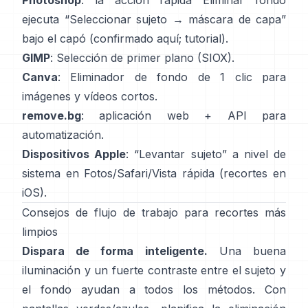
Photoshop
: la acción rápida
Eliminar fondo
ejecuta “Seleccionar sujeto → máscara de capa”
bajo el capó
(
confirmado aquí
;
tutorial
).
GIMP
:
Selección de primer plano
(SIOX).
Canva
:
Eliminador de fondo de 1 clic
para
imágenes y vídeos cortos.
remove.bg
: aplicación web +
API
para
automatización.
Dispositivos Apple
: “
Levantar sujeto
” a nivel de
sistema en Fotos/Safari/Vista rápida
(
recortes en
iOS
).
Consejos de flujo de trabajo para recortes más
limpios
Dispara de forma inteligente.
Una buena
iluminación y un fuerte contraste entre el sujeto y
el fondo ayudan a todos los métodos. Con