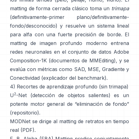
matting de forma cerrada
clásico toma un
trimapa
(definitivamente-primer plano/definitivamente-
fondo/desconocido) y resuelve un sistema lineal
para alfa con una fuerte precisión de borde. El
matting de imagen profundo
moderno entrena
redes neuronales en el conjunto de datos
Adobe
Composition-1K
(
documentos de MMEditing
), y se
evalúa con métricas como
SAD, MSE, Gradiente y
Conectividad (
explicador del benchmark
).
4) Recortes de aprendizaje profundo (sin trimapa)
2
U
-Net
(detección de objetos salientes) es un
potente motor general de “eliminación de fondo”
(
repositorio
).
MODNet
se dirige al matting de retratos en tiempo
real (
PDF
).
F, B, Alpha (FBA) Matting
predice conjuntamente