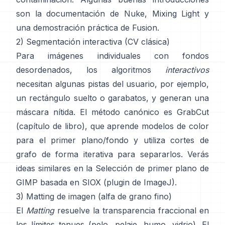
son
la documentación de Nuke
,
Mixing Light
y
una demostración práctica de
Fusion
.
2) Segmentación interactiva (CV clásica)
Para imágenes individuales con fondos
desordenados, los algoritmos
interactivos
necesitan algunas pistas del usuario, por ejemplo,
un rectángulo suelto o garabatos, y generan una
máscara nítida. El método canónico es
GrabCut
(
capítulo de libro
), que aprende modelos de color
para el primer plano/fondo y utiliza cortes de
grafo de forma iterativa para separarlos. Verás
ideas similares en la
Selección de primer plano de
GIMP
basada en
SIOX
(
plugin de ImageJ
).
3) Matting de imagen (alfa de grano fino)
El
Matting
resuelve la transparencia fraccional en
los límites tenues (pelo, pelaje, humo, vidrio). El