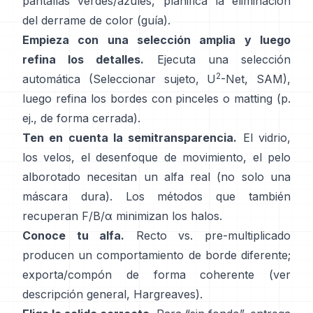
pantallas verdes/azules, planifica la
eliminación
del derrame de color
(
guía
).
Empieza con una selección amplia y luego
refina los detalles.
Ejecuta una selección
2
automática (Seleccionar sujeto,
U
-Net
,
SAM
),
luego refina los bordes con pinceles o matting (p.
ej.,
de forma cerrada
).
Ten en cuenta la semitransparencia.
El vidrio,
los velos, el desenfoque de movimiento, el pelo
alborotado necesitan un alfa real (no solo una
máscara dura). Los métodos que también
recuperan
F/B/α
minimizan los halos.
Conoce tu alfa.
Recto vs. pre-multiplicado
producen un comportamiento de borde diferente;
exporta/compón de forma coherente (ver
descripción general
,
Hargreaves
).