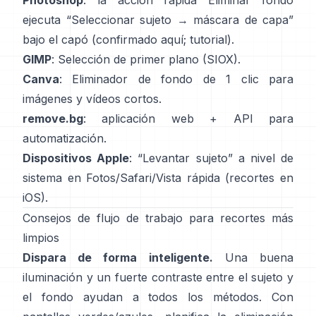
Photoshop
: la acción rápida
Eliminar fondo
ejecuta “Seleccionar sujeto → máscara de capa”
bajo el capó
(
confirmado aquí
;
tutorial
).
GIMP
:
Selección de primer plano
(SIOX).
Canva
:
Eliminador de fondo de 1 clic
para
imágenes y vídeos cortos.
remove.bg
: aplicación web +
API
para
automatización.
Dispositivos Apple
: “
Levantar sujeto
” a nivel de
sistema en Fotos/Safari/Vista rápida
(
recortes en
iOS
).
Consejos de flujo de trabajo para recortes más
limpios
Dispara de forma inteligente.
Una buena
iluminación y un fuerte contraste entre el sujeto y
el fondo ayudan a todos los métodos. Con