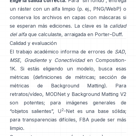
Elige la salida correcta.
Para “sin fondo”, entrega
un ráster con un alfa limpio (p. ej., PNG/WebP) o
conserva los archivos en capas con máscaras si
se esperan más ediciones. La clave es la
calidad
del alfa
que calculaste, arraigada en
Porter–Duff
.
Calidad y evaluación
El trabajo académico informa de errores de
SAD
,
MSE
,
Gradiente
y
Conectividad
en
Composition-
1K
. Si estás eligiendo un modelo, busca esas
métricas
(
definiciones de métricas
;
sección de
métricas de Background Matting
). Para
retratos/vídeo,
MODNet
y
Background Matting V2
son potentes; para imágenes generales de
2
“objetos salientes”,
U
-Net
es una base sólida;
para transparencias difíciles,
FBA
puede ser más
limpio.