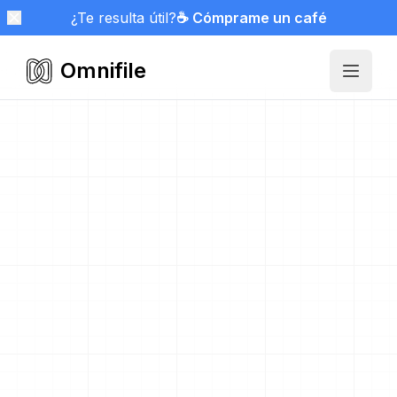
¿Te resulta útil?
☕ Cómprame un café
Omnifile