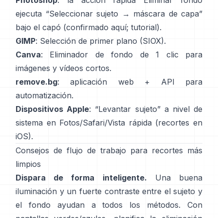
Photoshop
: la acción rápida
Eliminar fondo
ejecuta “Seleccionar sujeto → máscara de capa”
bajo el capó
(
confirmado aquí
;
tutorial
).
GIMP
:
Selección de primer plano
(SIOX).
Canva
:
Eliminador de fondo de 1 clic
para
imágenes y vídeos cortos.
remove.bg
: aplicación web +
API
para
automatización.
Dispositivos Apple
: “
Levantar sujeto
” a nivel de
sistema en Fotos/Safari/Vista rápida
(
recortes en
iOS
).
Consejos de flujo de trabajo para recortes más
limpios
Dispara de forma inteligente.
Una buena
iluminación y un fuerte contraste entre el sujeto y
el fondo ayudan a todos los métodos. Con