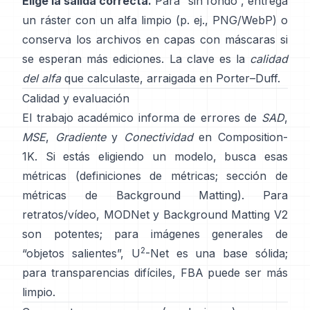
Elige la salida correcta.
Para “sin fondo”, entrega
un ráster con un alfa limpio (p. ej., PNG/WebP) o
conserva los archivos en capas con máscaras si
se esperan más ediciones. La clave es la
calidad
del alfa
que calculaste, arraigada en
Porter–Duff
.
Calidad y evaluación
El trabajo académico informa de errores de
SAD
,
MSE
,
Gradiente
y
Conectividad
en
Composition-
1K
. Si estás eligiendo un modelo, busca esas
métricas
(
definiciones de métricas
;
sección de
métricas de Background Matting
). Para
retratos/vídeo,
MODNet
y
Background Matting V2
son potentes; para imágenes generales de
2
“objetos salientes”,
U
-Net
es una base sólida;
para transparencias difíciles,
FBA
puede ser más
limpio.