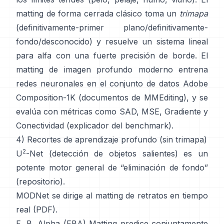
matting de forma cerrada
clásico toma un
trimapa
(definitivamente-primer plano/definitivamente-
fondo/desconocido) y resuelve un sistema lineal
para alfa con una fuerte precisión de borde. El
matting de imagen profundo
moderno entrena
redes neuronales en el conjunto de datos
Adobe
Composition-1K
(
documentos de MMEditing
), y se
evalúa con métricas como
SAD, MSE, Gradiente y
Conectividad (
explicador del benchmark
).
4) Recortes de aprendizaje profundo (sin trimapa)
2
U
-Net
(detección de objetos salientes) es un
potente motor general de “eliminación de fondo”
(
repositorio
).
MODNet
se dirige al matting de retratos en tiempo
real (
PDF
).
F, B, Alpha (FBA) Matting
predice conjuntamente