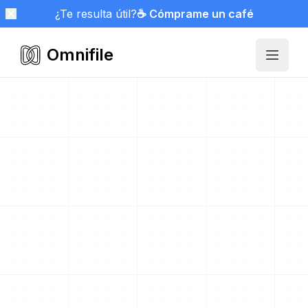
¿Te resulta útil?
☕ Cómprame un café
Omnifile