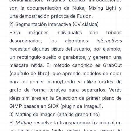
son
la documentación de Nuke
,
Mixing Light
y
una demostración práctica de
Fusion
.
2) Segmentación interactiva (CV clásica)
Para imágenes individuales con fondos
desordenados, los algoritmos
interactivos
necesitan algunas pistas del usuario, por ejemplo,
un rectángulo suelto o garabatos, y generan una
máscara nítida. El método canónico es
GrabCut
(
capítulo de libro
), que aprende modelos de color
para el primer plano/fondo y utiliza cortes de
grafo de forma iterativa para separarlos. Verás
ideas similares en la
Selección de primer plano de
GIMP
basada en
SIOX
(
plugin de ImageJ
).
3) Matting de imagen (alfa de grano fino)
El
Matting
resuelve la transparencia fraccional en
los límites tenues (pelo, pelaje, humo, vidrio). El