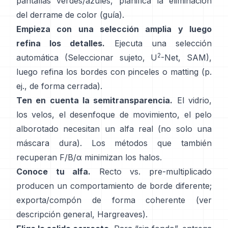
pantallas verdes/azules, planifica la
eliminación
del derrame de color
(
guía
).
Empieza con una selección amplia y luego
refina los detalles.
Ejecuta una selección
2
automática (Seleccionar sujeto,
U
-Net
,
SAM
),
luego refina los bordes con pinceles o matting (p.
ej.,
de forma cerrada
).
Ten en cuenta la semitransparencia.
El vidrio,
los velos, el desenfoque de movimiento, el pelo
alborotado necesitan un alfa real (no solo una
máscara dura). Los métodos que también
recuperan
F/B/α
minimizan los halos.
Conoce tu alfa.
Recto vs. pre-multiplicado
producen un comportamiento de borde diferente;
exporta/compón de forma coherente (ver
descripción general
,
Hargreaves
).