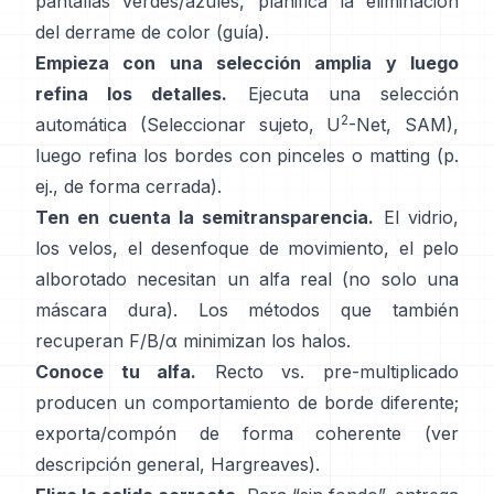
pantallas verdes/azules, planifica la
eliminación
del derrame de color
(
guía
).
Empieza con una selección amplia y luego
refina los detalles.
Ejecuta una selección
2
automática (Seleccionar sujeto,
U
-Net
,
SAM
),
luego refina los bordes con pinceles o matting (p.
ej.,
de forma cerrada
).
Ten en cuenta la semitransparencia.
El vidrio,
los velos, el desenfoque de movimiento, el pelo
alborotado necesitan un alfa real (no solo una
máscara dura). Los métodos que también
recuperan
F/B/α
minimizan los halos.
Conoce tu alfa.
Recto vs. pre-multiplicado
producen un comportamiento de borde diferente;
exporta/compón de forma coherente (ver
descripción general
,
Hargreaves
).