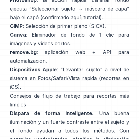
Photoshop
: la acción rápida
Eliminar fondo
ejecuta “Seleccionar sujeto → máscara de capa”
bajo el capó
(
confirmado aquí
;
tutorial
).
GIMP
:
Selección de primer plano
(SIOX).
Canva
:
Eliminador de fondo de 1 clic
para
imágenes y vídeos cortos.
remove.bg
: aplicación web +
API
para
automatización.
Dispositivos Apple
: “
Levantar sujeto
” a nivel de
sistema en Fotos/Safari/Vista rápida
(
recortes en
iOS
).
Consejos de flujo de trabajo para recortes más
limpios
Dispara de forma inteligente.
Una buena
iluminación y un fuerte contraste entre el sujeto y
el fondo ayudan a todos los métodos. Con