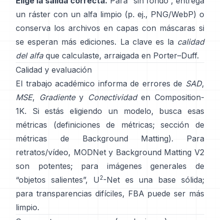
Elige la salida correcta.
Para “sin fondo”, entrega
un ráster con un alfa limpio (p. ej., PNG/WebP) o
conserva los archivos en capas con máscaras si
se esperan más ediciones. La clave es la
calidad
del alfa
que calculaste, arraigada en
Porter–Duff
.
Calidad y evaluación
El trabajo académico informa de errores de
SAD
,
MSE
,
Gradiente
y
Conectividad
en
Composition-
1K
. Si estás eligiendo un modelo, busca esas
métricas
(
definiciones de métricas
;
sección de
métricas de Background Matting
). Para
retratos/vídeo,
MODNet
y
Background Matting V2
son potentes; para imágenes generales de
2
“objetos salientes”,
U
-Net
es una base sólida;
para transparencias difíciles,
FBA
puede ser más
limpio.