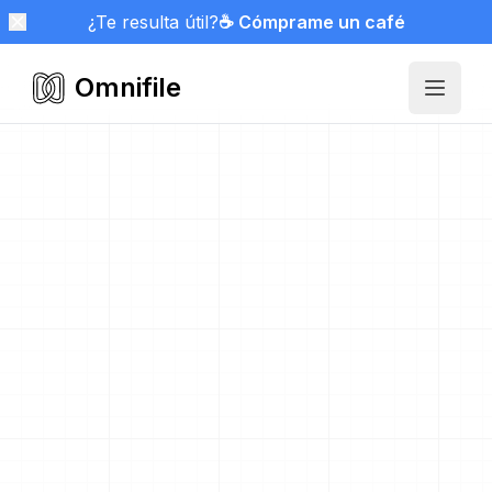
¿Te resulta útil?
☕ Cómprame un café
Omnifile