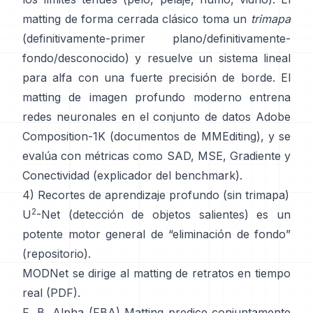
matting de forma cerrada
clásico toma un
trimapa
(definitivamente-primer plano/definitivamente-
fondo/desconocido) y resuelve un sistema lineal
para alfa con una fuerte precisión de borde. El
matting de imagen profundo
moderno entrena
redes neuronales en el conjunto de datos
Adobe
Composition-1K
(
documentos de MMEditing
), y se
evalúa con métricas como
SAD, MSE, Gradiente y
Conectividad (
explicador del benchmark
).
4) Recortes de aprendizaje profundo (sin trimapa)
2
U
-Net
(detección de objetos salientes) es un
potente motor general de “eliminación de fondo”
(
repositorio
).
MODNet
se dirige al matting de retratos en tiempo
real (
PDF
).
F, B, Alpha (FBA) Matting
predice conjuntamente