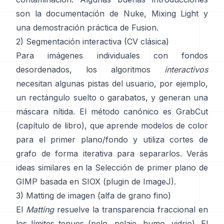
son
la documentación de Nuke
,
Mixing Light
y
una demostración práctica de
Fusion
.
2) Segmentación interactiva (CV clásica)
Para imágenes individuales con fondos
desordenados, los algoritmos
interactivos
necesitan algunas pistas del usuario, por ejemplo,
un rectángulo suelto o garabatos, y generan una
máscara nítida. El método canónico es
GrabCut
(
capítulo de libro
), que aprende modelos de color
para el primer plano/fondo y utiliza cortes de
grafo de forma iterativa para separarlos. Verás
ideas similares en la
Selección de primer plano de
GIMP
basada en
SIOX
(
plugin de ImageJ
).
3) Matting de imagen (alfa de grano fino)
El
Matting
resuelve la transparencia fraccional en
los límites tenues (pelo, pelaje, humo, vidrio). El