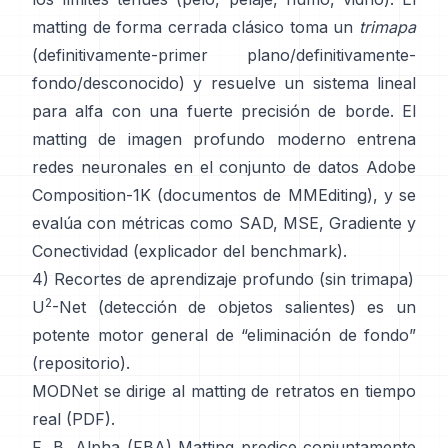
matting de forma cerrada
clásico toma un
trimapa
(definitivamente-primer plano/definitivamente-
fondo/desconocido) y resuelve un sistema lineal
para alfa con una fuerte precisión de borde. El
matting de imagen profundo
moderno entrena
redes neuronales en el conjunto de datos
Adobe
Composition-1K
(
documentos de MMEditing
), y se
evalúa con métricas como
SAD, MSE, Gradiente y
Conectividad (
explicador del benchmark
).
4) Recortes de aprendizaje profundo (sin trimapa)
2
U
-Net
(detección de objetos salientes) es un
potente motor general de “eliminación de fondo”
(
repositorio
).
MODNet
se dirige al matting de retratos en tiempo
real (
PDF
).
F, B, Alpha (FBA) Matting
predice conjuntamente