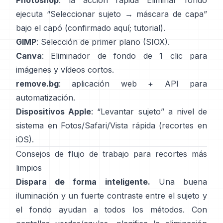
Photoshop
: la acción rápida
Eliminar fondo
ejecuta “Seleccionar sujeto → máscara de capa”
bajo el capó
(
confirmado aquí
;
tutorial
).
GIMP
:
Selección de primer plano
(SIOX).
Canva
:
Eliminador de fondo de 1 clic
para
imágenes y vídeos cortos.
remove.bg
: aplicación web +
API
para
automatización.
Dispositivos Apple
: “
Levantar sujeto
” a nivel de
sistema en Fotos/Safari/Vista rápida
(
recortes en
iOS
).
Consejos de flujo de trabajo para recortes más
limpios
Dispara de forma inteligente.
Una buena
iluminación y un fuerte contraste entre el sujeto y
el fondo ayudan a todos los métodos. Con