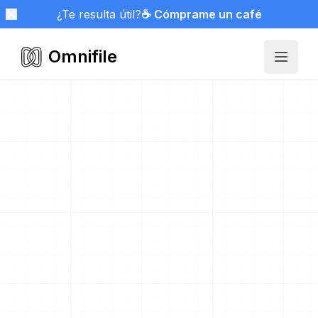
¿Te resulta útil?
☕ Cómprame un café
Omnifile