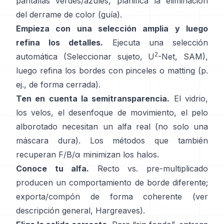
pantallas verdes/azules, planifica la
eliminación
del derrame de color
(
guía
).
Empieza con una selección amplia y luego
refina los detalles.
Ejecuta una selección
2
automática (Seleccionar sujeto,
U
-Net
,
SAM
),
luego refina los bordes con pinceles o matting (p.
ej.,
de forma cerrada
).
Ten en cuenta la semitransparencia.
El vidrio,
los velos, el desenfoque de movimiento, el pelo
alborotado necesitan un alfa real (no solo una
máscara dura). Los métodos que también
recuperan
F/B/α
minimizan los halos.
Conoce tu alfa.
Recto vs. pre-multiplicado
producen un comportamiento de borde diferente;
exporta/compón de forma coherente (ver
descripción general
,
Hargreaves
).