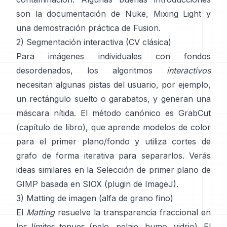
son
la documentación de Nuke
,
Mixing Light
y
una demostración práctica de
Fusion
.
2) Segmentación interactiva (CV clásica)
Para imágenes individuales con fondos
desordenados, los algoritmos
interactivos
necesitan algunas pistas del usuario, por ejemplo,
un rectángulo suelto o garabatos, y generan una
máscara nítida. El método canónico es
GrabCut
(
capítulo de libro
), que aprende modelos de color
para el primer plano/fondo y utiliza cortes de
grafo de forma iterativa para separarlos. Verás
ideas similares en la
Selección de primer plano de
GIMP
basada en
SIOX
(
plugin de ImageJ
).
3) Matting de imagen (alfa de grano fino)
El
Matting
resuelve la transparencia fraccional en
los límites tenues (pelo, pelaje, humo, vidrio). El