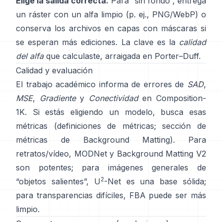
Elige la salida correcta.
Para “sin fondo”, entrega
un ráster con un alfa limpio (p. ej., PNG/WebP) o
conserva los archivos en capas con máscaras si
se esperan más ediciones. La clave es la
calidad
del alfa
que calculaste, arraigada en
Porter–Duff
.
Calidad y evaluación
El trabajo académico informa de errores de
SAD
,
MSE
,
Gradiente
y
Conectividad
en
Composition-
1K
. Si estás eligiendo un modelo, busca esas
métricas
(
definiciones de métricas
;
sección de
métricas de Background Matting
). Para
retratos/vídeo,
MODNet
y
Background Matting V2
son potentes; para imágenes generales de
2
“objetos salientes”,
U
-Net
es una base sólida;
para transparencias difíciles,
FBA
puede ser más
limpio.