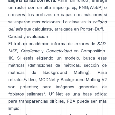
Elige la salida correcta.
Para “sin fondo”, entrega
un ráster con un alfa limpio (p. ej., PNG/WebP) o
conserva los archivos en capas con máscaras si
se esperan más ediciones. La clave es la
calidad
del alfa
que calculaste, arraigada en
Porter–Duff
.
Calidad y evaluación
El trabajo académico informa de errores de
SAD
,
MSE
,
Gradiente
y
Conectividad
en
Composition-
1K
. Si estás eligiendo un modelo, busca esas
métricas
(
definiciones de métricas
;
sección de
métricas de Background Matting
). Para
retratos/vídeo,
MODNet
y
Background Matting V2
son potentes; para imágenes generales de
2
“objetos salientes”,
U
-Net
es una base sólida;
para transparencias difíciles,
FBA
puede ser más
limpio.