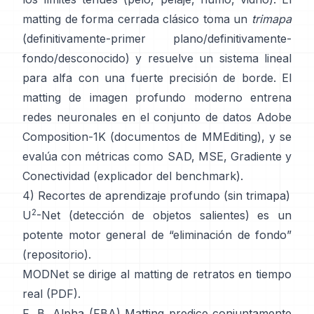
matting de forma cerrada
clásico toma un
trimapa
(definitivamente-primer plano/definitivamente-
fondo/desconocido) y resuelve un sistema lineal
para alfa con una fuerte precisión de borde. El
matting de imagen profundo
moderno entrena
redes neuronales en el conjunto de datos
Adobe
Composition-1K
(
documentos de MMEditing
), y se
evalúa con métricas como
SAD, MSE, Gradiente y
Conectividad (
explicador del benchmark
).
4) Recortes de aprendizaje profundo (sin trimapa)
2
U
-Net
(detección de objetos salientes) es un
potente motor general de “eliminación de fondo”
(
repositorio
).
MODNet
se dirige al matting de retratos en tiempo
real (
PDF
).
F, B, Alpha (FBA) Matting
predice conjuntamente