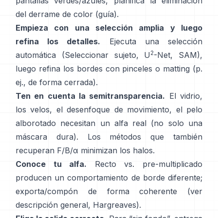
pantallas verdes/azules, planifica la
eliminación
del derrame de color
(
guía
).
Empieza con una selección amplia y luego
refina los detalles.
Ejecuta una selección
2
automática (Seleccionar sujeto,
U
-Net
,
SAM
),
luego refina los bordes con pinceles o matting (p.
ej.,
de forma cerrada
).
Ten en cuenta la semitransparencia.
El vidrio,
los velos, el desenfoque de movimiento, el pelo
alborotado necesitan un alfa real (no solo una
máscara dura). Los métodos que también
recuperan
F/B/α
minimizan los halos.
Conoce tu alfa.
Recto vs. pre-multiplicado
producen un comportamiento de borde diferente;
exporta/compón de forma coherente (ver
descripción general
,
Hargreaves
).