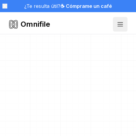
¿Te resulta útil?
☕ Cómprame un café
Omnifile