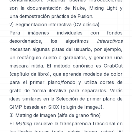
son
la documentación de Nuke
,
Mixing Light
y
una demostración práctica de
Fusion
.
2) Segmentación interactiva (CV clásica)
Para imágenes individuales con fondos
desordenados, los algoritmos
interactivos
necesitan algunas pistas del usuario, por ejemplo,
un rectángulo suelto o garabatos, y generan una
máscara nítida. El método canónico es
GrabCut
(
capítulo de libro
), que aprende modelos de color
para el primer plano/fondo y utiliza cortes de
grafo de forma iterativa para separarlos. Verás
ideas similares en la
Selección de primer plano de
GIMP
basada en
SIOX
(
plugin de ImageJ
).
3) Matting de imagen (alfa de grano fino)
El
Matting
resuelve la transparencia fraccional en
los límites tenues (pelo, pelaje, humo, vidrio). El