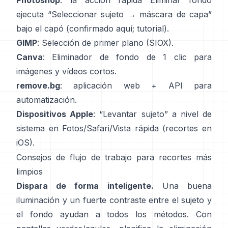
Photoshop
: la acción rápida
Eliminar fondo
ejecuta “Seleccionar sujeto → máscara de capa”
bajo el capó
(
confirmado aquí
;
tutorial
).
GIMP
:
Selección de primer plano
(SIOX).
Canva
:
Eliminador de fondo de 1 clic
para
imágenes y vídeos cortos.
remove.bg
: aplicación web +
API
para
automatización.
Dispositivos Apple
: “
Levantar sujeto
” a nivel de
sistema en Fotos/Safari/Vista rápida
(
recortes en
iOS
).
Consejos de flujo de trabajo para recortes más
limpios
Dispara de forma inteligente.
Una buena
iluminación y un fuerte contraste entre el sujeto y
el fondo ayudan a todos los métodos. Con