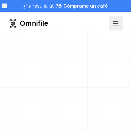
¿Te resulta útil?
☕ Cómprame un café
Omnifile