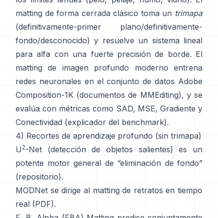
matting de forma cerrada
clásico toma un
trimapa
(definitivamente-primer plano/definitivamente-
fondo/desconocido) y resuelve un sistema lineal
para alfa con una fuerte precisión de borde. El
matting de imagen profundo
moderno entrena
redes neuronales en el conjunto de datos
Adobe
Composition-1K
(
documentos de MMEditing
), y se
evalúa con métricas como
SAD, MSE, Gradiente y
Conectividad (
explicador del benchmark
).
4) Recortes de aprendizaje profundo (sin trimapa)
2
U
-Net
(detección de objetos salientes) es un
potente motor general de “eliminación de fondo”
(
repositorio
).
MODNet
se dirige al matting de retratos en tiempo
real (
PDF
).
F, B, Alpha (FBA) Matting
predice conjuntamente