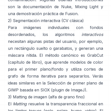
son
la documentación de Nuke
,
Mixing Light
y
una demostración práctica de
Fusion
.
2) Segmentación interactiva (CV clásica)
Para imágenes individuales con fondos
desordenados, los algoritmos
interactivos
necesitan algunas pistas del usuario, por ejemplo,
un rectángulo suelto o garabatos, y generan una
máscara nítida. El método canónico es
GrabCut
(
capítulo de libro
), que aprende modelos de color
para el primer plano/fondo y utiliza cortes de
grafo de forma iterativa para separarlos. Verás
ideas similares en la
Selección de primer plano de
GIMP
basada en
SIOX
(
plugin de ImageJ
).
3) Matting de imagen (alfa de grano fino)
El
Matting
resuelve la transparencia fraccional en
los límites tenues (pelo, pelaje, humo, vidrio). El