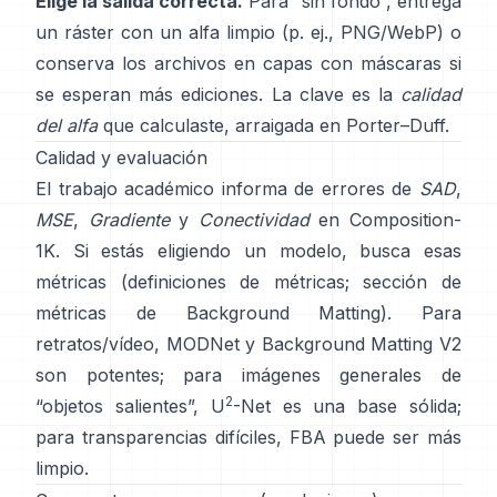
Elige la salida correcta.
Para “sin fondo”, entrega
un ráster con un alfa limpio (p. ej., PNG/WebP) o
conserva los archivos en capas con máscaras si
se esperan más ediciones. La clave es la
calidad
del alfa
que calculaste, arraigada en
Porter–Duff
.
Calidad y evaluación
El trabajo académico informa de errores de
SAD
,
MSE
,
Gradiente
y
Conectividad
en
Composition-
1K
. Si estás eligiendo un modelo, busca esas
métricas
(
definiciones de métricas
;
sección de
métricas de Background Matting
). Para
retratos/vídeo,
MODNet
y
Background Matting V2
son potentes; para imágenes generales de
2
“objetos salientes”,
U
-Net
es una base sólida;
para transparencias difíciles,
FBA
puede ser más
limpio.