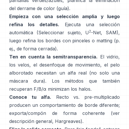
pantallas verdes/azules, planifica la
eliminación
del derrame de color
(
guía
).
Empieza con una selección amplia y luego
refina los detalles.
Ejecuta una selección
2
automática (Seleccionar sujeto,
U
-Net
,
SAM
),
luego refina los bordes con pinceles o matting (p.
ej.,
de forma cerrada
).
Ten en cuenta la semitransparencia.
El vidrio,
los velos, el desenfoque de movimiento, el pelo
alborotado necesitan un alfa real (no solo una
máscara dura). Los métodos que también
recuperan
F/B/α
minimizan los halos.
Conoce tu alfa.
Recto vs. pre-multiplicado
producen un comportamiento de borde diferente;
exporta/compón de forma coherente (ver
descripción general
,
Hargreaves
).