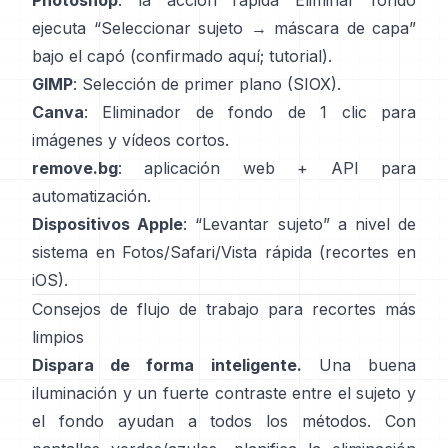
Photoshop
: la acción rápida
Eliminar fondo
ejecuta “Seleccionar sujeto → máscara de capa”
bajo el capó
(
confirmado aquí
;
tutorial
).
GIMP
:
Selección de primer plano
(SIOX).
Canva
:
Eliminador de fondo de 1 clic
para
imágenes y vídeos cortos.
remove.bg
: aplicación web +
API
para
automatización.
Dispositivos Apple
: “
Levantar sujeto
” a nivel de
sistema en Fotos/Safari/Vista rápida
(
recortes en
iOS
).
Consejos de flujo de trabajo para recortes más
limpios
Dispara de forma inteligente.
Una buena
iluminación y un fuerte contraste entre el sujeto y
el fondo ayudan a todos los métodos. Con